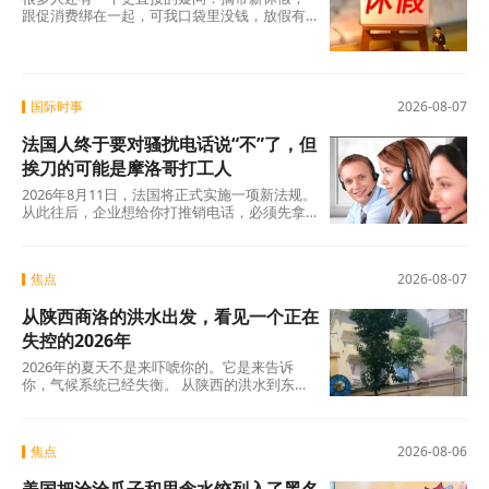
跟促消费绑在一起，可我口袋里没钱，放假有
什么用？这个直觉不是没道理。2026年上半
年，全国居民人均可支配收入实际增长4.2%，
确实在涨，但涨得不算快。一个人每月还完房
贷、交完孩子学费，剩下的钱得精打细算，你
让他休五天假出去旅游，他宁可在家躺着。
国际时事
2026-08-07
法国人终于要对骚扰电话说“不”了，但
挨刀的可能是摩洛哥打工人
2026年8月11日，法国将正式实施一项新法规。
从此往后，企业想给你打推销电话，必须先拿
到你的明确同意。这个看似简单的规则变动，
背后是法国人数十年来积攒的怨气。大约四分
之三的法国人每周至少接到一个营销电话，消
焦点
2026-08-07
费者协会UFC-Que Choisir的调查更扎心：97%
的法国人对推销电话感到“厌烦”，超过三分之一
从陕西商洛的洪水出发，看见一个正在
的人说每天都会在手机上接到此类电话。可以
说，全法国几乎找不到一个没被骚扰电话烦过
失控的2026年
的人。
2026年的夏天不是来吓唬你的。它是来告诉
你，气候系统已经失衡。 从陕西的洪水到东北
的蒸笼夜，从沙漠融冰到韩国42℃，这些不是
孤立的新闻碎片，这是一张完整的地球体检报
告单。
焦点
2026-08-06