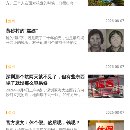
方。三个人在面对核查的时候，口径出奇一
致，仿佛只要说出这两个字，一切就顺理成章
了：不是我贪，是历来如此；不是我坏，是大
家都这么干。但仔细想想，什么是“惯例”？未经
焦点
2026-08-07
议事程序、没有政策依据，仅凭几个人私下商
议定下的“土规矩”，根本算不上合法惯例，只是
黄砂村的“媒姨”
自欺欺人的“潜规则”。三人分工明确——每人负
责两根水管，各自收费、各自截留、余款入账
她的“媒”字，既是藏了二十年的壳，也是最终揭
——分明是精心设计的利益勾兑，哪里有什
开罪证的线头。村子记得那个嘴甜手快的女
么“历来如此”的“惯例”?
人。那些孩子记得吗?有的记得，有的不记得。
但那些找了孩子二十年的父母，每一个都记得
清清楚楚——他们记得那个名字，记得那张
脸，更记得那个“媒”字底下，被偷走的一整个童
年。
焦点
2026-08-07
深圳那个坑两天就不见了，但有些东西
塌了就没那么容易修
2026年8月4日上午9点，深圳滨海大道西行方向
沙河立交附近，地面塌下去一块。20平方米，
没人伤亡，没有车辆翻覆。真正值得追问的不
是“为什么有谣言”，而是“为什么辟谣越来越像
是白费力气”。
焦点
2026-08-07
官方发文：休个假。然后呢，钱呢？
很多人还有一个更直接的疑问：搞带薪休假，