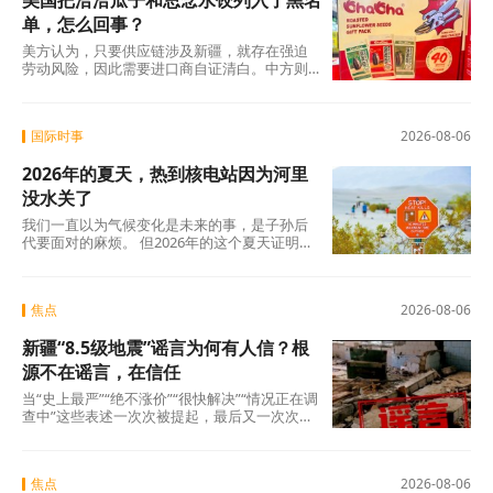
美国把洽洽瓜子和思念水饺列入了黑名
单，怎么回事？
美方认为，只要供应链涉及新疆，就存在强迫
劳动风险，因此需要进口商自证清白。中方则
认为，强迫劳动的指控毫无事实依据，UFLPA
本质上是单边制裁和经济胁迫工具。
国际时事
2026-08-06
2026年的夏天，热到核电站因为河里
没水关了
我们一直以为气候变化是未来的事，是子孙后
代要面对的麻烦。 但2026年的这个夏天证明：
未来已经来了。在意大利，一个木匠死在屋顶
上。在匈牙利，一条大河干到见底。在西班
牙，32万人跑在火前面。在韩国，一个年轻人
焦点
2026-08-06
说室外没法待了。
新疆“8.5级地震”谣言为何有人信？根
源不在谣言，在信任
当“史上最严”“绝不涨价”“很快解决”“情况正在调
查中”这些表述一次次被提起，最后又一次次悄
无声息地烂尾时，公众心里那杆秤，早就歪
了。
焦点
2026-08-06