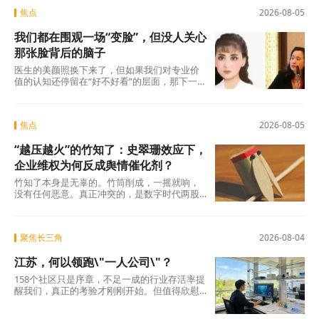
焦点
2026-08-05
我们都在围观一场“变脸”，但没人关心
那张脸背后的脑子
医生的美颜照换下来了，但如果我们对专业价
值的认知还停留在“好不好看”的层面，那下一
场“变脸闹剧”随时会在另一个科室、另一个行
焦点
2026-08-05
“越压越火”的竹知了：史翠珊效应下，
企业维权为何反成舆情催化剂？
竹知了本身是无辜的。竹筒削成，一摇就响，
没有任何恶意。真正冲突的，是数字时代两股
强大的浪潮：一边是法律赋予的名誉权、肖像
权保护，另
聚焦长三角
2026-08-04
江苏，何以领跑\"一人公司\"？
158个社区只是序章，不足一成的行业存活率提
醒我们，真正的考验才刚刚开始。但值得欣慰
的是，当许多地方还在观望时，江苏已经完成
了从“0