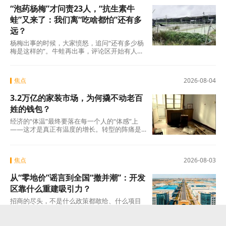
“泡药杨梅”才问责23人，“抗生素牛
蛙”又来了：我们离“吃啥都怕”还有多
远？
杨梅出事的时候，大家愤怒，追问“还有多少杨
梅是这样的”。牛蛙再出事，评论区开始有人
说：“又来了，这次是什么?”这种从愤怒到麻木
的转
焦点
2026-08-04
3.2万亿的家装市场，为何撬不动老百
姓的钱包？
经济的“体温”最终要落在每一个人的“体感”上
——这才是真正有温度的增长。转型的阵痛是
真实的，但如果因为阵痛就否定未来的可能
焦点
2026-08-03
从“零地价”谣言到全国“撤并潮”：开发
区靠什么重建吸引力？
招商的尽头，不是什么政策都敢给、什么项目
都敢接的蛮力，而是“不可替代”这四个字。当一
个开发区成为产业链上谁也绕不开的那个节点