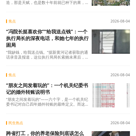
造，那是天赋，也是数十年前就已种下的果，
不在此列。真正值得审视的，是过去五年间那
些主动或
焦点
2026-08-04
“冯院长挺喜欢你”“给我送点钱”：一个
执行局长的深夜电话，和她七年的执行
困局
“我缺钱，给我送点钱。”据新黄河记者获取的通
话录音及报道，这位执行局局长索贿未果后，
转而夸武丽娜“长得漂亮”，随即说出了一句让她
焦点
2026-08-04
“朋友之间发着玩的”：一个机关纪委书
记的婚外转账说明书
“朋友之间发着玩的”——六个字，是一个机关纪
委书记对自己四年婚外转账的最终定义。而这
份“说明书”，正在被法律、纪律和公众舆论
民生热点
2026-08-04
跨省打工，你的养老保险到底该怎么