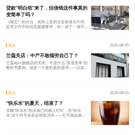
贷款“明白纸”来了，但借钱这件事真的
变简单了吗？
《规定》的出台，实际上是把过去散落在不同
监管文件中的信息披露要求，统一成了一项可
操作的硬制度。它覆盖范围极广，不仅适用于
商业银行、消费金融公司、汽车金融公司、信
托公司、小贷公司等各类放贷机构，也将营销
焦点
2026-08-05
获客、担保增信等领域的第三方合作机构统一
纳入。核心要求只有一条：所有放贷机构，必
兰蔻关店：中产不敢犒劳自己了？
须在你借钱之前，把全部费用列在一张表上，
算清年化综合成本，让你签字确认。 这张表，
兰蔻apm旗舰店的关闭，不是什么"渠道变革"的
业内称之为贷款“明白纸”。
教科书案例。就是一个最朴素的道理——以前
买得起、愿意买的那批人，现在不敢买了。
焦点
2026-08-05
“快乐水”的夏天，结束了？
含糖"快乐水"的没落已经板上钉钉，但"快乐
水"这个符号未必会彻底消失——它可能会换一
副面孔，换一种配方，换一个讲故事的方式，
重新出现