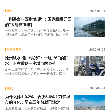
焦点
2026-08-04
一则谣言与五张“红牌”：国家级经开区
的“大清算”时刻
一则谣言，五张红牌。两件事在舆论场上几乎
同时发酵，形成了一种耐人寻味的共振。一边
是旧模式在新规则下的欲望投射与焦虑，另一
边是国
聚焦长三角
2026-08-04
徐州试水“集中供冷”：一坑19℃的矿
水，正在重估一座城市的身价
卧牛山煤矿产了一辈子煤。关停之后，几乎所
有目光都把它视为负资产——要治水、防塌
陷、年年投入生态修复。十几年过去，那坑
19℃的积
焦点
2026-08-04
为什么佛山0.2%、合肥6.8%？万亿城
市的分化，早在五年前就已注定
上海的金融、北京的总部经济、深圳的科技制