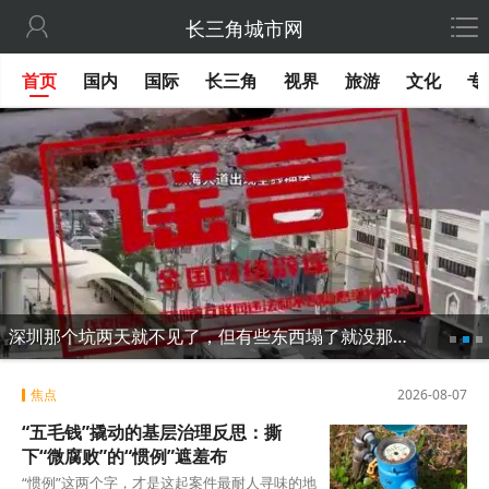

长三角城市网
首页
国内
国际
长三角
视界
旅游
文化
专
深圳那个坑两天就不见了，但有些东西塌了就没那么容易修
焦点
2026-08-07
“五毛钱”撬动的基层治理反思：撕
下“微腐败”的“惯例”遮羞布
“惯例”这两个字，才是这起案件最耐人寻味的地