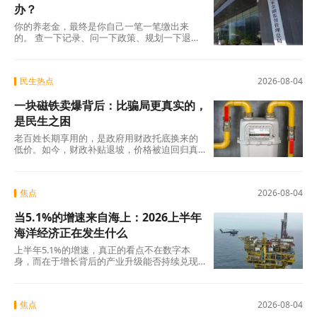
办？
你的养老金，最终是你自己一笔一笔缴出来
的。 查一下记录、问一下政策、规划一下退休
地，纸质凭证该留的留好——这些事花不了多
少时
民生热点
2026-08-04
一块磁铁卖爆背后：比骗局更真实的，
是民生之困
老百姓长期享用的，是政府用财政托底换来的
低价。如今，财政补贴退坡，价格被迫回归真
实成本。
焦点
2026-08-04
当5.1%的增速来自海上：2026上半年
海洋经济正在发生什么
上半年5.1%的增速，真正的看点不在数字本
身，而在于增长背后的产业升级能否持续兑现
——船舶和海工装备的高端化、生物医药的临
床突破
焦点
2026-08-04