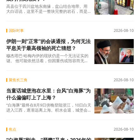
高县位于四川盆地东南缘，盆山结合地带。用
大白话说，这里不是一整块完整的岩石，而是
一堆被挤碎了的“地质碎布头”拼在一起。这里发
育着不同方向的褶皱构造和断裂带，包括长宁
背斜、华蓥山断裂带，岩层里还藏着密密麻麻
国际时事
2026-08-10
的小断裂和裂隙。
伊朗一则“正常”的会谈通报，为何无法
平息关于最高领袖的死亡猜想？
穆杰塔巴·哈梅内伊的现状仍是一个无法证实的
谜。 他可能依然活着，但因重伤或毁容而无法
公开露面；也可能已经病危，被秘密救治；甚
至不排除已经死亡，而官方出于政治稳定考虑
选择秘不发丧。所有可能性均无确凿证据排
聚焦长三角
2026-08-10
除，也无确凿证据证实。8月9日那则看似正常
的会谈通报，恰恰成了这种异常状态的最佳注
当童话城堡泡在水里：台风“白海豚”为
脚：官方越是试图用文字证明“一切正常”，外界
就越能从那片空白影像中，读出无法掩饰的异
什么偏偏盯上了上海？
常。 这个看不见的领袖，正成为伊朗当前最不
“白海豚”最终在8月9日傍晚登陆浙江，10日白天
稳定、也最无法回避的政治变量。
进入江西，逐渐远离上海。积水会退，城堡会
重新亮起灯光，城市会回到日常的节奏里。但
这场风雨留下的，不止是泡过的路面和临时关
闭的游乐场。21.56万人被转移，13年未见的红
焦点
2026-08-10
色预警，一座超大城市在台风外围环流下近乎
停摆。 这些不是冷冰冰的数字，而是一次真实