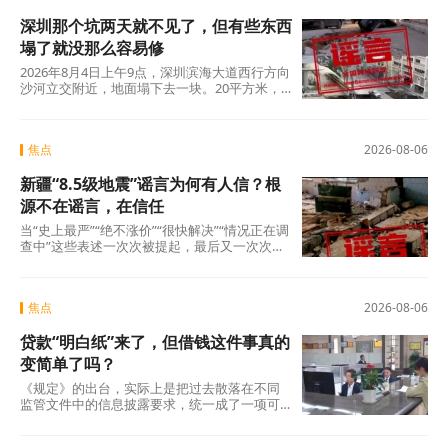
深圳那个坑两天就不见了，但有些东西
塌了就没那么容易修
2026年8月4日上午9点，深圳滨海大道西行方向
沙河立交附近，地面塌下去一块。20平方米，
没人伤亡，没有车辆翻覆。真正值得追问的不
是“为什么有谣言”，而是“为什么辟谣越来越像
是白费力气”。
焦点
2026-08-06
新疆“8.5级地震”谣言为何有人信？根
源不在谣言，在信任
当“史上最严”“绝不涨价”“很快解决”“情况正在调
查中”这些表述一次次被提起，最后又一次次悄
无声息地烂尾时，公众心里那杆秤，早
焦点
2026-08-06
贷款“明白纸”来了，但借钱这件事真的
变简单了吗？
《规定》的出台，实际上是把过去散落在不同
监管文件中的信息披露要求，统一成了一项可
操作的硬制度。它覆盖范围极广，不仅适用于
商业银