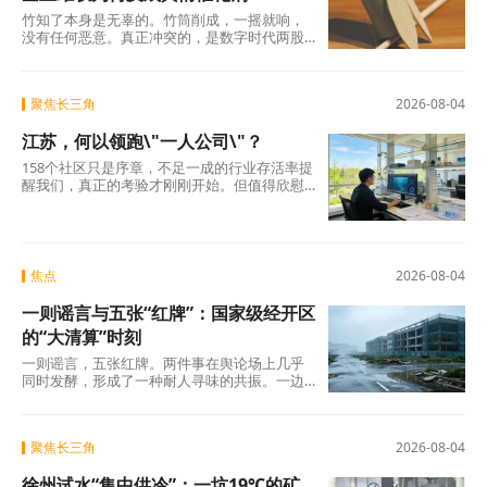
竹知了本身是无辜的。竹筒削成，一摇就响，
没有任何恶意。真正冲突的，是数字时代两股
强大的浪潮：一边是法律赋予的名誉权、肖像
权保护，另
聚焦长三角
2026-08-04
江苏，何以领跑\"一人公司\"？
158个社区只是序章，不足一成的行业存活率提
醒我们，真正的考验才刚刚开始。但值得欣慰
的是，当许多地方还在观望时，江苏已经完成
了从“0
焦点
2026-08-04
一则谣言与五张“红牌”：国家级经开区
的“大清算”时刻
一则谣言，五张红牌。两件事在舆论场上几乎
同时发酵，形成了一种耐人寻味的共振。一边
是旧模式在新规则下的欲望投射与焦虑，另一
边是国
聚焦长三角
2026-08-04
徐州试水“集中供冷”：一坑19℃的矿