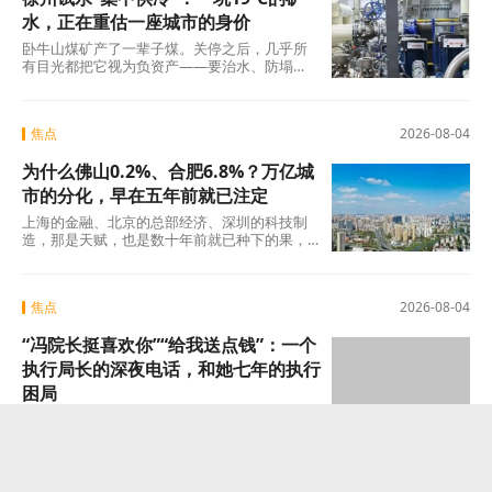
水，正在重估一座城市的身价
卧牛山煤矿产了一辈子煤。关停之后，几乎所
有目光都把它视为负资产——要治水、防塌
陷、年年投入生态修复。十几年过去，那坑
19℃的积
焦点
2026-08-04
为什么佛山0.2%、合肥6.8%？万亿城
市的分化，早在五年前就已注定
上海的金融、北京的总部经济、深圳的科技制
造，那是天赋，也是数十年前就已种下的果，
不在此列。真正值得审视的，是过去五年间那
些主动或
焦点
2026-08-04
“冯院长挺喜欢你”“给我送点钱”：一个
执行局长的深夜电话，和她七年的执行
困局
“我缺钱，给我送点钱。”据新黄河记者获取的通
话录音及报道，这位执行局局长索贿未果后，
转而夸武丽娜“长得漂亮”，随即说出了一句让她