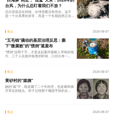
“白海豚”刚走，“琵鹭”又来：2026年的
的压力测试。
台风，为什么总盯着我们不放？
厄尔尼诺还在持续，全球变暖没有停步。这不
是一个台风季的异常，而是一个长期趋势正在
现实中落地。8月是台风活跃期。气象部门预
计，未来10天西北太平洋或南海还可能有1到2
个台风生成。“白海豚”走了，“琵鹭”来了。下一
焦点
2026-08-07
个是谁，什么时候来，往哪走，这些都还不确
定。但有一点可以确定：我们面对的不再是“偶
“五毛钱”撬动的基层治理反思：撕
尔来一次”的台风，而是一个更加活跃、更加凶
猛、影响更加深远的新常态。
下“微腐败”的“惯例”遮羞布
“惯例”这两个字，才是这起案件最耐人寻味的地
方。三个人在面对核查的时候，口径出奇一
致，仿佛只要说出这两个字，一切就顺理成章
了：不是我贪，是历来如此；不是我坏，是大
家都这么干。但仔细想想，什么是“惯例”？未经
焦点
2026-08-07
议事程序、没有政策依据，仅凭几个人私下商
议定下的“土规矩”，根本算不上合法惯例，只是
黄砂村的“媒姨”
自欺欺人的“潜规则”。三人分工明确——每人负
责两根水管，各自收费、各自截留、余款入账
她的“媒”字，既是藏了二十年的壳，也是最终揭
——分明是精心设计的利益勾兑，哪里有什
开罪证的线头。村子记得那个嘴甜手快的女
么“历来如此”的“惯例”?
人。那些孩子记得吗?有的记得，有的不记得。
但那些找了孩子二十年的父母，每一个都记得
清清楚楚——他们记得那个名字，记得那张
脸，更记得那个“媒”字底下，被偷走的一整个童
年。
焦点
2026-08-07