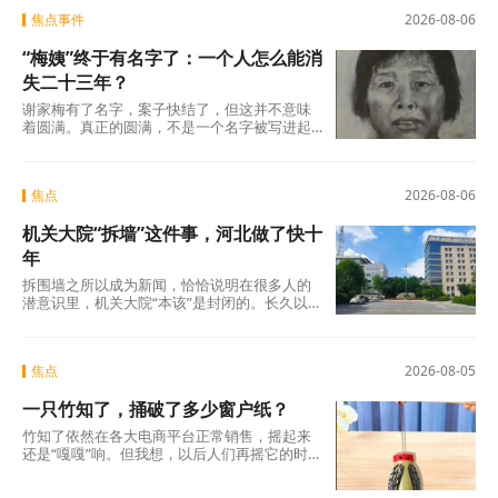
焦点事件
2026-08-06
“梅姨”终于有名字了：一个人怎么能消
失二十三年？
谢家梅有了名字，案子快结了，但这并不意味
着圆满。真正的圆满，不是一个名字被写进起
诉书，而是不再有下一个孩子被拐走，不再有
下一个父亲
焦点
2026-08-06
机关大院“拆墙”这件事，河北做了快十
年
拆围墙之所以成为新闻，恰恰说明在很多人的
潜意识里，机关大院“本该”是封闭的。长久以
来，机关大院高墙深锁，门卫把守，闲人免
进。停车位
焦点
2026-08-05
一只竹知了，捅破了多少窗户纸？
竹知了依然在各大电商平台正常销售，摇起来
还是“嘎嘎”响。但我想，以后人们再摇它的时
候，心里或许会多一分掂量。不是害怕被投
诉，而是