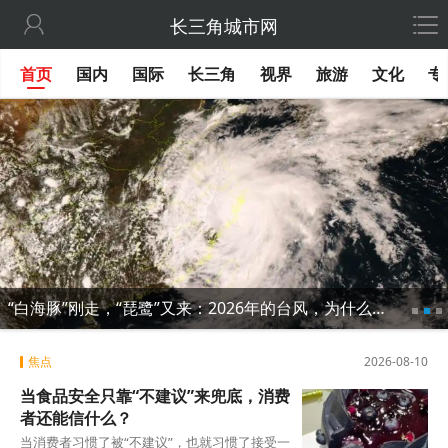

长三角城市网
首页
国内
国际
长三角
视界
旅游
文化
专
“白海豚”刚走，“琵鹭”又来：2026年的台风，为什么总盯着我们不放？
焦点
2026-08-10
当食品安全只靠“不建议”来兜底，消费
者还能信什么？
当消费者习惯了被“不建议”，也就习惯了接受一