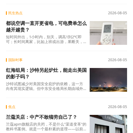
民生热点
2026-08-05
都说空调一直开更省电，可电费单怎么
越开越贵？
短时间外出，1小时内，别关，调高1到2℃即
可；长时间离家，比如上班或出游，果断关，
回家再重新开机。这个答案也许不够“爽快”，没
有“一直开着
国际时事
2026-08-05
红海组局：沙特另起炉灶，能走出美国
的影子吗？
沙特试图减少对美国安全庇护的依赖，这一方
向有其现实逻辑。但中东安全格局长期由域外
大国博弈、代理人冲突与地区内部裂痕共同塑
造
焦点
2026-08-05
兰蔻关店：中产不敢犒劳自己了？
兰蔻apm旗舰店的关闭，不是什么"渠道变革"的
教科书案例。就是一个最朴素的道理——以前