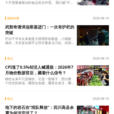
个不需要被根治的食品安全环境。 我们被“不建
议”包围，不建议买深色蛋糕，不建议吃某些预
制菜，不建议点某些外卖。每一个“不建议”都像
一道创可贴，贴在溃烂的伤口上，看起来在处
国际时事
2026-08-10
理问题，实际上什么都没解决。
武契奇请泽连斯基进门：一次有护栏的
突破
巴尔干半岛从来都是大国博弈的棋盘，小国能
做的，无非是在棋手之间尽量多活几轮。武契
奇深谙此道。他请泽连斯基进了门，却没关上
普京的窗，手里还攥着欧盟的入场券复印件。
没掉下去，就已经是胜利。
焦点
2026-08-10
CPI涨了0.5%却没人喊通胀：2026年7
月物价数据背后，藏着什么信号？
物价从来不只是物价。它是一面镜子，照出整
个经济的体温：哪里在发烧，哪里在发冷，哪
里在悄悄好转。7月的数据告诉我们，中国经济
的内生增长动能正在积蓄，但离全面复苏还有
距离。油价把整体数字拉低了，但AI在涨、服务
焦点
2026-08-10
在涨、猪价快到底了。这些零散的信号拼在一
起，指向的图景并不悲观。
地下的岩石在“排队释放”：四川高县余
震为何没完没了？