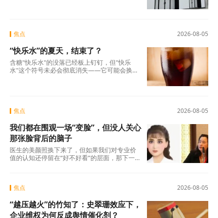
买得起、愿意买的那批人，现在不敢买了。
焦点
2026-08-05
“快乐水”的夏天，结束了？
含糖"快乐水"的没落已经板上钉钉，但"快乐
水"这个符号未必会彻底消失——它可能会换一
副面孔，换一种配方，换一个讲故事的方式，
重新出现
焦点
2026-08-05
我们都在围观一场“变脸”，但没人关心
那张脸背后的脑子
医生的美颜照换下来了，但如果我们对专业价
值的认知还停留在“好不好看”的层面，那下一
场“变脸闹剧”随时会在另一个科室、另一个行
焦点
2026-08-05
“越压越火”的竹知了：史翠珊效应下，
企业维权为何反成舆情催化剂？