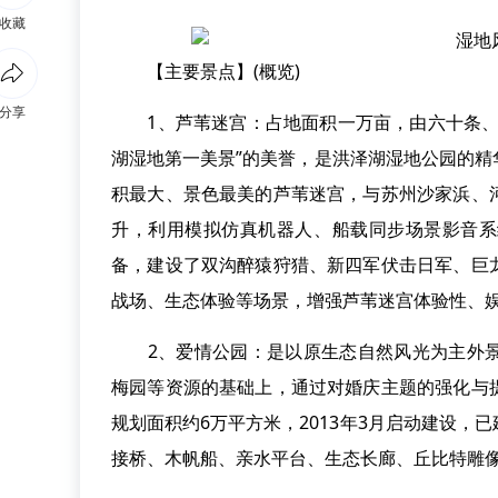
收藏
【主要景点】(概览)
分享
1、芦苇迷宫：占地面积一万亩，由六十条、总
湖湿地第一美景”的美誉，是洪泽湖湿地公园的
积最大、景色最美的芦苇迷宫，与苏州沙家浜、
升，利用模拟仿真机器人、船载同步场景影音系
备，建设了双沟醉猿狩猎、新四军伏击日军、巨
战场、生态体验等场景，增强芦苇迷宫体验性、
2、爱情公园：是以原生态自然风光为主外景
梅园等资源的基础上，通过对婚庆主题的强化与
规划面积约6万平方米，2013年3月启动建设
接桥、木帆船、亲水平台、生态长廊、丘比特雕