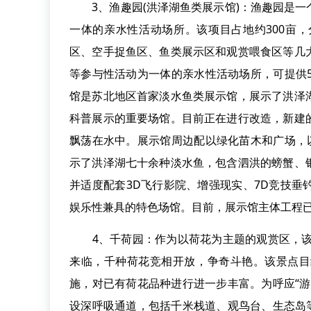
3、渔趣园(洪泽湖鱼类展示馆)：渔趣园是一
一体的亲水性活动场所。该项目占地约300亩
区、空手捉鱼区、鱼类展示区和观赏喂食区等几
等参与性活动为一体的亲水性活动场所，可提供
馆是苏北地区首家淡水鱼类展示馆，展示了洪泽
科普展示的重要场馆。目前正在进行改造，新建
飘荡在水中。展示馆周边配以绿化苗木和广场，
示了洪泽湖七十余种淡水鱼，包含泗洪的螃蟹、
并适度配套3D飞行影院、增强现实、7D竞技
娱乐性兼具的特色场馆。目前，展示馆主体工程
4、千荷园：作为以荷花为主题的观赏区，该园
来临，千种荷花竞相开放，争奇斗艳。该景点目
施，对已有荷花品种进行进一步丰富。为呼应“
设深呼吸通道，包括千米栈道、观鸟台、生态岛等