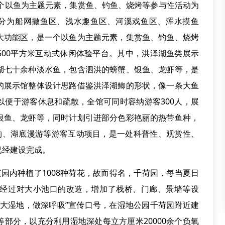
个以鱼为主题元素，集赏鱼、钓鱼、烧烤等参与性活动为
，分为船网撒鱼区、浅水趣鱼区、河溪戏鱼区、浑水摸鱼
大功能区，是一个以鱼为主题元素，集赏鱼、钓鱼、烧烤
500平方米互动式休闲体验平台。其中，洪泽湖鱼类展示
湖七十余种淡水鱼，包含泗洪的螃蟹、银鱼、龙虾等，是
的展示馆整体设计思路借鉴洪泽湖鲫的形状，像一条大鱼
以便于游客休息和疏散，全馆可同时容纳游客300人，展
银鱼、龙虾等，同时计划引进部分色彩艳丽的热带鱼种，
垂钓、湖底漫游等游客互动项目，是一处科普性、观赏性、
已经建设完成。
内种植了1008种荷花，故而得名，千荷园，每当夏日
经过对大小池口的改造，增加了栈桥、门廊、景墙等设
游大湿地，做深呼吸”宣传口号，在湿地公园千荷园附近建
部分，以充分利用湿地深处每立方厘米20000余个负氧