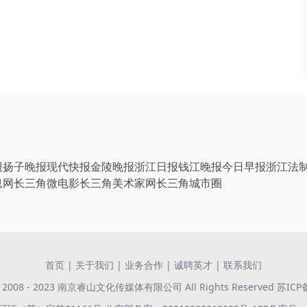
报
扬子晚报
现代快报
金陵晚报
浙江日报
钱江晚报
今日早报
浙江法
息网
长三角微电影
长三角美术家网
长三角城市圈
首页
|
关于我们
|
业务合作
|
诚聘英才
|
联系我们
 © 2008 - 2023 南京睿山文化传媒体有限公司 All Rights Reserved
苏ICP