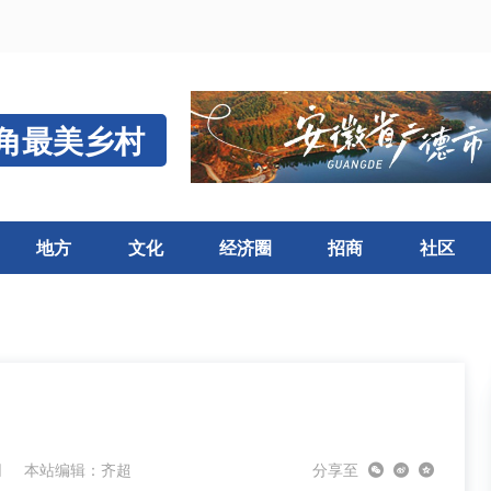
角最美乡村
地方
文化
经济圈
招商
社区
网
本站编辑：齐超
分享至