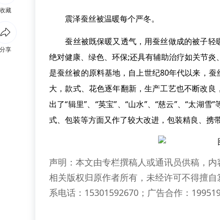
收藏
震泽蚕丝被温暖每个严冬。
蚕丝被既保暖又透气，用蚕丝做成的被子轻暖
分享
绝对健康、绿色、环保;还具有辅助治疗如关节
是蚕丝被的原料基地，自上世纪80年代以来，
大，款式、花色逐年翻新，生产工艺也不断改良
出了“辑里”、“英宝”、“山水”、“慈云”、“太
式、包装等方面又作了较大改进，包装精良、携
声明：本文由专栏撰稿人或通讯员供稿，内
相关版权归原作者所有，未经许可不得擅自
系电话：15301592670；广告合作：199519