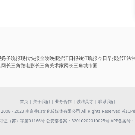
报
扬子晚报
现代快报
金陵晚报
浙江日报
钱江晚报
今日早报
浙江法
息网
长三角微电影
长三角美术家网
长三角城市圈
首页
|
关于我们
|
业务合作
|
诚聘英才
|
联系我们
 © 2008 - 2023 南京睿山文化传媒体有限公司 All Rights Reserved
苏ICP
证（苏）字第01166号
公安部备案：32010202010025号
APP备案号：苏