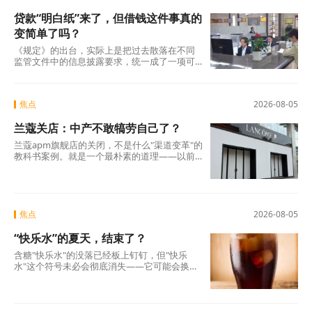
贷款“明白纸”来了，但借钱这件事真的
变简单了吗？
《规定》的出台，实际上是把过去散落在不同
监管文件中的信息披露要求，统一成了一项可
操作的硬制度。它覆盖范围极广，不仅适用于
商业银行、消费金融公司、汽车金融公司、信
托公司、小贷公司等各类放贷机构，也将营销
焦点
2026-08-05
获客、担保增信等领域的第三方合作机构统一
纳入。核心要求只有一条：所有放贷机构，必
兰蔻关店：中产不敢犒劳自己了？
须在你借钱之前，把全部费用列在一张表上，
算清年化综合成本，让你签字确认。 这张表，
兰蔻apm旗舰店的关闭，不是什么"渠道变革"的
业内称之为贷款“明白纸”。
教科书案例。就是一个最朴素的道理——以前
买得起、愿意买的那批人，现在不敢买了。
焦点
2026-08-05
“快乐水”的夏天，结束了？
含糖"快乐水"的没落已经板上钉钉，但"快乐
水"这个符号未必会彻底消失——它可能会换一
副面孔，换一种配方，换一个讲故事的方式，
重新出现