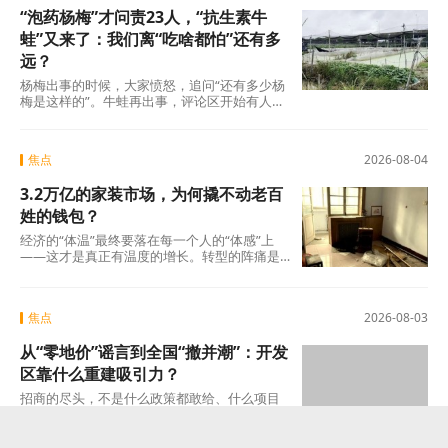
“泡药杨梅”才问责23人，“抗生素牛
蛙”又来了：我们离“吃啥都怕”还有多
远？
杨梅出事的时候，大家愤怒，追问“还有多少杨
梅是这样的”。牛蛙再出事，评论区开始有人
说：“又来了，这次是什么?”这种从愤怒到麻木
的转
焦点
2026-08-04
3.2万亿的家装市场，为何撬不动老百
姓的钱包？
经济的“体温”最终要落在每一个人的“体感”上
——这才是真正有温度的增长。转型的阵痛是
真实的，但如果因为阵痛就否定未来的可能
焦点
2026-08-03
从“零地价”谣言到全国“撤并潮”：开发
区靠什么重建吸引力？
招商的尽头，不是什么政策都敢给、什么项目
都敢接的蛮力，而是“不可替代”这四个字。当一
个开发区成为产业链上谁也绕不开的那个节点