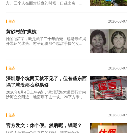
方。三个人在面对核查的时候，口径出奇一
致，仿佛只要说出这两个字，一切就顺理成章
了：不是我贪，是历来如此；不是我坏，是大
家都这么干。但仔细想想，什么是“惯例”？未经
焦点
2026-08-07
议事程序、没有政策依据，仅凭几个人私下商
议定下的“土规矩”，根本算不上合法惯例，只是
黄砂村的“媒姨”
自欺欺人的“潜规则”。三人分工明确——每人负
责两根水管，各自收费、各自截留、余款入账
她的“媒”字，既是藏了二十年的壳，也是最终揭
——分明是精心设计的利益勾兑，哪里有什
开罪证的线头。村子记得那个嘴甜手快的女
么“历来如此”的“惯例”?
人。那些孩子记得吗?有的记得，有的不记得。
但那些找了孩子二十年的父母，每一个都记得
清清楚楚——他们记得那个名字，记得那张
脸，更记得那个“媒”字底下，被偷走的一整个童
年。
焦点
2026-08-07
深圳那个坑两天就不见了，但有些东西
塌了就没那么容易修
2026年8月4日上午9点，深圳滨海大道西行方向
沙河立交附近，地面塌下去一块。20平方米，
没人伤亡，没有车辆翻覆。真正值得追问的不
是“为什么有谣言”，而是“为什么辟谣越来越像
是白费力气”。
焦点
2026-08-07
官方发文：休个假。然后呢，钱呢？
很多人还有一个更直接的疑问：搞带薪休假，