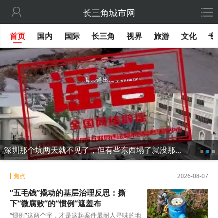

长三角城市网
首页
国内
国际
长三角
视界
旅游
文化
专
深圳那个坑两天就不见了，但有些东西塌了就没那么容易修
焦点
2026-08-07
“五毛钱”撬动的基层治理反思：撕
下“微腐败”的“惯例”遮羞布
“惯例”这两个字，才是这起案件最耐人寻味的地