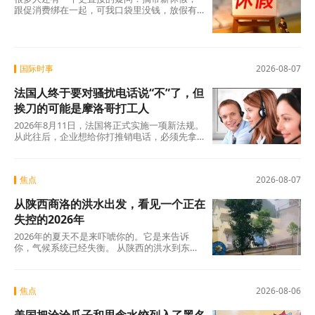
跟促消费绑在一起，可我口袋里没钱，放假有
什么用？这个直觉不是没道理。2026年上半
年，全国居民人均可支配收入实际增长4.2%，
确实在涨，但涨得不算快。一个人每月还完房
贷、交完孩子学费，剩下的钱得精打细算，你
让他休五天假出去旅游，他宁可在家躺着。
国际时事
2026-08-07
法国人终于要对骚扰电话说“不”了，但
挨刀的可能是摩洛哥打工人
2026年8月11日，法国将正式实施一项新法规。
从此往后，企业想给你打推销电话，必须先拿
到你的明确同意。这个看似简单的规则变动，
背后是法国人数十年来积攒的怨气。大约四分
之三的法国人每周至少接到一个营销电话，消
焦点
2026-08-07
费者协会UFC-Que Choisir的调查更扎心：97%
的法国人对推销电话感到“厌烦”，超过三分之一
从陕西商洛的洪水出发，看见一个正在
的人说每天都会在手机上接到此类电话。可以
说，全法国几乎找不到一个没被骚扰电话烦过
失控的2026年
的人。
2026年的夏天不是来吓唬你的。它是来告诉
你，气候系统已经失衡。 从陕西的洪水到东北
的蒸笼夜，从沙漠融冰到韩国42℃，这些不是
孤立的新闻碎片，这是一张完整的地球体检报
告单。
焦点
2026-08-06