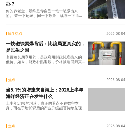
办？
你的养老金，最终是你自己一笔一笔缴出来
的。 查一下记录、问一下政策、规划一下退休
地，纸质凭证该留的留好——这些事花不了多
少时
民生热点
2026-08-04
一块磁铁卖爆背后：比骗局更真实的，
是民生之困
老百姓长期享用的，是政府用财政托底换来的
低价。如今，财政补贴退坡，价格被迫回归真
实成本。
焦点
2026-08-04
当5.1%的增速来自海上：2026上半年
海洋经济正在发生什么
上半年5.1%的增速，真正的看点不在数字本
身，而在于增长背后的产业升级能否持续兑现
——船舶和海工装备的高端化、生物医药的临
床突破
焦点
2026-08-04