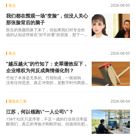
焦点
2026-08-05
我们都在围观一场“变脸”，但没人关心
那张脸背后的脑子
医生的美颜照换下来了，但如果我们对专业价
值的认知还停留在“好不好看”的层面，那下一
场“变脸闹剧”随时会在另一个科室、另一个行
焦点
2026-08-05
“越压越火”的竹知了：史翠珊效应下，
企业维权为何反成舆情催化剂？
竹知了本身是无辜的。竹筒削成，一摇就响，
没有任何恶意。真正冲突的，是数字时代两股
强大的浪潮：一边是法律赋予的名誉权、肖像
权保护，另
聚焦长三角
2026-08-04
江苏，何以领跑\"一人公司\"？
158个社区只是序章，不足一成的行业存活率提
醒我们，真正的考验才刚刚开始。但值得欣慰
的是，当许多地方还在观望时，江苏已经完成
了从“0