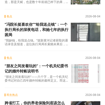
造，那是天赋，也是数十年前就已种下的果，
不在此列。真正值得审视的，是过去五年间那
些主动或
焦点
2026-08-04
“冯院长挺喜欢你”“给我送点钱”：一个
执行局长的深夜电话，和她七年的执行
困局
“我缺钱，给我送点钱。”据新黄河记者获取的通
话录音及报道，这位执行局局长索贿未果后，
转而夸武丽娜“长得漂亮”，随即说出了一句让她
焦点
2026-08-04
“朋友之间发着玩的”：一个机关纪委书
记的婚外转账说明书
“朋友之间发着玩的”——六个字，是一个机关纪
委书记对自己四年婚外转账的最终定义。而这
份“说明书”，正在被法律、纪律和公众舆论
民生热点
2026-08-04
跨省打工，你的养老保险到底该怎么