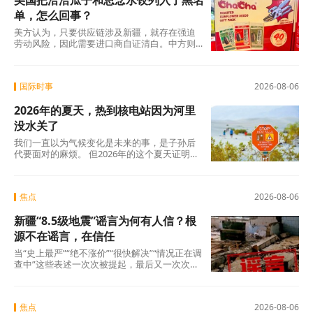
美国把洽洽瓜子和思念水饺列入了黑名
单，怎么回事？
美方认为，只要供应链涉及新疆，就存在强迫
劳动风险，因此需要进口商自证清白。中方则
认为，强迫劳动的指控毫无事实依据，UFLPA
本质上是单边制裁和经济胁迫工具。
国际时事
2026-08-06
2026年的夏天，热到核电站因为河里
没水关了
我们一直以为气候变化是未来的事，是子孙后
代要面对的麻烦。 但2026年的这个夏天证明：
未来已经来了。在意大利，一个木匠死在屋顶
上。在匈牙利，一条大河干到见底。在西班
牙，32万人跑在火前面。在韩国，一个年轻人
焦点
2026-08-06
说室外没法待了。
新疆“8.5级地震”谣言为何有人信？根
源不在谣言，在信任
当“史上最严”“绝不涨价”“很快解决”“情况正在调
查中”这些表述一次次被提起，最后又一次次悄
无声息地烂尾时，公众心里那杆秤，早就歪
了。
焦点
2026-08-06