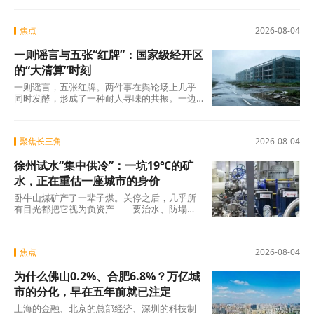
焦点
2026-08-04
一则谣言与五张“红牌”：国家级经开区
的“大清算”时刻
一则谣言，五张红牌。两件事在舆论场上几乎
同时发酵，形成了一种耐人寻味的共振。一边
是旧模式在新规则下的欲望投射与焦虑，另一
边是国
聚焦长三角
2026-08-04
徐州试水“集中供冷”：一坑19℃的矿
水，正在重估一座城市的身价
卧牛山煤矿产了一辈子煤。关停之后，几乎所
有目光都把它视为负资产——要治水、防塌
陷、年年投入生态修复。十几年过去，那坑
19℃的积
焦点
2026-08-04
为什么佛山0.2%、合肥6.8%？万亿城
市的分化，早在五年前就已注定
上海的金融、北京的总部经济、深圳的科技制