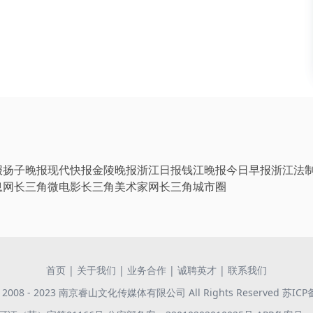
报
扬子晚报
现代快报
金陵晚报
浙江日报
钱江晚报
今日早报
浙江法
息网
长三角微电影
长三角美术家网
长三角城市圈
首页
|
关于我们
|
业务合作
|
诚聘英才
|
联系我们
 © 2008 - 2023 南京睿山文化传媒体有限公司 All Rights Reserved
苏ICP