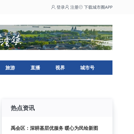
登录
注册
下载城市圈APP
旅游
直播
视界
城市号
热点资讯
禹会区：深耕基层优服务 暖心为民绘新图