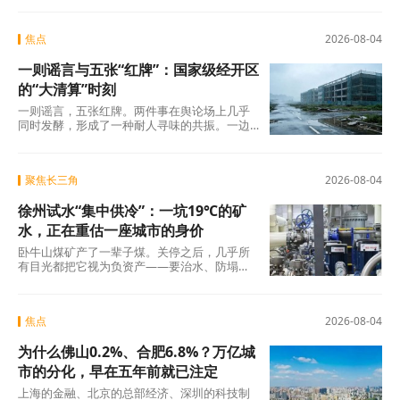
焦点
2026-08-04
一则谣言与五张“红牌”：国家级经开区
的“大清算”时刻
一则谣言，五张红牌。两件事在舆论场上几乎
同时发酵，形成了一种耐人寻味的共振。一边
是旧模式在新规则下的欲望投射与焦虑，另一
边是国
聚焦长三角
2026-08-04
徐州试水“集中供冷”：一坑19℃的矿
水，正在重估一座城市的身价
卧牛山煤矿产了一辈子煤。关停之后，几乎所
有目光都把它视为负资产——要治水、防塌
陷、年年投入生态修复。十几年过去，那坑
19℃的积
焦点
2026-08-04
为什么佛山0.2%、合肥6.8%？万亿城
市的分化，早在五年前就已注定
上海的金融、北京的总部经济、深圳的科技制