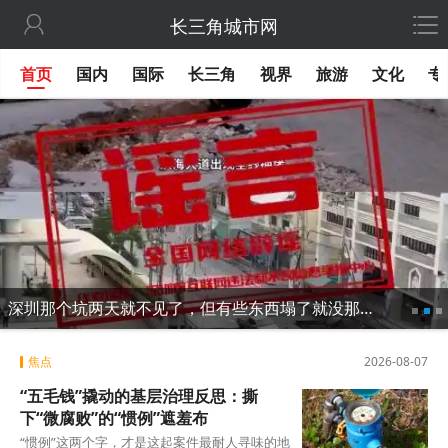

长三角城市网
首页
国内
国际
长三角
视界
旅游
文化
专
深圳那个坑两天就不见了，但有些东西塌了就没那么容易修
焦点
2026-08-07
“五毛钱”撬动的基层治理反思：撕
下“微腐败”的“惯例”遮羞布
“惯例”这两个字，才是这起案件最耐人寻味的地