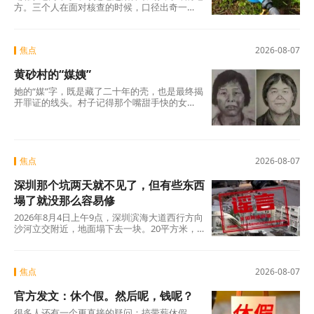
方。三个人在面对核查的时候，口径出奇一
致，仿佛只要说出这两个字，一切就顺理成章
了：不是我贪，是历来如此；不是我坏，是大
家都这么干。但仔细想想，什么是“惯例”？未经
焦点
2026-08-07
议事程序、没有政策依据，仅凭几个人私下商
议定下的“土规矩”，根本算不上合法惯例，只是
黄砂村的“媒姨”
自欺欺人的“潜规则”。三人分工明确——每人负
责两根水管，各自收费、各自截留、余款入账
她的“媒”字，既是藏了二十年的壳，也是最终揭
——分明是精心设计的利益勾兑，哪里有什
开罪证的线头。村子记得那个嘴甜手快的女
么“历来如此”的“惯例”?
人。那些孩子记得吗?有的记得，有的不记得。
但那些找了孩子二十年的父母，每一个都记得
清清楚楚——他们记得那个名字，记得那张
脸，更记得那个“媒”字底下，被偷走的一整个童
年。
焦点
2026-08-07
深圳那个坑两天就不见了，但有些东西
塌了就没那么容易修
2026年8月4日上午9点，深圳滨海大道西行方向
沙河立交附近，地面塌下去一块。20平方米，
没人伤亡，没有车辆翻覆。真正值得追问的不
是“为什么有谣言”，而是“为什么辟谣越来越像
是白费力气”。
焦点
2026-08-07
官方发文：休个假。然后呢，钱呢？
很多人还有一个更直接的疑问：搞带薪休假，