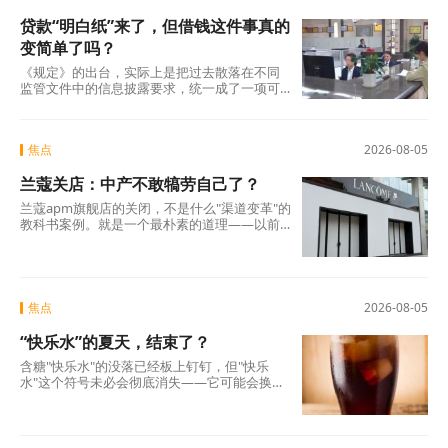
贷款“明白纸”来了，但借钱这件事真的
变简单了吗？
《规定》的出台，实际上是把过去散落在不同
监管文件中的信息披露要求，统一成了一项可
操作的硬制度。它覆盖范围极广，不仅适用于
商业银行、消费金融公司、汽车金融公司、信
托公司、小贷公司等各类放贷机构，也将营销
焦点
2026-08-05
获客、担保增信等领域的第三方合作机构统一
纳入。核心要求只有一条：所有放贷机构，必
兰蔻关店：中产不敢犒劳自己了？
须在你借钱之前，把全部费用列在一张表上，
算清年化综合成本，让你签字确认。 这张表，
兰蔻apm旗舰店的关闭，不是什么"渠道变革"的
业内称之为贷款“明白纸”。
教科书案例。就是一个最朴素的道理——以前
买得起、愿意买的那批人，现在不敢买了。
焦点
2026-08-05
“快乐水”的夏天，结束了？
含糖"快乐水"的没落已经板上钉钉，但"快乐
水"这个符号未必会彻底消失——它可能会换一
副面孔，换一种配方，换一个讲故事的方式，
重新出现