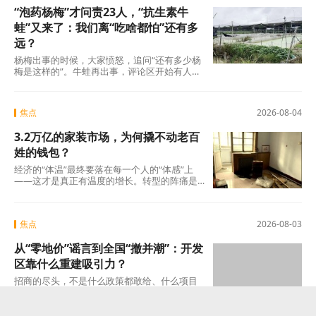
“泡药杨梅”才问责23人，“抗生素牛
蛙”又来了：我们离“吃啥都怕”还有多
远？
杨梅出事的时候，大家愤怒，追问“还有多少杨
梅是这样的”。牛蛙再出事，评论区开始有人
说：“又来了，这次是什么?”这种从愤怒到麻木
的转
焦点
2026-08-04
3.2万亿的家装市场，为何撬不动老百
姓的钱包？
经济的“体温”最终要落在每一个人的“体感”上
——这才是真正有温度的增长。转型的阵痛是
真实的，但如果因为阵痛就否定未来的可能
焦点
2026-08-03
从“零地价”谣言到全国“撤并潮”：开发
区靠什么重建吸引力？
招商的尽头，不是什么政策都敢给、什么项目
都敢接的蛮力，而是“不可替代”这四个字。当一
个开发区成为产业链上谁也绕不开的那个节点