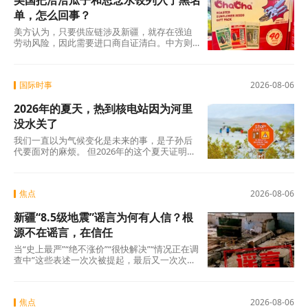
美国把洽洽瓜子和思念水饺列入了黑名
单，怎么回事？
美方认为，只要供应链涉及新疆，就存在强迫
劳动风险，因此需要进口商自证清白。中方则
认为，强迫劳动的指控毫无事实依据，UFLPA
本质上是单边制裁和经济胁迫工具。
国际时事
2026-08-06
2026年的夏天，热到核电站因为河里
没水关了
我们一直以为气候变化是未来的事，是子孙后
代要面对的麻烦。 但2026年的这个夏天证明：
未来已经来了。在意大利，一个木匠死在屋顶
上。在匈牙利，一条大河干到见底。在西班
牙，32万人跑在火前面。在韩国，一个年轻人
焦点
2026-08-06
说室外没法待了。
新疆“8.5级地震”谣言为何有人信？根
源不在谣言，在信任
当“史上最严”“绝不涨价”“很快解决”“情况正在调
查中”这些表述一次次被提起，最后又一次次悄
无声息地烂尾时，公众心里那杆秤，早就歪
了。
焦点
2026-08-06