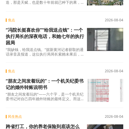
造，那是天赋，也是数十年前就已种下的果，
不在此列。真正值得审视的，是过去五年间那
些主动或
焦点
2026-08-04
“冯院长挺喜欢你”“给我送点钱”：一个
执行局长的深夜电话，和她七年的执行
困局
“我缺钱，给我送点钱。”据新黄河记者获取的通
话录音及报道，这位执行局局长索贿未果后，
转而夸武丽娜“长得漂亮”，随即说出了一句让她
焦点
2026-08-04
“朋友之间发着玩的”：一个机关纪委书
记的婚外转账说明书
“朋友之间发着玩的”——六个字，是一个机关纪
委书记对自己四年婚外转账的最终定义。而这
份“说明书”，正在被法律、纪律和公众舆论
民生热点
2026-08-04
跨省打工，你的养老保险到底该怎么