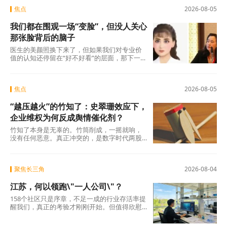
焦点
2026-08-05
我们都在围观一场“变脸”，但没人关心
那张脸背后的脑子
医生的美颜照换下来了，但如果我们对专业价
值的认知还停留在“好不好看”的层面，那下一
场“变脸闹剧”随时会在另一个科室、另一个行
焦点
2026-08-05
“越压越火”的竹知了：史翠珊效应下，
企业维权为何反成舆情催化剂？
竹知了本身是无辜的。竹筒削成，一摇就响，
没有任何恶意。真正冲突的，是数字时代两股
强大的浪潮：一边是法律赋予的名誉权、肖像
权保护，另
聚焦长三角
2026-08-04
江苏，何以领跑\"一人公司\"？
158个社区只是序章，不足一成的行业存活率提
醒我们，真正的考验才刚刚开始。但值得欣慰
的是，当许多地方还在观望时，江苏已经完成
了从“0