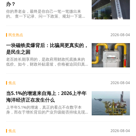
办？
你的养老金，最终是你自己一笔一笔缴出来
的。 查一下记录、问一下政策、规划一下退休
地，纸质凭证该留的留好——这些事花不了多
少时
民生热点
2026-08-04
一块磁铁卖爆背后：比骗局更真实的，
是民生之困
老百姓长期享用的，是政府用财政托底换来的
低价。如今，财政补贴退坡，价格被迫回归真
实成本。
焦点
2026-08-04
当5.1%的增速来自海上：2026上半年
海洋经济正在发生什么
上半年5.1%的增速，真正的看点不在数字本
身，而在于增长背后的产业升级能否持续兑现
——船舶和海工装备的高端化、生物医药的临
床突破
焦点
2026-08-04