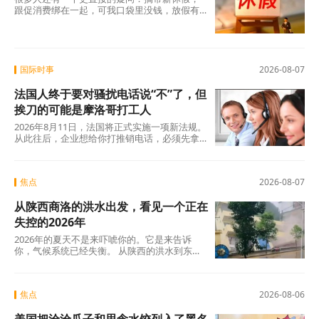
跟促消费绑在一起，可我口袋里没钱，放假有
什么用？这个直觉不是没道理。2026年上半
年，全国居民人均可支配收入实际增长4.2%，
确实在涨，但涨得不算快。一个人每月还完房
贷、交完孩子学费，剩下的钱得精打细算，你
让他休五天假出去旅游，他宁可在家躺着。
国际时事
2026-08-07
法国人终于要对骚扰电话说“不”了，但
挨刀的可能是摩洛哥打工人
2026年8月11日，法国将正式实施一项新法规。
从此往后，企业想给你打推销电话，必须先拿
到你的明确同意。这个看似简单的规则变动，
背后是法国人数十年来积攒的怨气。大约四分
之三的法国人每周至少接到一个营销电话，消
焦点
2026-08-07
费者协会UFC-Que Choisir的调查更扎心：97%
的法国人对推销电话感到“厌烦”，超过三分之一
从陕西商洛的洪水出发，看见一个正在
的人说每天都会在手机上接到此类电话。可以
说，全法国几乎找不到一个没被骚扰电话烦过
失控的2026年
的人。
2026年的夏天不是来吓唬你的。它是来告诉
你，气候系统已经失衡。 从陕西的洪水到东北
的蒸笼夜，从沙漠融冰到韩国42℃，这些不是
孤立的新闻碎片，这是一张完整的地球体检报
告单。
焦点
2026-08-06