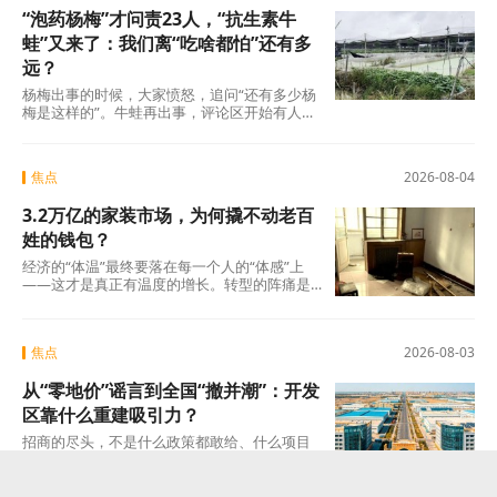
“泡药杨梅”才问责23人，“抗生素牛
蛙”又来了：我们离“吃啥都怕”还有多
远？
杨梅出事的时候，大家愤怒，追问“还有多少杨
梅是这样的”。牛蛙再出事，评论区开始有人
说：“又来了，这次是什么?”这种从愤怒到麻木
的转
焦点
2026-08-04
3.2万亿的家装市场，为何撬不动老百
姓的钱包？
经济的“体温”最终要落在每一个人的“体感”上
——这才是真正有温度的增长。转型的阵痛是
真实的，但如果因为阵痛就否定未来的可能
焦点
2026-08-03
从“零地价”谣言到全国“撤并潮”：开发
区靠什么重建吸引力？
招商的尽头，不是什么政策都敢给、什么项目
都敢接的蛮力，而是“不可替代”这四个字。当一
个开发区成为产业链上谁也绕不开的那个节点