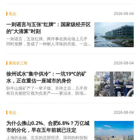
焦点
2026-08-04
一则谣言与五张“红牌”：国家级经开区
的“大清算”时刻
一则谣言，五张红牌。两件事在舆论场上几乎
同时发酵，形成了一种耐人寻味的共振。一边
是旧模式在新规则下的欲望投射与焦虑，另一
边是国
聚焦长三角
2026-08-04
徐州试水“集中供冷”：一坑19℃的矿
水，正在重估一座城市的身价
卧牛山煤矿产了一辈子煤。关停之后，几乎所
有目光都把它视为负资产——要治水、防塌
陷、年年投入生态修复。十几年过去，那坑
19℃的积
焦点
2026-08-04
为什么佛山0.2%、合肥6.8%？万亿城
市的分化，早在五年前就已注定
上海的金融、北京的总部经济、深圳的科技制