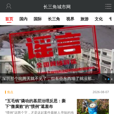

长三角城市网
首页
国内
国际
长三角
视界
旅游
文化
专
深圳那个坑两天就不见了，但有些东西塌了就没那么容易修
焦点
2026-08-07
“五毛钱”撬动的基层治理反思：撕
下“微腐败”的“惯例”遮羞布
“惯例”这两个字，才是这起案件最耐人寻味的地