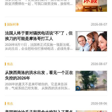
跟促消费绑在一起，可我口袋里没钱，放假有
什么用？这个直觉不是没道理。2026年上半
年，全国居民人均可支配收入实际增长4.2%，
确实在涨，但涨得不算快。一个人每月还完房
贷、交完孩子学费，剩下的钱得精打细算，你
让他休五天假出去旅游，他宁可在家躺着。
国际时事
2026-08-07
法国人终于要对骚扰电话说“不”了，但
挨刀的可能是摩洛哥打工人
2026年8月11日，法国将正式实施一项新法规。
从此往后，企业想给你打推销电话，必须先拿
到你的明确同意。这个看似简单的规则变动，
背后是法国人数十年来积攒的怨气。大约四分
之三的法国人每周至少接到一个营销电话，消
焦点
2026-08-07
费者协会UFC-Que Choisir的调查更扎心：97%
的法国人对推销电话感到“厌烦”，超过三分之一
从陕西商洛的洪水出发，看见一个正在
的人说每天都会在手机上接到此类电话。可以
说，全法国几乎找不到一个没被骚扰电话烦过
失控的2026年
的人。
2026年的夏天不是来吓唬你的。它是来告诉
你，气候系统已经失衡。 从陕西的洪水到东北
的蒸笼夜，从沙漠融冰到韩国42℃，这些不是
孤立的新闻碎片，这是一张完整的地球体检报
告单。
焦点
2026-08-06