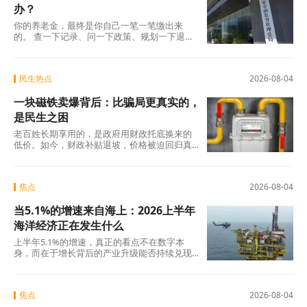
办？
你的养老金，最终是你自己一笔一笔缴出来
的。 查一下记录、问一下政策、规划一下退休
地，纸质凭证该留的留好——这些事花不了多
少时
民生热点
2026-08-04
一块磁铁卖爆背后：比骗局更真实的，
是民生之困
老百姓长期享用的，是政府用财政托底换来的
低价。如今，财政补贴退坡，价格被迫回归真
实成本。
焦点
2026-08-04
当5.1%的增速来自海上：2026上半年
海洋经济正在发生什么
上半年5.1%的增速，真正的看点不在数字本
身，而在于增长背后的产业升级能否持续兑现
——船舶和海工装备的高端化、生物医药的临
床突破
焦点
2026-08-04