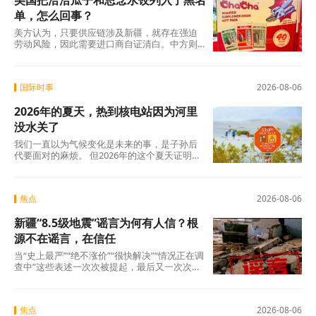
美国把洽洽瓜子和思念水饺列入了黑名
单，怎么回事？
美方认为，只要供应链涉及新疆，就存在强迫
劳动风险，因此需要进口商自证清白。中方则
认为，强迫劳动的指控毫无事实依据，UFLPA
本质上是单边制裁和经济胁迫工具。
国际时事
2026-08-06
2026年的夏天，热到核电站因为河里
没水关了
我们一直以为气候变化是未来的事，是子孙后
代要面对的麻烦。 但2026年的这个夏天证明：
未来已经来了。在意大利，一个木匠死在屋顶
上。在匈牙利，一条大河干到见底。在西班
牙，32万人跑在火前面。在韩国，一个年轻人
焦点
2026-08-06
说室外没法待了。
新疆“8.5级地震”谣言为何有人信？根
源不在谣言，在信任
当“史上最严”“绝不涨价”“很快解决”“情况正在调
查中”这些表述一次次被提起，最后又一次次悄
无声息地烂尾时，公众心里那杆秤，早就歪
了。
焦点
2026-08-06