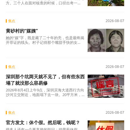
方。三个人在面对核查的时候，口径出奇一
致，仿佛只要说出这两个字，一切就顺理成章
了：不是我贪，是历来如此；不是我坏，是大
家都这么干。但仔细想想，什么是“惯例”？未经
焦点
2026-08-07
议事程序、没有政策依据，仅凭几个人私下商
议定下的“土规矩”，根本算不上合法惯例，只是
黄砂村的“媒姨”
自欺欺人的“潜规则”。三人分工明确——每人负
责两根水管，各自收费、各自截留、余款入账
她的“媒”字，既是藏了二十年的壳，也是最终揭
——分明是精心设计的利益勾兑，哪里有什
开罪证的线头。村子记得那个嘴甜手快的女
么“历来如此”的“惯例”?
人。那些孩子记得吗?有的记得，有的不记得。
但那些找了孩子二十年的父母，每一个都记得
清清楚楚——他们记得那个名字，记得那张
脸，更记得那个“媒”字底下，被偷走的一整个童
年。
焦点
2026-08-07
深圳那个坑两天就不见了，但有些东西
塌了就没那么容易修
2026年8月4日上午9点，深圳滨海大道西行方向
沙河立交附近，地面塌下去一块。20平方米，
没人伤亡，没有车辆翻覆。真正值得追问的不
是“为什么有谣言”，而是“为什么辟谣越来越像
是白费力气”。
焦点
2026-08-07
官方发文：休个假。然后呢，钱呢？
很多人还有一个更直接的疑问：搞带薪休假，