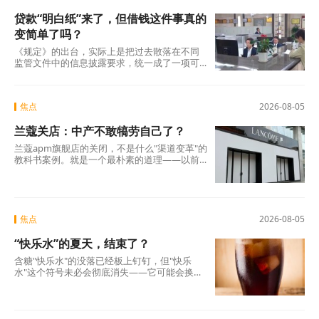
贷款“明白纸”来了，但借钱这件事真的
变简单了吗？
《规定》的出台，实际上是把过去散落在不同
监管文件中的信息披露要求，统一成了一项可
操作的硬制度。它覆盖范围极广，不仅适用于
商业银行、消费金融公司、汽车金融公司、信
托公司、小贷公司等各类放贷机构，也将营销
焦点
2026-08-05
获客、担保增信等领域的第三方合作机构统一
纳入。核心要求只有一条：所有放贷机构，必
兰蔻关店：中产不敢犒劳自己了？
须在你借钱之前，把全部费用列在一张表上，
算清年化综合成本，让你签字确认。 这张表，
兰蔻apm旗舰店的关闭，不是什么"渠道变革"的
业内称之为贷款“明白纸”。
教科书案例。就是一个最朴素的道理——以前
买得起、愿意买的那批人，现在不敢买了。
焦点
2026-08-05
“快乐水”的夏天，结束了？
含糖"快乐水"的没落已经板上钉钉，但"快乐
水"这个符号未必会彻底消失——它可能会换一
副面孔，换一种配方，换一个讲故事的方式，
重新出现