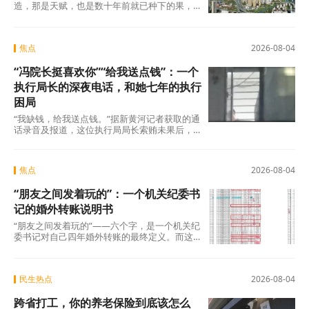
造，那是天赋，也是数十年前就已种下的果，
不在此列。真正值得审视的，是过去五年间那
些主动或
焦点
2026-08-04
“冯院长挺喜欢你”“给我送点钱”：一个
执行局长的深夜电话，和她七年的执行
困局
“我缺钱，给我送点钱。”据新黄河记者获取的通
话录音及报道，这位执行局局长索贿未果后，
转而夸武丽娜“长得漂亮”，随即说出了一句让她
焦点
2026-08-04
“朋友之间发着玩的”：一个机关纪委书
记的婚外转账说明书
“朋友之间发着玩的”——六个字，是一个机关纪
委书记对自己四年婚外转账的最终定义。而这
份“说明书”，正在被法律、纪律和公众舆论
民生热点
2026-08-04
跨省打工，你的养老保险到底该怎么