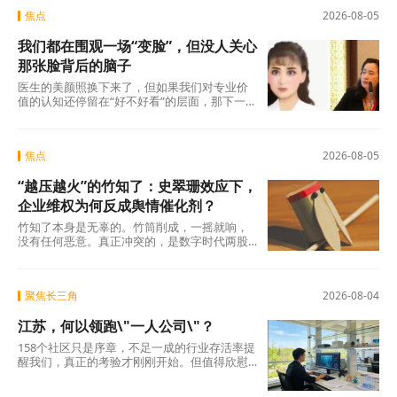
焦点
2026-08-05
我们都在围观一场“变脸”，但没人关心
那张脸背后的脑子
医生的美颜照换下来了，但如果我们对专业价
值的认知还停留在“好不好看”的层面，那下一
场“变脸闹剧”随时会在另一个科室、另一个行
焦点
2026-08-05
“越压越火”的竹知了：史翠珊效应下，
企业维权为何反成舆情催化剂？
竹知了本身是无辜的。竹筒削成，一摇就响，
没有任何恶意。真正冲突的，是数字时代两股
强大的浪潮：一边是法律赋予的名誉权、肖像
权保护，另
聚焦长三角
2026-08-04
江苏，何以领跑\"一人公司\"？
158个社区只是序章，不足一成的行业存活率提
醒我们，真正的考验才刚刚开始。但值得欣慰
的是，当许多地方还在观望时，江苏已经完成
了从“0