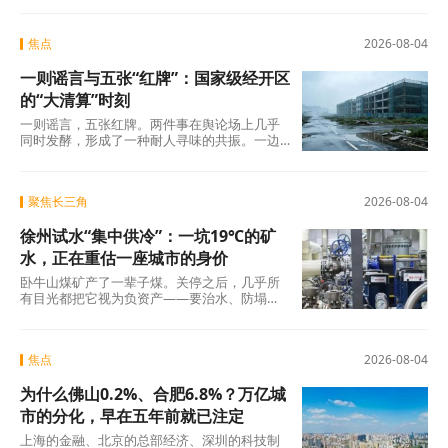
焦点
2026-08-04
一则谣言与五张“红牌”：国家级经开区
的“大清算”时刻
一则谣言，五张红牌。两件事在舆论场上几乎
同时发酵，形成了一种耐人寻味的共振。一边
是旧模式在新规则下的欲望投射与焦虑，另一
边是国
聚焦长三角
2026-08-04
徐州试水“集中供冷”：一坑19℃的矿
水，正在重估一座城市的身价
卧牛山煤矿产了一辈子煤。关停之后，几乎所
有目光都把它视为负资产——要治水、防塌
陷、年年投入生态修复。十几年过去，那坑
19℃的积
焦点
2026-08-04
为什么佛山0.2%、合肥6.8%？万亿城
市的分化，早在五年前就已注定
上海的金融、北京的总部经济、深圳的科技制