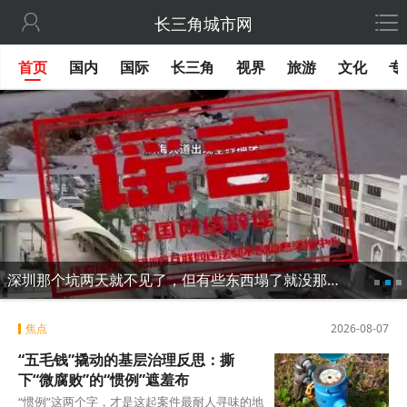

长三角城市网
首页
国内
国际
长三角
视界
旅游
文化
专
深圳那个坑两天就不见了，但有些东西塌了就没那么容易修
焦点
2026-08-07
“五毛钱”撬动的基层治理反思：撕
下“微腐败”的“惯例”遮羞布
“惯例”这两个字，才是这起案件最耐人寻味的地