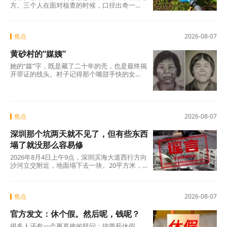
方。三个人在面对核查的时候，口径出奇一
致，仿佛只要说出这两个字，一切就顺理成章
了：不是我贪，是历来如此；不是我坏，是大
家都这么干。但仔细想想，什么是“惯例”？未经
焦点
2026-08-07
议事程序、没有政策依据，仅凭几个人私下商
议定下的“土规矩”，根本算不上合法惯例，只是
黄砂村的“媒姨”
自欺欺人的“潜规则”。三人分工明确——每人负
责两根水管，各自收费、各自截留、余款入账
她的“媒”字，既是藏了二十年的壳，也是最终揭
——分明是精心设计的利益勾兑，哪里有什
开罪证的线头。村子记得那个嘴甜手快的女
么“历来如此”的“惯例”?
人。那些孩子记得吗?有的记得，有的不记得。
但那些找了孩子二十年的父母，每一个都记得
清清楚楚——他们记得那个名字，记得那张
脸，更记得那个“媒”字底下，被偷走的一整个童
年。
焦点
2026-08-07
深圳那个坑两天就不见了，但有些东西
塌了就没那么容易修
2026年8月4日上午9点，深圳滨海大道西行方向
沙河立交附近，地面塌下去一块。20平方米，
没人伤亡，没有车辆翻覆。真正值得追问的不
是“为什么有谣言”，而是“为什么辟谣越来越像
是白费力气”。
焦点
2026-08-07
官方发文：休个假。然后呢，钱呢？
很多人还有一个更直接的疑问：搞带薪休假，