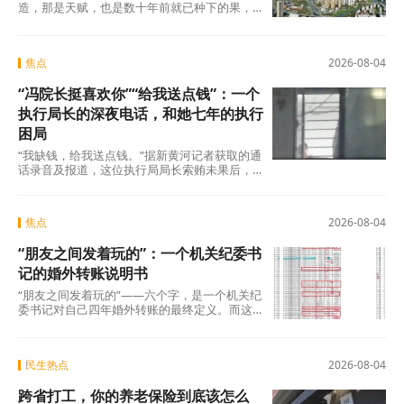
造，那是天赋，也是数十年前就已种下的果，
不在此列。真正值得审视的，是过去五年间那
些主动或
焦点
2026-08-04
“冯院长挺喜欢你”“给我送点钱”：一个
执行局长的深夜电话，和她七年的执行
困局
“我缺钱，给我送点钱。”据新黄河记者获取的通
话录音及报道，这位执行局局长索贿未果后，
转而夸武丽娜“长得漂亮”，随即说出了一句让她
焦点
2026-08-04
“朋友之间发着玩的”：一个机关纪委书
记的婚外转账说明书
“朋友之间发着玩的”——六个字，是一个机关纪
委书记对自己四年婚外转账的最终定义。而这
份“说明书”，正在被法律、纪律和公众舆论
民生热点
2026-08-04
跨省打工，你的养老保险到底该怎么