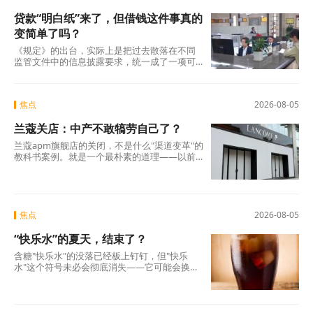
贷款“明白纸”来了，但借钱这件事真的
变简单了吗？
《规定》的出台，实际上是把过去散落在不同
监管文件中的信息披露要求，统一成了一项可
操作的硬制度。它覆盖范围极广，不仅适用于
商业银行、消费金融公司、汽车金融公司、信
托公司、小贷公司等各类放贷机构，也将营销
焦点
2026-08-05
获客、担保增信等领域的第三方合作机构统一
纳入。核心要求只有一条：所有放贷机构，必
兰蔻关店：中产不敢犒劳自己了？
须在你借钱之前，把全部费用列在一张表上，
算清年化综合成本，让你签字确认。 这张表，
兰蔻apm旗舰店的关闭，不是什么"渠道变革"的
业内称之为贷款“明白纸”。
教科书案例。就是一个最朴素的道理——以前
买得起、愿意买的那批人，现在不敢买了。
焦点
2026-08-05
“快乐水”的夏天，结束了？
含糖"快乐水"的没落已经板上钉钉，但"快乐
水"这个符号未必会彻底消失——它可能会换一
副面孔，换一种配方，换一个讲故事的方式，
重新出现