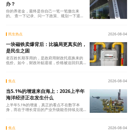
办？
你的养老金，最终是你自己一笔一笔缴出来
的。 查一下记录、问一下政策、规划一下退休
地，纸质凭证该留的留好——这些事花不了多
少时
民生热点
2026-08-04
一块磁铁卖爆背后：比骗局更真实的，
是民生之困
老百姓长期享用的，是政府用财政托底换来的
低价。如今，财政补贴退坡，价格被迫回归真
实成本。
焦点
2026-08-04
当5.1%的增速来自海上：2026上半年
海洋经济正在发生什么
上半年5.1%的增速，真正的看点不在数字本
身，而在于增长背后的产业升级能否持续兑现
——船舶和海工装备的高端化、生物医药的临
床突破
焦点
2026-08-04