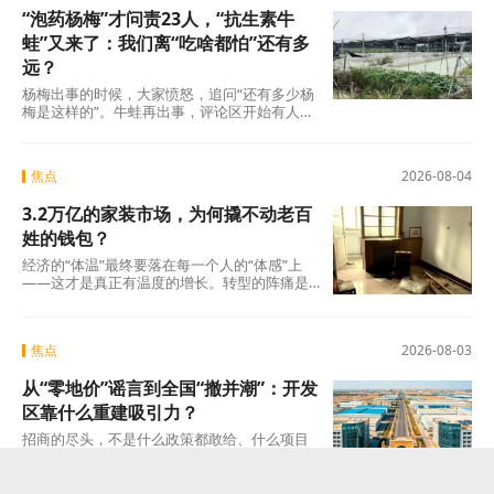
“泡药杨梅”才问责23人，“抗生素牛
蛙”又来了：我们离“吃啥都怕”还有多
远？
杨梅出事的时候，大家愤怒，追问“还有多少杨
梅是这样的”。牛蛙再出事，评论区开始有人
说：“又来了，这次是什么?”这种从愤怒到麻木
的转
焦点
2026-08-04
3.2万亿的家装市场，为何撬不动老百
姓的钱包？
经济的“体温”最终要落在每一个人的“体感”上
——这才是真正有温度的增长。转型的阵痛是
真实的，但如果因为阵痛就否定未来的可能
焦点
2026-08-03
从“零地价”谣言到全国“撤并潮”：开发
区靠什么重建吸引力？
招商的尽头，不是什么政策都敢给、什么项目
都敢接的蛮力，而是“不可替代”这四个字。当一
个开发区成为产业链上谁也绕不开的那个节点