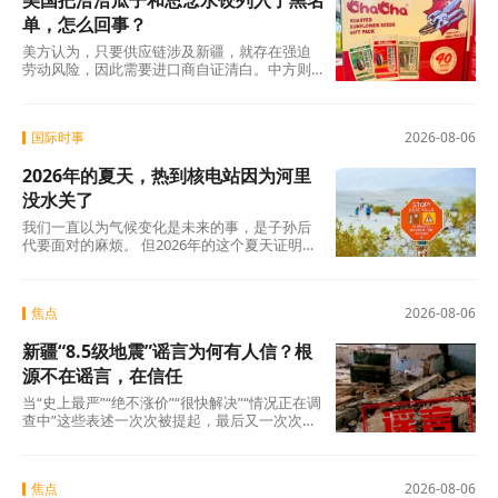
美国把洽洽瓜子和思念水饺列入了黑名
单，怎么回事？
美方认为，只要供应链涉及新疆，就存在强迫
劳动风险，因此需要进口商自证清白。中方则
认为，强迫劳动的指控毫无事实依据，UFLPA
本质上是单边制裁和经济胁迫工具。
国际时事
2026-08-06
2026年的夏天，热到核电站因为河里
没水关了
我们一直以为气候变化是未来的事，是子孙后
代要面对的麻烦。 但2026年的这个夏天证明：
未来已经来了。在意大利，一个木匠死在屋顶
上。在匈牙利，一条大河干到见底。在西班
牙，32万人跑在火前面。在韩国，一个年轻人
焦点
2026-08-06
说室外没法待了。
新疆“8.5级地震”谣言为何有人信？根
源不在谣言，在信任
当“史上最严”“绝不涨价”“很快解决”“情况正在调
查中”这些表述一次次被提起，最后又一次次悄
无声息地烂尾时，公众心里那杆秤，早就歪
了。
焦点
2026-08-06