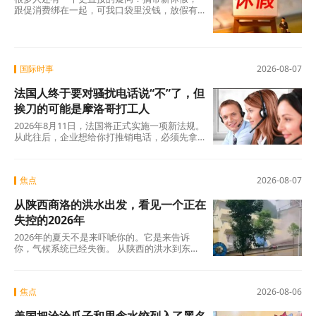
跟促消费绑在一起，可我口袋里没钱，放假有
什么用？这个直觉不是没道理。2026年上半
年，全国居民人均可支配收入实际增长4.2%，
确实在涨，但涨得不算快。一个人每月还完房
贷、交完孩子学费，剩下的钱得精打细算，你
让他休五天假出去旅游，他宁可在家躺着。
国际时事
2026-08-07
法国人终于要对骚扰电话说“不”了，但
挨刀的可能是摩洛哥打工人
2026年8月11日，法国将正式实施一项新法规。
从此往后，企业想给你打推销电话，必须先拿
到你的明确同意。这个看似简单的规则变动，
背后是法国人数十年来积攒的怨气。大约四分
之三的法国人每周至少接到一个营销电话，消
焦点
2026-08-07
费者协会UFC-Que Choisir的调查更扎心：97%
的法国人对推销电话感到“厌烦”，超过三分之一
从陕西商洛的洪水出发，看见一个正在
的人说每天都会在手机上接到此类电话。可以
说，全法国几乎找不到一个没被骚扰电话烦过
失控的2026年
的人。
2026年的夏天不是来吓唬你的。它是来告诉
你，气候系统已经失衡。 从陕西的洪水到东北
的蒸笼夜，从沙漠融冰到韩国42℃，这些不是
孤立的新闻碎片，这是一张完整的地球体检报
告单。
焦点
2026-08-06