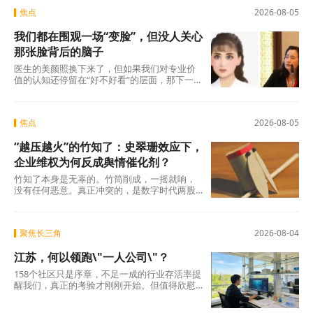
焦点
2026-08-05
我们都在围观一场“变脸”，但没人关心
那张脸背后的脑子
医生的美颜照换下来了，但如果我们对专业价
值的认知还停留在“好不好看”的层面，那下一
场“变脸闹剧”随时会在另一个科室、另一个行
焦点
2026-08-05
“越压越火”的竹知了：史翠珊效应下，
企业维权为何反成舆情催化剂？
竹知了本身是无辜的。竹筒削成，一摇就响，
没有任何恶意。真正冲突的，是数字时代两股
强大的浪潮：一边是法律赋予的名誉权、肖像
权保护，另
聚焦长三角
2026-08-04
江苏，何以领跑\"一人公司\"？
158个社区只是序章，不足一成的行业存活率提
醒我们，真正的考验才刚刚开始。但值得欣慰
的是，当许多地方还在观望时，江苏已经完成
了从“0