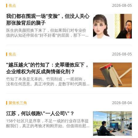
焦点
2026-08-05
我们都在围观一场“变脸”，但没人关心
那张脸背后的脑子
医生的美颜照换下来了，但如果我们对专业价
值的认知还停留在“好不好看”的层面，那下一
场“变脸闹剧”随时会在另一个科室、另一个行
焦点
2026-08-05
“越压越火”的竹知了：史翠珊效应下，
企业维权为何反成舆情催化剂？
竹知了本身是无辜的。竹筒削成，一摇就响，
没有任何恶意。真正冲突的，是数字时代两股
强大的浪潮：一边是法律赋予的名誉权、肖像
权保护，另
聚焦长三角
2026-08-04
江苏，何以领跑\"一人公司\"？
158个社区只是序章，不足一成的行业存活率提
醒我们，真正的考验才刚刚开始。但值得欣慰
的是，当许多地方还在观望时，江苏已经完成
了从“0