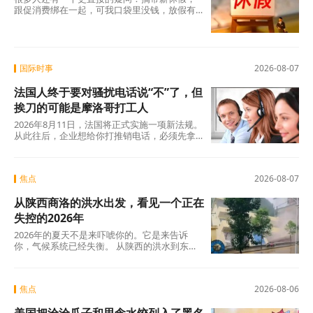
跟促消费绑在一起，可我口袋里没钱，放假有
什么用？这个直觉不是没道理。2026年上半
年，全国居民人均可支配收入实际增长4.2%，
确实在涨，但涨得不算快。一个人每月还完房
贷、交完孩子学费，剩下的钱得精打细算，你
让他休五天假出去旅游，他宁可在家躺着。
国际时事
2026-08-07
法国人终于要对骚扰电话说“不”了，但
挨刀的可能是摩洛哥打工人
2026年8月11日，法国将正式实施一项新法规。
从此往后，企业想给你打推销电话，必须先拿
到你的明确同意。这个看似简单的规则变动，
背后是法国人数十年来积攒的怨气。大约四分
之三的法国人每周至少接到一个营销电话，消
焦点
2026-08-07
费者协会UFC-Que Choisir的调查更扎心：97%
的法国人对推销电话感到“厌烦”，超过三分之一
从陕西商洛的洪水出发，看见一个正在
的人说每天都会在手机上接到此类电话。可以
说，全法国几乎找不到一个没被骚扰电话烦过
失控的2026年
的人。
2026年的夏天不是来吓唬你的。它是来告诉
你，气候系统已经失衡。 从陕西的洪水到东北
的蒸笼夜，从沙漠融冰到韩国42℃，这些不是
孤立的新闻碎片，这是一张完整的地球体检报
告单。
焦点
2026-08-06