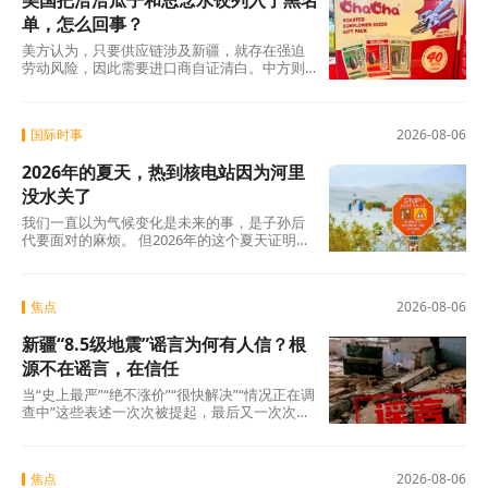
美国把洽洽瓜子和思念水饺列入了黑名
单，怎么回事？
美方认为，只要供应链涉及新疆，就存在强迫
劳动风险，因此需要进口商自证清白。中方则
认为，强迫劳动的指控毫无事实依据，UFLPA
本质上是单边制裁和经济胁迫工具。
国际时事
2026-08-06
2026年的夏天，热到核电站因为河里
没水关了
我们一直以为气候变化是未来的事，是子孙后
代要面对的麻烦。 但2026年的这个夏天证明：
未来已经来了。在意大利，一个木匠死在屋顶
上。在匈牙利，一条大河干到见底。在西班
牙，32万人跑在火前面。在韩国，一个年轻人
焦点
2026-08-06
说室外没法待了。
新疆“8.5级地震”谣言为何有人信？根
源不在谣言，在信任
当“史上最严”“绝不涨价”“很快解决”“情况正在调
查中”这些表述一次次被提起，最后又一次次悄
无声息地烂尾时，公众心里那杆秤，早就歪
了。
焦点
2026-08-06