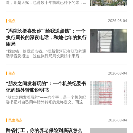
造，那是天赋，也是数十年前就已种下的果，
不在此列。真正值得审视的，是过去五年间那
些主动或
焦点
2026-08-04
“冯院长挺喜欢你”“给我送点钱”：一个
执行局长的深夜电话，和她七年的执行
困局
“我缺钱，给我送点钱。”据新黄河记者获取的通
话录音及报道，这位执行局局长索贿未果后，
转而夸武丽娜“长得漂亮”，随即说出了一句让她
焦点
2026-08-04
“朋友之间发着玩的”：一个机关纪委书
记的婚外转账说明书
“朋友之间发着玩的”——六个字，是一个机关纪
委书记对自己四年婚外转账的最终定义。而这
份“说明书”，正在被法律、纪律和公众舆论
民生热点
2026-08-04
跨省打工，你的养老保险到底该怎么