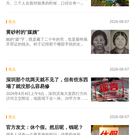
方。三个人在面对核查的时候，口径出奇一
致，仿佛只要说出这两个字，一切就顺理成章
了：不是我贪，是历来如此；不是我坏，是大
家都这么干。但仔细想想，什么是“惯例”？未经
焦点
2026-08-07
议事程序、没有政策依据，仅凭几个人私下商
议定下的“土规矩”，根本算不上合法惯例，只是
黄砂村的“媒姨”
自欺欺人的“潜规则”。三人分工明确——每人负
责两根水管，各自收费、各自截留、余款入账
她的“媒”字，既是藏了二十年的壳，也是最终揭
——分明是精心设计的利益勾兑，哪里有什
开罪证的线头。村子记得那个嘴甜手快的女
么“历来如此”的“惯例”?
人。那些孩子记得吗?有的记得，有的不记得。
但那些找了孩子二十年的父母，每一个都记得
清清楚楚——他们记得那个名字，记得那张
脸，更记得那个“媒”字底下，被偷走的一整个童
年。
焦点
2026-08-07
深圳那个坑两天就不见了，但有些东西
塌了就没那么容易修
2026年8月4日上午9点，深圳滨海大道西行方向
沙河立交附近，地面塌下去一块。20平方米，
没人伤亡，没有车辆翻覆。真正值得追问的不
是“为什么有谣言”，而是“为什么辟谣越来越像
是白费力气”。
焦点
2026-08-07
官方发文：休个假。然后呢，钱呢？
很多人还有一个更直接的疑问：搞带薪休假，