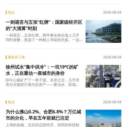
焦点
2026-08-04
一则谣言与五张“红牌”：国家级经开区
的“大清算”时刻
一则谣言，五张红牌。两件事在舆论场上几乎
同时发酵，形成了一种耐人寻味的共振。一边
是旧模式在新规则下的欲望投射与焦虑，另一
边是国
聚焦长三角
2026-08-04
徐州试水“集中供冷”：一坑19℃的矿
水，正在重估一座城市的身价
卧牛山煤矿产了一辈子煤。关停之后，几乎所
有目光都把它视为负资产——要治水、防塌
陷、年年投入生态修复。十几年过去，那坑
19℃的积
焦点
2026-08-04
为什么佛山0.2%、合肥6.8%？万亿城
市的分化，早在五年前就已注定
上海的金融、北京的总部经济、深圳的科技制