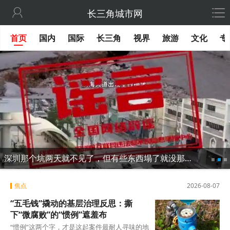

长三角城市网
首页
国内
国际
长三角
视界
旅游
文化
专
深圳那个坑两天就不见了，但有些东西塌了就没那么容易修
焦点
2026-08-07
“五毛钱”撬动的基层治理反思：撕
下“微腐败”的“惯例”遮羞布
“惯例”这两个字，才是这起案件最耐人寻味的地