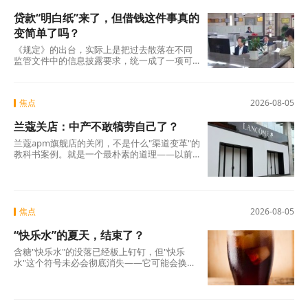
贷款“明白纸”来了，但借钱这件事真的
变简单了吗？
《规定》的出台，实际上是把过去散落在不同
监管文件中的信息披露要求，统一成了一项可
操作的硬制度。它覆盖范围极广，不仅适用于
商业银行、消费金融公司、汽车金融公司、信
托公司、小贷公司等各类放贷机构，也将营销
焦点
2026-08-05
获客、担保增信等领域的第三方合作机构统一
纳入。核心要求只有一条：所有放贷机构，必
兰蔻关店：中产不敢犒劳自己了？
须在你借钱之前，把全部费用列在一张表上，
算清年化综合成本，让你签字确认。 这张表，
兰蔻apm旗舰店的关闭，不是什么"渠道变革"的
业内称之为贷款“明白纸”。
教科书案例。就是一个最朴素的道理——以前
买得起、愿意买的那批人，现在不敢买了。
焦点
2026-08-05
“快乐水”的夏天，结束了？
含糖"快乐水"的没落已经板上钉钉，但"快乐
水"这个符号未必会彻底消失——它可能会换一
副面孔，换一种配方，换一个讲故事的方式，
重新出现