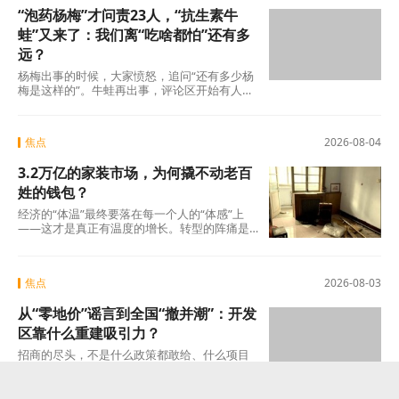
“泡药杨梅”才问责23人，“抗生素牛
蛙”又来了：我们离“吃啥都怕”还有多
远？
杨梅出事的时候，大家愤怒，追问“还有多少杨
梅是这样的”。牛蛙再出事，评论区开始有人
说：“又来了，这次是什么?”这种从愤怒到麻木
的转
焦点
2026-08-04
3.2万亿的家装市场，为何撬不动老百
姓的钱包？
经济的“体温”最终要落在每一个人的“体感”上
——这才是真正有温度的增长。转型的阵痛是
真实的，但如果因为阵痛就否定未来的可能
焦点
2026-08-03
从“零地价”谣言到全国“撤并潮”：开发
区靠什么重建吸引力？
招商的尽头，不是什么政策都敢给、什么项目
都敢接的蛮力，而是“不可替代”这四个字。当一
个开发区成为产业链上谁也绕不开的那个节点