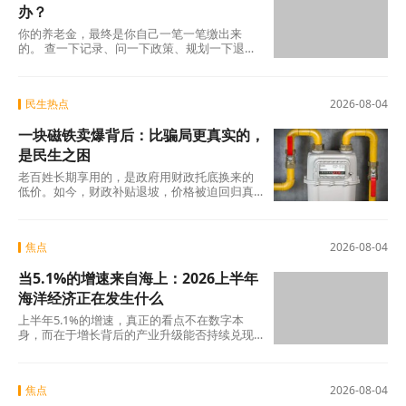
办？
你的养老金，最终是你自己一笔一笔缴出来
的。 查一下记录、问一下政策、规划一下退休
地，纸质凭证该留的留好——这些事花不了多
少时
民生热点
2026-08-04
一块磁铁卖爆背后：比骗局更真实的，
是民生之困
老百姓长期享用的，是政府用财政托底换来的
低价。如今，财政补贴退坡，价格被迫回归真
实成本。
焦点
2026-08-04
当5.1%的增速来自海上：2026上半年
海洋经济正在发生什么
上半年5.1%的增速，真正的看点不在数字本
身，而在于增长背后的产业升级能否持续兑现
——船舶和海工装备的高端化、生物医药的临
床突破
焦点
2026-08-04