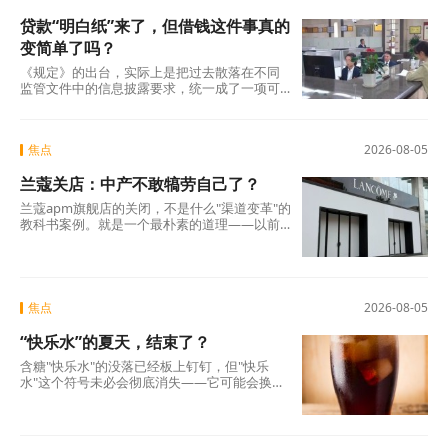
贷款“明白纸”来了，但借钱这件事真的
变简单了吗？
《规定》的出台，实际上是把过去散落在不同
监管文件中的信息披露要求，统一成了一项可
操作的硬制度。它覆盖范围极广，不仅适用于
商业银行、消费金融公司、汽车金融公司、信
托公司、小贷公司等各类放贷机构，也将营销
焦点
2026-08-05
获客、担保增信等领域的第三方合作机构统一
纳入。核心要求只有一条：所有放贷机构，必
兰蔻关店：中产不敢犒劳自己了？
须在你借钱之前，把全部费用列在一张表上，
算清年化综合成本，让你签字确认。 这张表，
兰蔻apm旗舰店的关闭，不是什么"渠道变革"的
业内称之为贷款“明白纸”。
教科书案例。就是一个最朴素的道理——以前
买得起、愿意买的那批人，现在不敢买了。
焦点
2026-08-05
“快乐水”的夏天，结束了？
含糖"快乐水"的没落已经板上钉钉，但"快乐
水"这个符号未必会彻底消失——它可能会换一
副面孔，换一种配方，换一个讲故事的方式，
重新出现