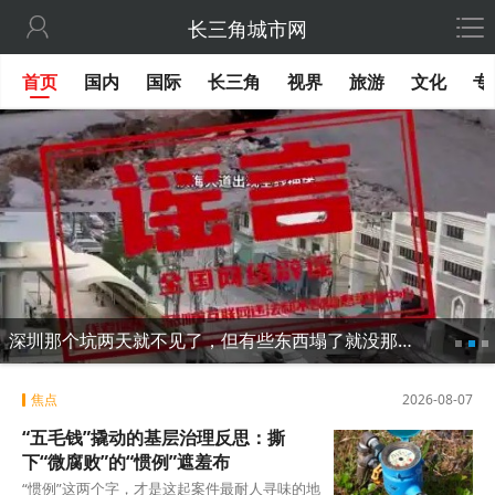

长三角城市网
首页
国内
国际
长三角
视界
旅游
文化
专
深圳那个坑两天就不见了，但有些东西塌了就没那么容易修
焦点
2026-08-07
“五毛钱”撬动的基层治理反思：撕
下“微腐败”的“惯例”遮羞布
“惯例”这两个字，才是这起案件最耐人寻味的地