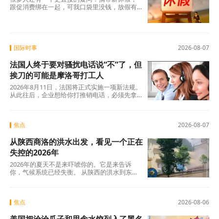
跟促消费绑在一起，可我口袋里没钱，放假有
什么用？这个直觉不是没道理。2026年上半
年，全国居民人均可支配收入实际增长4.2%，
确实在涨，但涨得不算快。一个人每月还完房
贷、交完孩子学费，剩下的钱得精打细算，你
让他休五天假出去旅游，他宁可在家躺着。
国际时事
2026-08-07
法国人终于要对骚扰电话说“不”了，但
挨刀的可能是摩洛哥打工人
2026年8月11日，法国将正式实施一项新法规。
从此往后，企业想给你打推销电话，必须先拿
到你的明确同意。这个看似简单的规则变动，
背后是法国人数十年来积攒的怨气。大约四分
之三的法国人每周至少接到一个营销电话，消
焦点
2026-08-07
费者协会UFC-Que Choisir的调查更扎心：97%
的法国人对推销电话感到“厌烦”，超过三分之一
从陕西商洛的洪水出发，看见一个正在
的人说每天都会在手机上接到此类电话。可以
说，全法国几乎找不到一个没被骚扰电话烦过
失控的2026年
的人。
2026年的夏天不是来吓唬你的。它是来告诉
你，气候系统已经失衡。 从陕西的洪水到东北
的蒸笼夜，从沙漠融冰到韩国42℃，这些不是
孤立的新闻碎片，这是一张完整的地球体检报
告单。
焦点
2026-08-06