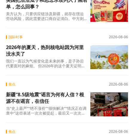
美国把洽洽瓜子和思念水饺列入了黑名
单，怎么回事？
美方认为，只要供应链涉及新疆，就存在强迫
劳动风险，因此需要进口商自证清白。中方则
认为，强迫劳动的指控毫无事实依据，UFLPA
本质上是单边制裁和经济胁迫工具。
国际时事
2026-08-06
2026年的夏天，热到核电站因为河里
没水关了
我们一直以为气候变化是未来的事，是子孙后
代要面对的麻烦。 但2026年的这个夏天证明：
未来已经来了。在意大利，一个木匠死在屋顶
上。在匈牙利，一条大河干到见底。在西班
牙，32万人跑在火前面。在韩国，一个年轻人
焦点
2026-08-06
说室外没法待了。
新疆“8.5级地震”谣言为何有人信？根
源不在谣言，在信任
当“史上最严”“绝不涨价”“很快解决”“情况正在调
查中”这些表述一次次被提起，最后又一次次悄
无声息地烂尾时，公众心里那杆秤，早就歪
了。
焦点
2026-08-06