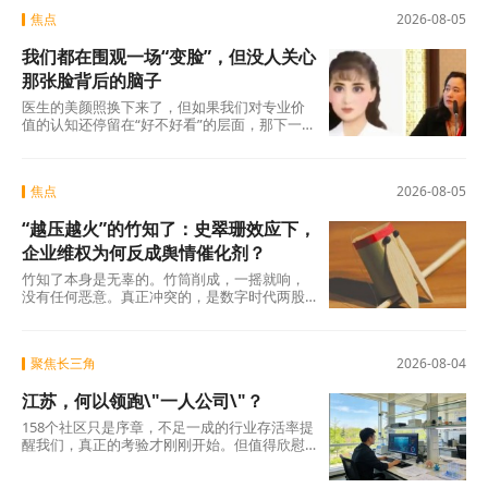
焦点
2026-08-05
我们都在围观一场“变脸”，但没人关心
那张脸背后的脑子
医生的美颜照换下来了，但如果我们对专业价
值的认知还停留在“好不好看”的层面，那下一
场“变脸闹剧”随时会在另一个科室、另一个行
焦点
2026-08-05
“越压越火”的竹知了：史翠珊效应下，
企业维权为何反成舆情催化剂？
竹知了本身是无辜的。竹筒削成，一摇就响，
没有任何恶意。真正冲突的，是数字时代两股
强大的浪潮：一边是法律赋予的名誉权、肖像
权保护，另
聚焦长三角
2026-08-04
江苏，何以领跑\"一人公司\"？
158个社区只是序章，不足一成的行业存活率提
醒我们，真正的考验才刚刚开始。但值得欣慰
的是，当许多地方还在观望时，江苏已经完成
了从“0