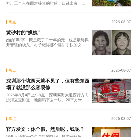
方。三个人在面对核查的时候，口径出奇一
致，仿佛只要说出这两个字，一切就顺理成章
了：不是我贪，是历来如此；不是我坏，是大
家都这么干。但仔细想想，什么是“惯例”？未经
焦点
2026-08-07
议事程序、没有政策依据，仅凭几个人私下商
议定下的“土规矩”，根本算不上合法惯例，只是
黄砂村的“媒姨”
自欺欺人的“潜规则”。三人分工明确——每人负
责两根水管，各自收费、各自截留、余款入账
她的“媒”字，既是藏了二十年的壳，也是最终揭
——分明是精心设计的利益勾兑，哪里有什
开罪证的线头。村子记得那个嘴甜手快的女
么“历来如此”的“惯例”?
人。那些孩子记得吗?有的记得，有的不记得。
但那些找了孩子二十年的父母，每一个都记得
清清楚楚——他们记得那个名字，记得那张
脸，更记得那个“媒”字底下，被偷走的一整个童
年。
焦点
2026-08-07
深圳那个坑两天就不见了，但有些东西
塌了就没那么容易修
2026年8月4日上午9点，深圳滨海大道西行方向
沙河立交附近，地面塌下去一块。20平方米，
没人伤亡，没有车辆翻覆。真正值得追问的不
是“为什么有谣言”，而是“为什么辟谣越来越像
是白费力气”。
焦点
2026-08-07
官方发文：休个假。然后呢，钱呢？
很多人还有一个更直接的疑问：搞带薪休假，