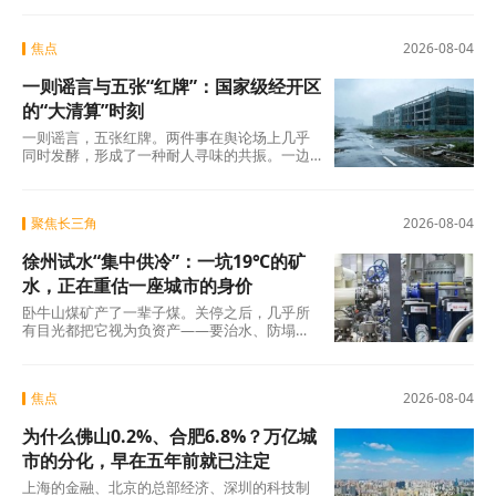
焦点
2026-08-04
一则谣言与五张“红牌”：国家级经开区
的“大清算”时刻
一则谣言，五张红牌。两件事在舆论场上几乎
同时发酵，形成了一种耐人寻味的共振。一边
是旧模式在新规则下的欲望投射与焦虑，另一
边是国
聚焦长三角
2026-08-04
徐州试水“集中供冷”：一坑19℃的矿
水，正在重估一座城市的身价
卧牛山煤矿产了一辈子煤。关停之后，几乎所
有目光都把它视为负资产——要治水、防塌
陷、年年投入生态修复。十几年过去，那坑
19℃的积
焦点
2026-08-04
为什么佛山0.2%、合肥6.8%？万亿城
市的分化，早在五年前就已注定
上海的金融、北京的总部经济、深圳的科技制