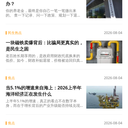
办？
你的养老金，最终是你自己一笔一笔缴出来
的。 查一下记录、问一下政策、规划一下退休
地，纸质凭证该留的留好——这些事花不了多
少时
民生热点
2026-08-04
一块磁铁卖爆背后：比骗局更真实的，
是民生之困
老百姓长期享用的，是政府用财政托底换来的
低价。如今，财政补贴退坡，价格被迫回归真
实成本。
焦点
2026-08-04
当5.1%的增速来自海上：2026上半年
海洋经济正在发生什么
上半年5.1%的增速，真正的看点不在数字本
身，而在于增长背后的产业升级能否持续兑现
——船舶和海工装备的高端化、生物医药的临
床突破
焦点
2026-08-04