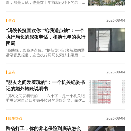
造，那是天赋，也是数十年前就已种下的果，
不在此列。真正值得审视的，是过去五年间那
些主动或
焦点
2026-08-04
“冯院长挺喜欢你”“给我送点钱”：一个
执行局长的深夜电话，和她七年的执行
困局
“我缺钱，给我送点钱。”据新黄河记者获取的通
话录音及报道，这位执行局局长索贿未果后，
转而夸武丽娜“长得漂亮”，随即说出了一句让她
焦点
2026-08-04
“朋友之间发着玩的”：一个机关纪委书
记的婚外转账说明书
“朋友之间发着玩的”——六个字，是一个机关纪
委书记对自己四年婚外转账的最终定义。而这
份“说明书”，正在被法律、纪律和公众舆论
民生热点
2026-08-04
跨省打工，你的养老保险到底该怎么