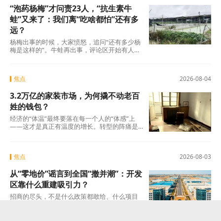
“泡药杨梅”才问责23人，“抗生素牛
蛙”又来了：我们离“吃啥都怕”还有多
远？
杨梅出事的时候，大家愤怒，追问“还有多少杨
梅是这样的”。牛蛙再出事，评论区开始有人
说：“又来了，这次是什么?”这种从愤怒到麻木
的转
焦点
2026-08-04
3.2万亿的家装市场，为何撬不动老百
姓的钱包？
经济的“体温”最终要落在每一个人的“体感”上
——这才是真正有温度的增长。转型的阵痛是
真实的，但如果因为阵痛就否定未来的可能
焦点
2026-08-03
从“零地价”谣言到全国“撤并潮”：开发
区靠什么重建吸引力？
招商的尽头，不是什么政策都敢给、什么项目
都敢接的蛮力，而是“不可替代”这四个字。当一
个开发区成为产业链上谁也绕不开的那个节点