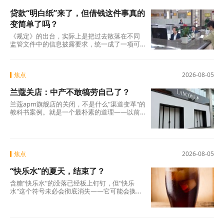
贷款“明白纸”来了，但借钱这件事真的
变简单了吗？
《规定》的出台，实际上是把过去散落在不同
监管文件中的信息披露要求，统一成了一项可
操作的硬制度。它覆盖范围极广，不仅适用于
商业银行、消费金融公司、汽车金融公司、信
托公司、小贷公司等各类放贷机构，也将营销
焦点
2026-08-05
获客、担保增信等领域的第三方合作机构统一
纳入。核心要求只有一条：所有放贷机构，必
兰蔻关店：中产不敢犒劳自己了？
须在你借钱之前，把全部费用列在一张表上，
算清年化综合成本，让你签字确认。 这张表，
兰蔻apm旗舰店的关闭，不是什么"渠道变革"的
业内称之为贷款“明白纸”。
教科书案例。就是一个最朴素的道理——以前
买得起、愿意买的那批人，现在不敢买了。
焦点
2026-08-05
“快乐水”的夏天，结束了？
含糖"快乐水"的没落已经板上钉钉，但"快乐
水"这个符号未必会彻底消失——它可能会换一
副面孔，换一种配方，换一个讲故事的方式，
重新出现