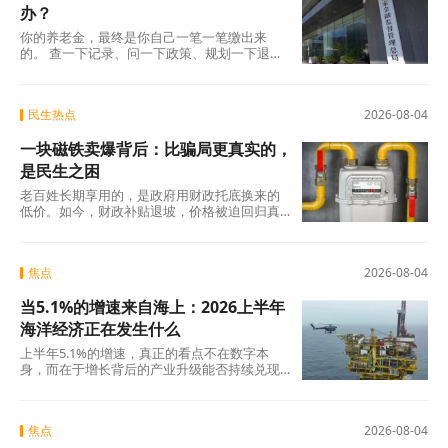
办？
你的养老金，最终是你自己一笔一笔缴出来
的。 查一下记录、问一下政策、规划一下退休
地，纸质凭证该留的留好——这些事花不了多
少时
民生热点
2026-08-04
一块磁铁卖爆背后：比骗局更真实的，
是民生之困
老百姓长期享用的，是政府用财政托底换来的
低价。如今，财政补贴退坡，价格被迫回归真
实成本。
焦点
2026-08-04
当5.1%的增速来自海上：2026上半年
海洋经济正在发生什么
上半年5.1%的增速，真正的看点不在数字本
身，而在于增长背后的产业升级能否持续兑现
——船舶和海工装备的高端化、生物医药的临
床突破
焦点
2026-08-04