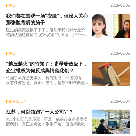
焦点
2026-08-05
我们都在围观一场“变脸”，但没人关心
那张脸背后的脑子
医生的美颜照换下来了，但如果我们对专业价
值的认知还停留在“好不好看”的层面，那下一
场“变脸闹剧”随时会在另一个科室、另一个行
焦点
2026-08-05
“越压越火”的竹知了：史翠珊效应下，
企业维权为何反成舆情催化剂？
竹知了本身是无辜的。竹筒削成，一摇就响，
没有任何恶意。真正冲突的，是数字时代两股
强大的浪潮：一边是法律赋予的名誉权、肖像
权保护，另
聚焦长三角
2026-08-04
江苏，何以领跑\"一人公司\"？
158个社区只是序章，不足一成的行业存活率提
醒我们，真正的考验才刚刚开始。但值得欣慰
的是，当许多地方还在观望时，江苏已经完成
了从“0