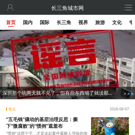

长三角城市网
首页
国内
国际
长三角
视界
旅游
文化
专
深圳那个坑两天就不见了，但有些东西塌了就没那么容易修
焦点
2026-08-07
“五毛钱”撬动的基层治理反思：撕
下“微腐败”的“惯例”遮羞布
“惯例”这两个字，才是这起案件最耐人寻味的地