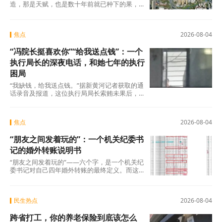
造，那是天赋，也是数十年前就已种下的果，
不在此列。真正值得审视的，是过去五年间那
些主动或
焦点
2026-08-04
“冯院长挺喜欢你”“给我送点钱”：一个
执行局长的深夜电话，和她七年的执行
困局
“我缺钱，给我送点钱。”据新黄河记者获取的通
话录音及报道，这位执行局局长索贿未果后，
转而夸武丽娜“长得漂亮”，随即说出了一句让她
焦点
2026-08-04
“朋友之间发着玩的”：一个机关纪委书
记的婚外转账说明书
“朋友之间发着玩的”——六个字，是一个机关纪
委书记对自己四年婚外转账的最终定义。而这
份“说明书”，正在被法律、纪律和公众舆论
民生热点
2026-08-04
跨省打工，你的养老保险到底该怎么