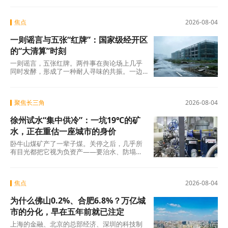
焦点
2026-08-04
一则谣言与五张“红牌”：国家级经开区
的“大清算”时刻
一则谣言，五张红牌。两件事在舆论场上几乎
同时发酵，形成了一种耐人寻味的共振。一边
是旧模式在新规则下的欲望投射与焦虑，另一
边是国
聚焦长三角
2026-08-04
徐州试水“集中供冷”：一坑19℃的矿
水，正在重估一座城市的身价
卧牛山煤矿产了一辈子煤。关停之后，几乎所
有目光都把它视为负资产——要治水、防塌
陷、年年投入生态修复。十几年过去，那坑
19℃的积
焦点
2026-08-04
为什么佛山0.2%、合肥6.8%？万亿城
市的分化，早在五年前就已注定
上海的金融、北京的总部经济、深圳的科技制