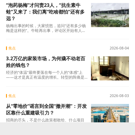
“泡药杨梅”才问责23人，“抗生素牛
蛙”又来了：我们离“吃啥都怕”还有多
远？
杨梅出事的时候，大家愤怒，追问“还有多少杨
梅是这样的”。牛蛙再出事，评论区开始有人
说：“又来了，这次是什么?”这种从愤怒到麻木
的转
焦点
2026-08-04
3.2万亿的家装市场，为何撬不动老百
姓的钱包？
经济的“体温”最终要落在每一个人的“体感”上
——这才是真正有温度的增长。转型的阵痛是
真实的，但如果因为阵痛就否定未来的可能
焦点
2026-08-03
从“零地价”谣言到全国“撤并潮”：开发
区靠什么重建吸引力？
招商的尽头，不是什么政策都敢给、什么项目
都敢接的蛮力，而是“不可替代”这四个字。当一
个开发区成为产业链上谁也绕不开的那个节点