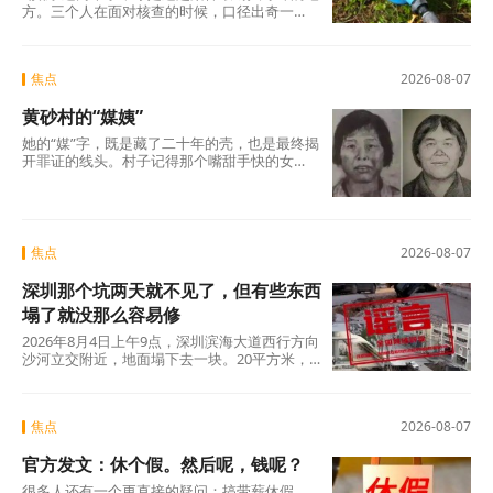
方。三个人在面对核查的时候，口径出奇一
致，仿佛只要说出这两个字，一切就顺理成章
了：不是我贪，是历来如此；不是我坏，是大
家都这么干。但仔细想想，什么是“惯例”？未经
焦点
2026-08-07
议事程序、没有政策依据，仅凭几个人私下商
议定下的“土规矩”，根本算不上合法惯例，只是
黄砂村的“媒姨”
自欺欺人的“潜规则”。三人分工明确——每人负
责两根水管，各自收费、各自截留、余款入账
她的“媒”字，既是藏了二十年的壳，也是最终揭
——分明是精心设计的利益勾兑，哪里有什
开罪证的线头。村子记得那个嘴甜手快的女
么“历来如此”的“惯例”?
人。那些孩子记得吗?有的记得，有的不记得。
但那些找了孩子二十年的父母，每一个都记得
清清楚楚——他们记得那个名字，记得那张
脸，更记得那个“媒”字底下，被偷走的一整个童
年。
焦点
2026-08-07
深圳那个坑两天就不见了，但有些东西
塌了就没那么容易修
2026年8月4日上午9点，深圳滨海大道西行方向
沙河立交附近，地面塌下去一块。20平方米，
没人伤亡，没有车辆翻覆。真正值得追问的不
是“为什么有谣言”，而是“为什么辟谣越来越像
是白费力气”。
焦点
2026-08-07
官方发文：休个假。然后呢，钱呢？
很多人还有一个更直接的疑问：搞带薪休假，