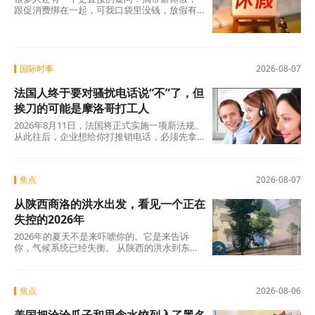
跟促消费绑在一起，可我口袋里没钱，放假有
什么用？这个直觉不是没道理。2026年上半
年，全国居民人均可支配收入实际增长4.2%，
确实在涨，但涨得不算快。一个人每月还完房
贷、交完孩子学费，剩下的钱得精打细算，你
让他休五天假出去旅游，他宁可在家躺着。
国际时事
2026-08-07
法国人终于要对骚扰电话说“不”了，但
挨刀的可能是摩洛哥打工人
2026年8月11日，法国将正式实施一项新法规。
从此往后，企业想给你打推销电话，必须先拿
到你的明确同意。这个看似简单的规则变动，
背后是法国人数十年来积攒的怨气。大约四分
之三的法国人每周至少接到一个营销电话，消
焦点
2026-08-07
费者协会UFC-Que Choisir的调查更扎心：97%
的法国人对推销电话感到“厌烦”，超过三分之一
从陕西商洛的洪水出发，看见一个正在
的人说每天都会在手机上接到此类电话。可以
说，全法国几乎找不到一个没被骚扰电话烦过
失控的2026年
的人。
2026年的夏天不是来吓唬你的。它是来告诉
你，气候系统已经失衡。 从陕西的洪水到东北
的蒸笼夜，从沙漠融冰到韩国42℃，这些不是
孤立的新闻碎片，这是一张完整的地球体检报
告单。
焦点
2026-08-06