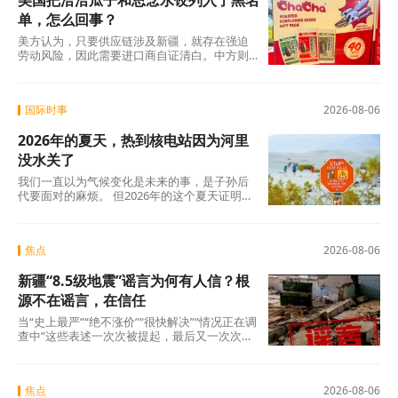
美国把洽洽瓜子和思念水饺列入了黑名
单，怎么回事？
美方认为，只要供应链涉及新疆，就存在强迫
劳动风险，因此需要进口商自证清白。中方则
认为，强迫劳动的指控毫无事实依据，UFLPA
本质上是单边制裁和经济胁迫工具。
国际时事
2026-08-06
2026年的夏天，热到核电站因为河里
没水关了
我们一直以为气候变化是未来的事，是子孙后
代要面对的麻烦。 但2026年的这个夏天证明：
未来已经来了。在意大利，一个木匠死在屋顶
上。在匈牙利，一条大河干到见底。在西班
牙，32万人跑在火前面。在韩国，一个年轻人
焦点
2026-08-06
说室外没法待了。
新疆“8.5级地震”谣言为何有人信？根
源不在谣言，在信任
当“史上最严”“绝不涨价”“很快解决”“情况正在调
查中”这些表述一次次被提起，最后又一次次悄
无声息地烂尾时，公众心里那杆秤，早就歪
了。
焦点
2026-08-06