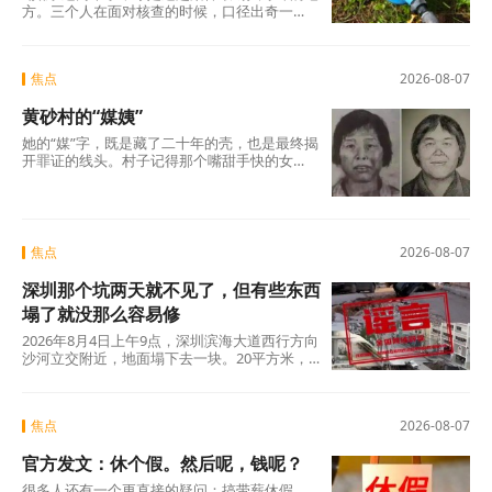
方。三个人在面对核查的时候，口径出奇一
致，仿佛只要说出这两个字，一切就顺理成章
了：不是我贪，是历来如此；不是我坏，是大
家都这么干。但仔细想想，什么是“惯例”？未经
焦点
2026-08-07
议事程序、没有政策依据，仅凭几个人私下商
议定下的“土规矩”，根本算不上合法惯例，只是
黄砂村的“媒姨”
自欺欺人的“潜规则”。三人分工明确——每人负
责两根水管，各自收费、各自截留、余款入账
她的“媒”字，既是藏了二十年的壳，也是最终揭
——分明是精心设计的利益勾兑，哪里有什
开罪证的线头。村子记得那个嘴甜手快的女
么“历来如此”的“惯例”?
人。那些孩子记得吗?有的记得，有的不记得。
但那些找了孩子二十年的父母，每一个都记得
清清楚楚——他们记得那个名字，记得那张
脸，更记得那个“媒”字底下，被偷走的一整个童
年。
焦点
2026-08-07
深圳那个坑两天就不见了，但有些东西
塌了就没那么容易修
2026年8月4日上午9点，深圳滨海大道西行方向
沙河立交附近，地面塌下去一块。20平方米，
没人伤亡，没有车辆翻覆。真正值得追问的不
是“为什么有谣言”，而是“为什么辟谣越来越像
是白费力气”。
焦点
2026-08-07
官方发文：休个假。然后呢，钱呢？
很多人还有一个更直接的疑问：搞带薪休假，