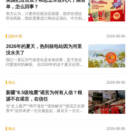
美国把洽洽瓜子和思念水饺列入了黑名
单，怎么回事？
美方认为，只要供应链涉及新疆，就存在强迫
劳动风险，因此需要进口商自证清白。中方则
认为，强迫劳动的指控毫无事实依据，UFLPA
本质上是单边制裁和经济胁迫工具。
国际时事
2026-08-06
2026年的夏天，热到核电站因为河里
没水关了
我们一直以为气候变化是未来的事，是子孙后
代要面对的麻烦。 但2026年的这个夏天证明：
未来已经来了。在意大利，一个木匠死在屋顶
上。在匈牙利，一条大河干到见底。在西班
牙，32万人跑在火前面。在韩国，一个年轻人
焦点
2026-08-06
说室外没法待了。
新疆“8.5级地震”谣言为何有人信？根
源不在谣言，在信任
当“史上最严”“绝不涨价”“很快解决”“情况正在调
查中”这些表述一次次被提起，最后又一次次悄
无声息地烂尾时，公众心里那杆秤，早就歪
了。
焦点
2026-08-06