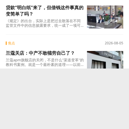
贷款“明白纸”来了，但借钱这件事真的
变简单了吗？
《规定》的出台，实际上是把过去散落在不同
监管文件中的信息披露要求，统一成了一项可
操作的硬制度。它覆盖范围极广，不仅适用于
商业银行、消费金融公司、汽车金融公司、信
托公司、小贷公司等各类放贷机构，也将营销
焦点
2026-08-05
获客、担保增信等领域的第三方合作机构统一
纳入。核心要求只有一条：所有放贷机构，必
兰蔻关店：中产不敢犒劳自己了？
须在你借钱之前，把全部费用列在一张表上，
算清年化综合成本，让你签字确认。 这张表，
兰蔻apm旗舰店的关闭，不是什么"渠道变革"的
业内称之为贷款“明白纸”。
教科书案例。就是一个最朴素的道理——以前
买得起、愿意买的那批人，现在不敢买了。
焦点
2026-08-05
“快乐水”的夏天，结束了？
含糖"快乐水"的没落已经板上钉钉，但"快乐
水"这个符号未必会彻底消失——它可能会换一
副面孔，换一种配方，换一个讲故事的方式，
重新出现