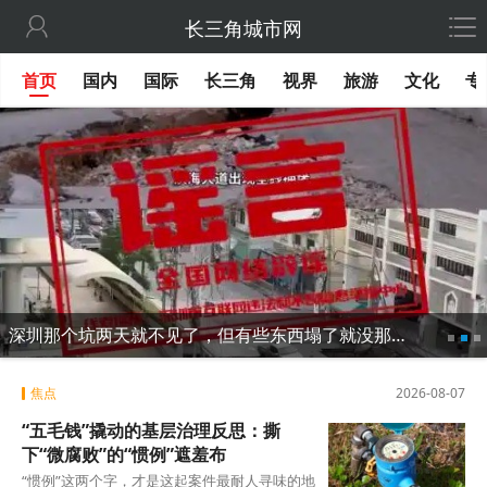

长三角城市网
首页
国内
国际
长三角
视界
旅游
文化
专
深圳那个坑两天就不见了，但有些东西塌了就没那么容易修
焦点
2026-08-07
“五毛钱”撬动的基层治理反思：撕
下“微腐败”的“惯例”遮羞布
“惯例”这两个字，才是这起案件最耐人寻味的地