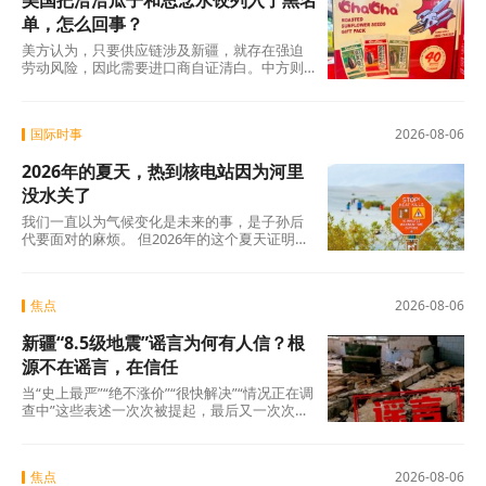
美国把洽洽瓜子和思念水饺列入了黑名
单，怎么回事？
美方认为，只要供应链涉及新疆，就存在强迫
劳动风险，因此需要进口商自证清白。中方则
认为，强迫劳动的指控毫无事实依据，UFLPA
本质上是单边制裁和经济胁迫工具。
国际时事
2026-08-06
2026年的夏天，热到核电站因为河里
没水关了
我们一直以为气候变化是未来的事，是子孙后
代要面对的麻烦。 但2026年的这个夏天证明：
未来已经来了。在意大利，一个木匠死在屋顶
上。在匈牙利，一条大河干到见底。在西班
牙，32万人跑在火前面。在韩国，一个年轻人
焦点
2026-08-06
说室外没法待了。
新疆“8.5级地震”谣言为何有人信？根
源不在谣言，在信任
当“史上最严”“绝不涨价”“很快解决”“情况正在调
查中”这些表述一次次被提起，最后又一次次悄
无声息地烂尾时，公众心里那杆秤，早就歪
了。
焦点
2026-08-06