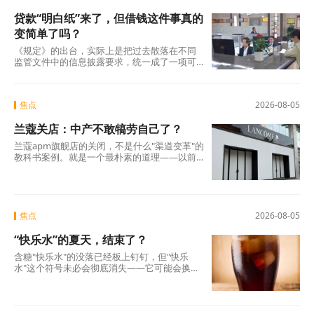
贷款“明白纸”来了，但借钱这件事真的
变简单了吗？
《规定》的出台，实际上是把过去散落在不同
监管文件中的信息披露要求，统一成了一项可
操作的硬制度。它覆盖范围极广，不仅适用于
商业银行、消费金融公司、汽车金融公司、信
托公司、小贷公司等各类放贷机构，也将营销
焦点
2026-08-05
获客、担保增信等领域的第三方合作机构统一
纳入。核心要求只有一条：所有放贷机构，必
兰蔻关店：中产不敢犒劳自己了？
须在你借钱之前，把全部费用列在一张表上，
算清年化综合成本，让你签字确认。 这张表，
兰蔻apm旗舰店的关闭，不是什么"渠道变革"的
业内称之为贷款“明白纸”。
教科书案例。就是一个最朴素的道理——以前
买得起、愿意买的那批人，现在不敢买了。
焦点
2026-08-05
“快乐水”的夏天，结束了？
含糖"快乐水"的没落已经板上钉钉，但"快乐
水"这个符号未必会彻底消失——它可能会换一
副面孔，换一种配方，换一个讲故事的方式，
重新出现