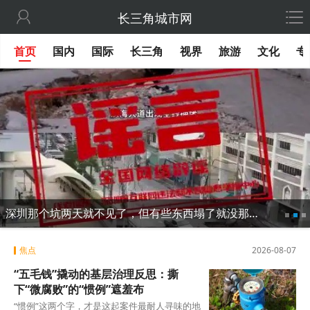

长三角城市网
首页
国内
国际
长三角
视界
旅游
文化
专
深圳那个坑两天就不见了，但有些东西塌了就没那么容易修
焦点
2026-08-07
“五毛钱”撬动的基层治理反思：撕
下“微腐败”的“惯例”遮羞布
“惯例”这两个字，才是这起案件最耐人寻味的地