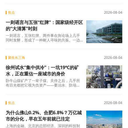
焦点
2026-08-04
一则谣言与五张“红牌”：国家级经开区
的“大清算”时刻
一则谣言，五张红牌。两件事在舆论场上几乎
同时发酵，形成了一种耐人寻味的共振。一边
是旧模式在新规则下的欲望投射与焦虑，另一
边是国
聚焦长三角
2026-08-04
徐州试水“集中供冷”：一坑19℃的矿
水，正在重估一座城市的身价
卧牛山煤矿产了一辈子煤。关停之后，几乎所
有目光都把它视为负资产——要治水、防塌
陷、年年投入生态修复。十几年过去，那坑
19℃的积
焦点
2026-08-04
为什么佛山0.2%、合肥6.8%？万亿城
市的分化，早在五年前就已注定
上海的金融、北京的总部经济、深圳的科技制