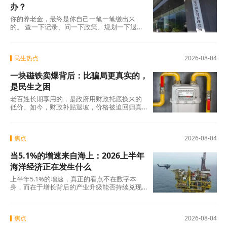
办？
你的养老金，最终是你自己一笔一笔缴出来
的。 查一下记录、问一下政策、规划一下退休
地，纸质凭证该留的留好——这些事花不了多
少时
民生热点
2026-08-04
一块磁铁卖爆背后：比骗局更真实的，
是民生之困
老百姓长期享用的，是政府用财政托底换来的
低价。如今，财政补贴退坡，价格被迫回归真
实成本。
焦点
2026-08-04
当5.1%的增速来自海上：2026上半年
海洋经济正在发生什么
上半年5.1%的增速，真正的看点不在数字本
身，而在于增长背后的产业升级能否持续兑现
——船舶和海工装备的高端化、生物医药的临
床突破
焦点
2026-08-04