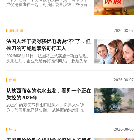
跟促消费绑在一起，可我口袋里没钱，放假有
什么用？这个直觉不是没道理。2026年上半
年，全国居民人均可支配收入实际增长4.2%，
确实在涨，但涨得不算快。一个人每月还完房
贷、交完孩子学费，剩下的钱得精打细算，你
让他休五天假出去旅游，他宁可在家躺着。
国际时事
2026-08-07
法国人终于要对骚扰电话说“不”了，但
挨刀的可能是摩洛哥打工人
2026年8月11日，法国将正式实施一项新法规。
从此往后，企业想给你打推销电话，必须先拿
到你的明确同意。这个看似简单的规则变动，
背后是法国人数十年来积攒的怨气。大约四分
之三的法国人每周至少接到一个营销电话，消
焦点
2026-08-07
费者协会UFC-Que Choisir的调查更扎心：97%
的法国人对推销电话感到“厌烦”，超过三分之一
从陕西商洛的洪水出发，看见一个正在
的人说每天都会在手机上接到此类电话。可以
说，全法国几乎找不到一个没被骚扰电话烦过
失控的2026年
的人。
2026年的夏天不是来吓唬你的。它是来告诉
你，气候系统已经失衡。 从陕西的洪水到东北
的蒸笼夜，从沙漠融冰到韩国42℃，这些不是
孤立的新闻碎片，这是一张完整的地球体检报
告单。
焦点
2026-08-06