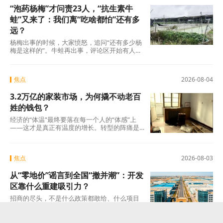
“泡药杨梅”才问责23人，“抗生素牛
蛙”又来了：我们离“吃啥都怕”还有多
远？
杨梅出事的时候，大家愤怒，追问“还有多少杨
梅是这样的”。牛蛙再出事，评论区开始有人
说：“又来了，这次是什么?”这种从愤怒到麻木
的转
焦点
2026-08-04
3.2万亿的家装市场，为何撬不动老百
姓的钱包？
经济的“体温”最终要落在每一个人的“体感”上
——这才是真正有温度的增长。转型的阵痛是
真实的，但如果因为阵痛就否定未来的可能
焦点
2026-08-03
从“零地价”谣言到全国“撤并潮”：开发
区靠什么重建吸引力？
招商的尽头，不是什么政策都敢给、什么项目
都敢接的蛮力，而是“不可替代”这四个字。当一
个开发区成为产业链上谁也绕不开的那个节点