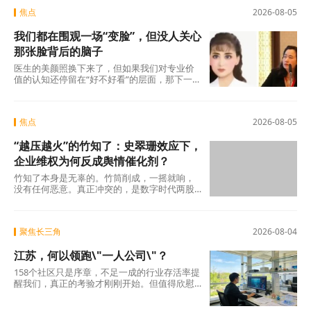
焦点
2026-08-05
我们都在围观一场“变脸”，但没人关心
那张脸背后的脑子
医生的美颜照换下来了，但如果我们对专业价
值的认知还停留在“好不好看”的层面，那下一
场“变脸闹剧”随时会在另一个科室、另一个行
焦点
2026-08-05
“越压越火”的竹知了：史翠珊效应下，
企业维权为何反成舆情催化剂？
竹知了本身是无辜的。竹筒削成，一摇就响，
没有任何恶意。真正冲突的，是数字时代两股
强大的浪潮：一边是法律赋予的名誉权、肖像
权保护，另
聚焦长三角
2026-08-04
江苏，何以领跑\"一人公司\"？
158个社区只是序章，不足一成的行业存活率提
醒我们，真正的考验才刚刚开始。但值得欣慰
的是，当许多地方还在观望时，江苏已经完成
了从“0