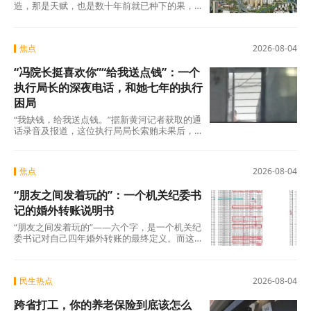
造，那是天赋，也是数十年前就已种下的果，
不在此列。真正值得审视的，是过去五年间那
些主动或
焦点
2026-08-04
“冯院长挺喜欢你”“给我送点钱”：一个
执行局长的深夜电话，和她七年的执行
困局
“我缺钱，给我送点钱。”据新黄河记者获取的通
话录音及报道，这位执行局局长索贿未果后，
转而夸武丽娜“长得漂亮”，随即说出了一句让她
焦点
2026-08-04
“朋友之间发着玩的”：一个机关纪委书
记的婚外转账说明书
“朋友之间发着玩的”——六个字，是一个机关纪
委书记对自己四年婚外转账的最终定义。而这
份“说明书”，正在被法律、纪律和公众舆论
民生热点
2026-08-04
跨省打工，你的养老保险到底该怎么