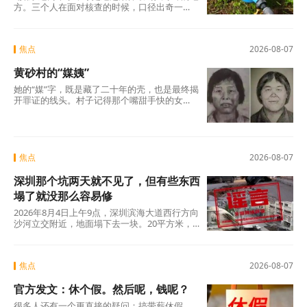
方。三个人在面对核查的时候，口径出奇一
致，仿佛只要说出这两个字，一切就顺理成章
了：不是我贪，是历来如此；不是我坏，是大
家都这么干。但仔细想想，什么是“惯例”？未经
焦点
2026-08-07
议事程序、没有政策依据，仅凭几个人私下商
议定下的“土规矩”，根本算不上合法惯例，只是
黄砂村的“媒姨”
自欺欺人的“潜规则”。三人分工明确——每人负
责两根水管，各自收费、各自截留、余款入账
她的“媒”字，既是藏了二十年的壳，也是最终揭
——分明是精心设计的利益勾兑，哪里有什
开罪证的线头。村子记得那个嘴甜手快的女
么“历来如此”的“惯例”?
人。那些孩子记得吗?有的记得，有的不记得。
但那些找了孩子二十年的父母，每一个都记得
清清楚楚——他们记得那个名字，记得那张
脸，更记得那个“媒”字底下，被偷走的一整个童
年。
焦点
2026-08-07
深圳那个坑两天就不见了，但有些东西
塌了就没那么容易修
2026年8月4日上午9点，深圳滨海大道西行方向
沙河立交附近，地面塌下去一块。20平方米，
没人伤亡，没有车辆翻覆。真正值得追问的不
是“为什么有谣言”，而是“为什么辟谣越来越像
是白费力气”。
焦点
2026-08-07
官方发文：休个假。然后呢，钱呢？
很多人还有一个更直接的疑问：搞带薪休假，