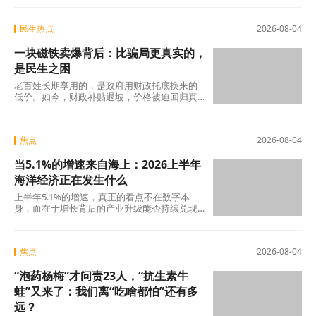
少时
民生热点
2026-08-04
一块磁铁卖爆背后：比骗局更真实的，
是民生之困
老百姓长期享用的，是政府用财政托底换来的
低价。如今，财政补贴退坡，价格被迫回归真
实成本。
焦点
2026-08-04
当5.1%的增速来自海上：2026上半年
海洋经济正在发生什么
上半年5.1%的增速，真正的看点不在数字本
身，而在于增长背后的产业升级能否持续兑现
——船舶和海工装备的高端化、生物医药的临
床突破
焦点
2026-08-04
“泡药杨梅”才问责23人，“抗生素牛
蛙”又来了：我们离“吃啥都怕”还有多
远？