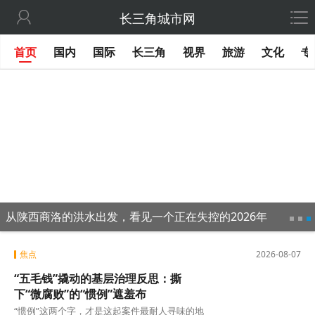

长三角城市网
首页
国内
国际
长三角
视界
旅游
文化
专
从陕西商洛的洪水出发，看见一个正在失控的2026年
焦点
2026-08-07
“五毛钱”撬动的基层治理反思：撕
下“微腐败”的“惯例”遮羞布
“惯例”这两个字，才是这起案件最耐人寻味的地