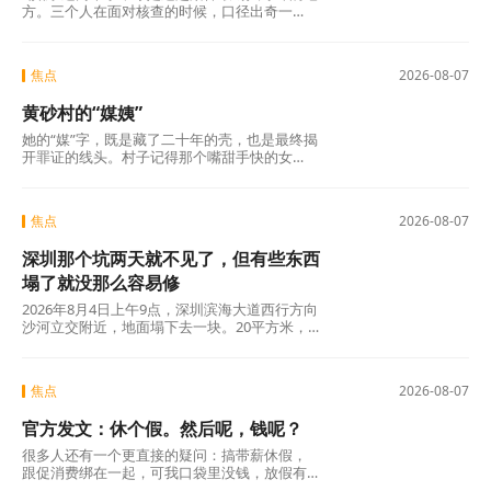
方。三个人在面对核查的时候，口径出奇一
致，仿佛只要说出这两个字，一切就顺理成章
了：不是我贪，是历来如此；不是我坏，是大
家都这么干。但仔细想想，什么是“惯例”？未经
焦点
2026-08-07
议事程序、没有政策依据，仅凭几个人私下商
议定下的“土规矩”，根本算不上合法惯例，只是
黄砂村的“媒姨”
自欺欺人的“潜规则”。三人分工明确——每人负
责两根水管，各自收费、各自截留、余款入账
她的“媒”字，既是藏了二十年的壳，也是最终揭
——分明是精心设计的利益勾兑，哪里有什
开罪证的线头。村子记得那个嘴甜手快的女
么“历来如此”的“惯例”?
人。那些孩子记得吗?有的记得，有的不记得。
但那些找了孩子二十年的父母，每一个都记得
清清楚楚——他们记得那个名字，记得那张
焦点
2026-08-07
脸，更记得那个“媒”字底下，被偷走的一整个童
年。
深圳那个坑两天就不见了，但有些东西
塌了就没那么容易修
2026年8月4日上午9点，深圳滨海大道西行方向
沙河立交附近，地面塌下去一块。20平方米，
没人伤亡，没有车辆翻覆。真正值得追问的不
是“为什么有谣言”，而是“为什么辟谣越来越像
是白费力气”。
焦点
2026-08-07
官方发文：休个假。然后呢，钱呢？
很多人还有一个更直接的疑问：搞带薪休假，
跟促消费绑在一起，可我口袋里没钱，放假有
什么用？这个直觉不是没道理。2026年上半