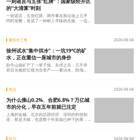
一则谣言与五张“红牌”：国家级经开区
的“大清算”时刻
一则谣言，五张红牌。两件事在舆论场上几乎
同时发酵，形成了一种耐人寻味的共振。一边
是旧模式在新规则下的欲望投射与焦虑，另一
边是国
聚焦长三角
2026-08-04
徐州试水“集中供冷”：一坑19℃的矿
水，正在重估一座城市的身价
卧牛山煤矿产了一辈子煤。关停之后，几乎所
有目光都把它视为负资产——要治水、防塌
陷、年年投入生态修复。十几年过去，那坑
19℃的积
焦点
2026-08-04
为什么佛山0.2%、合肥6.8%？万亿城
市的分化，早在五年前就已注定
上海的金融、北京的总部经济、深圳的科技制
造，那是天赋，也是数十年前就已种下的果，
不在此列。真正值得审视的，是过去五年间那
些主动或
焦点
2026-08-04