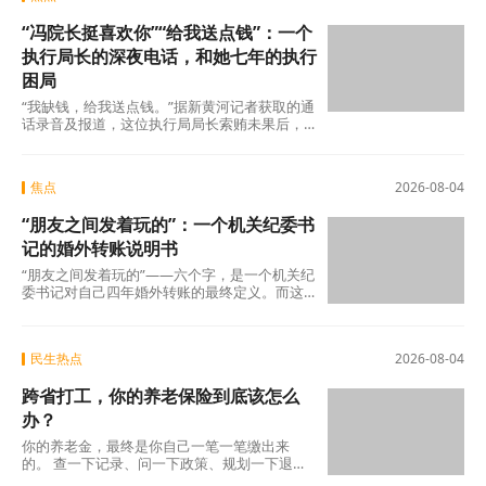
“冯院长挺喜欢你”“给我送点钱”：一个
执行局长的深夜电话，和她七年的执行
困局
“我缺钱，给我送点钱。”据新黄河记者获取的通
话录音及报道，这位执行局局长索贿未果后，
转而夸武丽娜“长得漂亮”，随即说出了一句让她
焦点
2026-08-04
“朋友之间发着玩的”：一个机关纪委书
记的婚外转账说明书
“朋友之间发着玩的”——六个字，是一个机关纪
委书记对自己四年婚外转账的最终定义。而这
份“说明书”，正在被法律、纪律和公众舆论
民生热点
2026-08-04
跨省打工，你的养老保险到底该怎么
办？
你的养老金，最终是你自己一笔一笔缴出来
的。 查一下记录、问一下政策、规划一下退休
地，纸质凭证该留的留好——这些事花不了多