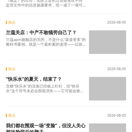
《规定》的出台，实际上是把过去散落在不同
监管文件中的信息披露要求，统一成了一项可
操作的硬制度。它覆盖范围极广，不仅适用于
商业银行、消费金融公司、汽车金融公司、信
托公司、小贷公司等各类放贷机构，也将营销
焦点
2026-08-05
获客、担保增信等领域的第三方合作机构统一
纳入。核心要求只有一条：所有放贷机构，必
兰蔻关店：中产不敢犒劳自己了？
须在你借钱之前，把全部费用列在一张表上，
算清年化综合成本，让你签字确认。 这张表，
兰蔻apm旗舰店的关闭，不是什么"渠道变革"的
业内称之为贷款“明白纸”。
教科书案例。就是一个最朴素的道理——以前
买得起、愿意买的那批人，现在不敢买了。
焦点
2026-08-05
“快乐水”的夏天，结束了？
含糖"快乐水"的没落已经板上钉钉，但"快乐
水"这个符号未必会彻底消失——它可能会换一
副面孔，换一种配方，换一个讲故事的方式，
重新出现
焦点
2026-08-05
我们都在围观一场“变脸”，但没人关心