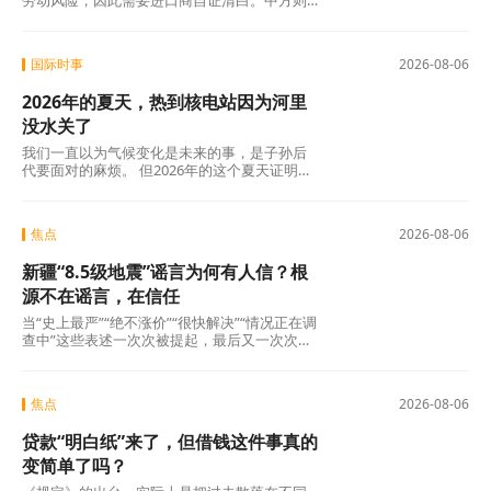
劳动风险，因此需要进口商自证清白。中方则
认为，强迫劳动的指控毫无事实依据，UFLPA
本质上是单边制裁和经济胁迫工具。
国际时事
2026-08-06
2026年的夏天，热到核电站因为河里
没水关了
我们一直以为气候变化是未来的事，是子孙后
代要面对的麻烦。 但2026年的这个夏天证明：
未来已经来了。在意大利，一个木匠死在屋顶
上。在匈牙利，一条大河干到见底。在西班
牙，32万人跑在火前面。在韩国，一个年轻人
焦点
2026-08-06
说室外没法待了。
新疆“8.5级地震”谣言为何有人信？根
源不在谣言，在信任
当“史上最严”“绝不涨价”“很快解决”“情况正在调
查中”这些表述一次次被提起，最后又一次次悄
无声息地烂尾时，公众心里那杆秤，早就歪
了。
焦点
2026-08-06
贷款“明白纸”来了，但借钱这件事真的
变简单了吗？