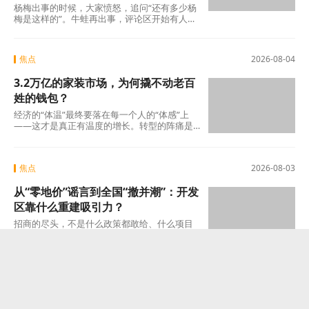
杨梅出事的时候，大家愤怒，追问“还有多少杨
梅是这样的”。牛蛙再出事，评论区开始有人
说：“又来了，这次是什么?”这种从愤怒到麻木
的转
焦点
2026-08-04
3.2万亿的家装市场，为何撬不动老百
姓的钱包？
经济的“体温”最终要落在每一个人的“体感”上
——这才是真正有温度的增长。转型的阵痛是
真实的，但如果因为阵痛就否定未来的可能
焦点
2026-08-03
从“零地价”谣言到全国“撤并潮”：开发
区靠什么重建吸引力？
招商的尽头，不是什么政策都敢给、什么项目
都敢接的蛮力，而是“不可替代”这四个字。当一
个开发区成为产业链上谁也绕不开的那个节点
焦点
2026-08-03
漂流乱象双重曝光：当“要命”的河道遇