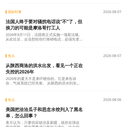
年，全国居民人均可支配收入实际增长4.2%，
确实在涨，但涨得不算快。一个人每月还完房
国际时事
2026-08-07
贷、交完孩子学费，剩下的钱得精打细算，你
让他休五天假出去旅游，他宁可在家躺着。
法国人终于要对骚扰电话说“不”了，但
挨刀的可能是摩洛哥打工人
2026年8月11日，法国将正式实施一项新法规。
从此往后，企业想给你打推销电话，必须先拿
到你的明确同意。这个看似简单的规则变动，
背后是法国人数十年来积攒的怨气。大约四分
之三的法国人每周至少接到一个营销电话，消
焦点
2026-08-07
费者协会UFC-Que Choisir的调查更扎心：97%
的法国人对推销电话感到“厌烦”，超过三分之一
从陕西商洛的洪水出发，看见一个正在
的人说每天都会在手机上接到此类电话。可以
说，全法国几乎找不到一个没被骚扰电话烦过
失控的2026年
的人。
2026年的夏天不是来吓唬你的。它是来告诉
你，气候系统已经失衡。 从陕西的洪水到东北
的蒸笼夜，从沙漠融冰到韩国42℃，这些不是
孤立的新闻碎片，这是一张完整的地球体检报
告单。
焦点
2026-08-06
美国把洽洽瓜子和思念水饺列入了黑名
单，怎么回事？
美方认为，只要供应链涉及新疆，就存在强迫