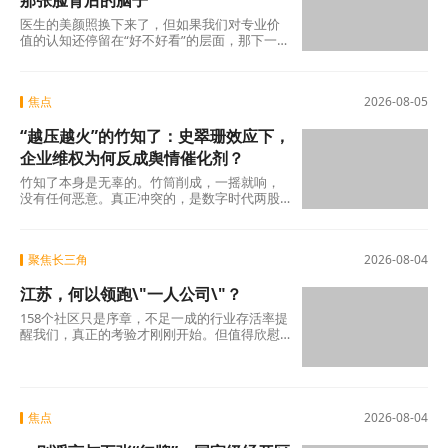
那张脸背后的脑子
医生的美颜照换下来了，但如果我们对专业价
值的认知还停留在“好不好看”的层面，那下一
场“变脸闹剧”随时会在另一个科室、另一个行
焦点
2026-08-05
“越压越火”的竹知了：史翠珊效应下，
企业维权为何反成舆情催化剂？
竹知了本身是无辜的。竹筒削成，一摇就响，
没有任何恶意。真正冲突的，是数字时代两股
强大的浪潮：一边是法律赋予的名誉权、肖像
权保护，另
聚焦长三角
2026-08-04
江苏，何以领跑\"一人公司\"？
158个社区只是序章，不足一成的行业存活率提
醒我们，真正的考验才刚刚开始。但值得欣慰
的是，当许多地方还在观望时，江苏已经完成
了从“0
焦点
2026-08-04