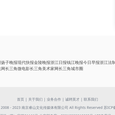
报
扬子晚报
现代快报
金陵晚报
浙江日报
钱江晚报
今日早报
浙江法
息网
长三角微电影
长三角美术家网
长三角城市圈
首页
|
关于我们
|
业务合作
|
诚聘英才
|
联系我们
 © 2008 - 2023 南京睿山文化传媒体有限公司 All Rights Reserved
苏ICP