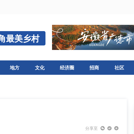
角最美乡村
地方
文化
经济圈
招商
社区
分享至