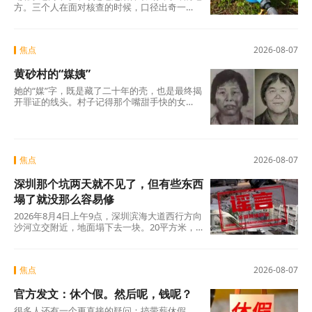
方。三个人在面对核查的时候，口径出奇一
致，仿佛只要说出这两个字，一切就顺理成章
了：不是我贪，是历来如此；不是我坏，是大
家都这么干。但仔细想想，什么是“惯例”？未经
焦点
2026-08-07
议事程序、没有政策依据，仅凭几个人私下商
议定下的“土规矩”，根本算不上合法惯例，只是
黄砂村的“媒姨”
自欺欺人的“潜规则”。三人分工明确——每人负
责两根水管，各自收费、各自截留、余款入账
她的“媒”字，既是藏了二十年的壳，也是最终揭
——分明是精心设计的利益勾兑，哪里有什
开罪证的线头。村子记得那个嘴甜手快的女
么“历来如此”的“惯例”?
人。那些孩子记得吗?有的记得，有的不记得。
但那些找了孩子二十年的父母，每一个都记得
清清楚楚——他们记得那个名字，记得那张
脸，更记得那个“媒”字底下，被偷走的一整个童
年。
焦点
2026-08-07
深圳那个坑两天就不见了，但有些东西
塌了就没那么容易修
2026年8月4日上午9点，深圳滨海大道西行方向
沙河立交附近，地面塌下去一块。20平方米，
没人伤亡，没有车辆翻覆。真正值得追问的不
是“为什么有谣言”，而是“为什么辟谣越来越像
是白费力气”。
焦点
2026-08-07
官方发文：休个假。然后呢，钱呢？
很多人还有一个更直接的疑问：搞带薪休假，