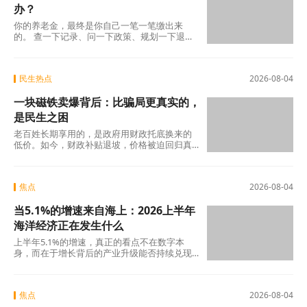
办？
你的养老金，最终是你自己一笔一笔缴出来
的。 查一下记录、问一下政策、规划一下退休
地，纸质凭证该留的留好——这些事花不了多
少时
民生热点
2026-08-04
一块磁铁卖爆背后：比骗局更真实的，
是民生之困
老百姓长期享用的，是政府用财政托底换来的
低价。如今，财政补贴退坡，价格被迫回归真
实成本。
焦点
2026-08-04
当5.1%的增速来自海上：2026上半年
海洋经济正在发生什么
上半年5.1%的增速，真正的看点不在数字本
身，而在于增长背后的产业升级能否持续兑现
——船舶和海工装备的高端化、生物医药的临
床突破
焦点
2026-08-04