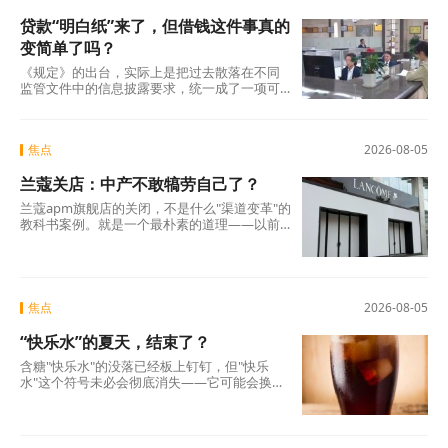
贷款“明白纸”来了，但借钱这件事真的
变简单了吗？
《规定》的出台，实际上是把过去散落在不同
监管文件中的信息披露要求，统一成了一项可
操作的硬制度。它覆盖范围极广，不仅适用于
商业银行、消费金融公司、汽车金融公司、信
托公司、小贷公司等各类放贷机构，也将营销
焦点
2026-08-05
获客、担保增信等领域的第三方合作机构统一
纳入。核心要求只有一条：所有放贷机构，必
兰蔻关店：中产不敢犒劳自己了？
须在你借钱之前，把全部费用列在一张表上，
算清年化综合成本，让你签字确认。 这张表，
兰蔻apm旗舰店的关闭，不是什么"渠道变革"的
业内称之为贷款“明白纸”。
教科书案例。就是一个最朴素的道理——以前
买得起、愿意买的那批人，现在不敢买了。
焦点
2026-08-05
“快乐水”的夏天，结束了？
含糖"快乐水"的没落已经板上钉钉，但"快乐
水"这个符号未必会彻底消失——它可能会换一
副面孔，换一种配方，换一个讲故事的方式，
重新出现