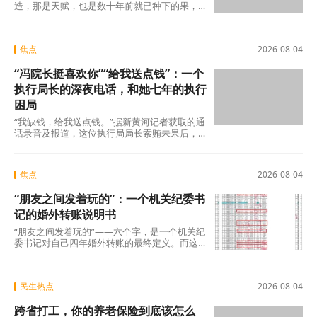
造，那是天赋，也是数十年前就已种下的果，
不在此列。真正值得审视的，是过去五年间那
些主动或
焦点
2026-08-04
“冯院长挺喜欢你”“给我送点钱”：一个
执行局长的深夜电话，和她七年的执行
困局
“我缺钱，给我送点钱。”据新黄河记者获取的通
话录音及报道，这位执行局局长索贿未果后，
转而夸武丽娜“长得漂亮”，随即说出了一句让她
焦点
2026-08-04
“朋友之间发着玩的”：一个机关纪委书
记的婚外转账说明书
“朋友之间发着玩的”——六个字，是一个机关纪
委书记对自己四年婚外转账的最终定义。而这
份“说明书”，正在被法律、纪律和公众舆论
民生热点
2026-08-04
跨省打工，你的养老保险到底该怎么