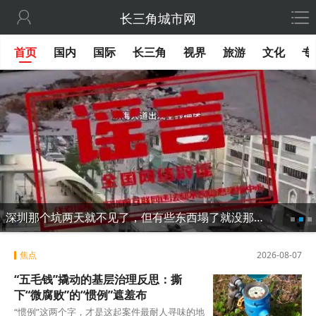

长三角城市网
首页
国内
国际
长三角
视界
旅游
文化
专
深圳那个坑两天就不见了，但有些东西塌了就没那么容易修
焦点
2026-08-07
“五毛钱”撬动的基层治理反思：撕
下“微腐败”的“惯例”遮羞布
“惯例”这两个字，才是这起案件最耐人寻味的地