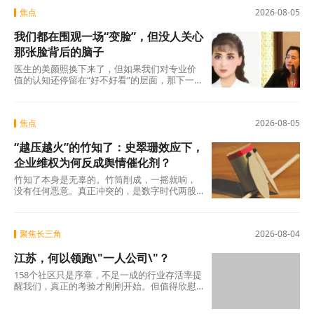
焦点
2026-08-05
我们都在围观一场“变脸”，但没人关心
那张脸背后的脑子
医生的美颜照换下来了，但如果我们对专业价
值的认知还停留在“好不好看”的层面，那下一
场“变脸闹剧”随时会在另一个科室、另一个行
焦点
2026-08-05
“越压越火”的竹知了：史翠珊效应下，
企业维权为何反成舆情催化剂？
竹知了本身是无辜的。竹筒削成，一摇就响，
没有任何恶意。真正冲突的，是数字时代两股
强大的浪潮：一边是法律赋予的名誉权、肖像
权保护，另
聚焦长三角
2026-08-04
江苏，何以领跑\"一人公司\"？
158个社区只是序章，不足一成的行业存活率提
醒我们，真正的考验才刚刚开始。但值得欣慰
的是，当许多地方还在观望时，江苏已经完成
了从“0