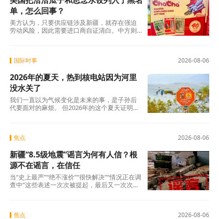
美国把洽洽瓜子和思念水饺列入了黑名
单，怎么回事？
美方认为，只要供应链涉及新疆，就存在强迫
劳动风险，因此需要进口商自证清白。中方则
认为，强迫劳动的指控毫无事实依据，UFLPA
本质上是单边制裁和经济胁迫工具。
国际时事
2026-08-06
2026年的夏天，热到核电站因为河里
没水关了
我们一直以为气候变化是未来的事，是子孙后
代要面对的麻烦。 但2026年的这个夏天证明：
未来已经来了。在意大利，一个木匠死在屋顶
上。在匈牙利，一条大河干到见底。在西班
牙，32万人跑在火前面。在韩国，一个年轻人
焦点
2026-08-06
说室外没法待了。
新疆“8.5级地震”谣言为何有人信？根
源不在谣言，在信任
当“史上最严”“绝不涨价”“很快解决”“情况正在调
查中”这些表述一次次被提起，最后又一次次悄
无声息地烂尾时，公众心里那杆秤，早就歪
了。
焦点
2026-08-06