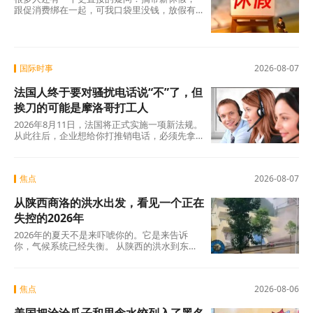
跟促消费绑在一起，可我口袋里没钱，放假有
什么用？这个直觉不是没道理。2026年上半
年，全国居民人均可支配收入实际增长4.2%，
确实在涨，但涨得不算快。一个人每月还完房
贷、交完孩子学费，剩下的钱得精打细算，你
让他休五天假出去旅游，他宁可在家躺着。
国际时事
2026-08-07
法国人终于要对骚扰电话说“不”了，但
挨刀的可能是摩洛哥打工人
2026年8月11日，法国将正式实施一项新法规。
从此往后，企业想给你打推销电话，必须先拿
到你的明确同意。这个看似简单的规则变动，
背后是法国人数十年来积攒的怨气。大约四分
之三的法国人每周至少接到一个营销电话，消
焦点
2026-08-07
费者协会UFC-Que Choisir的调查更扎心：97%
的法国人对推销电话感到“厌烦”，超过三分之一
从陕西商洛的洪水出发，看见一个正在
的人说每天都会在手机上接到此类电话。可以
说，全法国几乎找不到一个没被骚扰电话烦过
失控的2026年
的人。
2026年的夏天不是来吓唬你的。它是来告诉
你，气候系统已经失衡。 从陕西的洪水到东北
的蒸笼夜，从沙漠融冰到韩国42℃，这些不是
孤立的新闻碎片，这是一张完整的地球体检报
告单。
焦点
2026-08-06