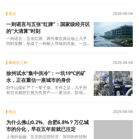
焦点
2026-08-04
一则谣言与五张“红牌”：国家级经开区
的“大清算”时刻
一则谣言，五张红牌。两件事在舆论场上几乎
同时发酵，形成了一种耐人寻味的共振。一边
是旧模式在新规则下的欲望投射与焦虑，另一
边是国
聚焦长三角
2026-08-04
徐州试水“集中供冷”：一坑19℃的矿
水，正在重估一座城市的身价
卧牛山煤矿产了一辈子煤。关停之后，几乎所
有目光都把它视为负资产——要治水、防塌
陷、年年投入生态修复。十几年过去，那坑
19℃的积
焦点
2026-08-04
为什么佛山0.2%、合肥6.8%？万亿城
市的分化，早在五年前就已注定
上海的金融、北京的总部经济、深圳的科技制