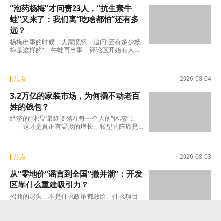
“泡药杨梅”才问责23人，“抗生素牛
蛙”又来了：我们离“吃啥都怕”还有多
远？
杨梅出事的时候，大家愤怒，追问“还有多少杨
梅是这样的”。牛蛙再出事，评论区开始有人
说：“又来了，这次是什么?”这种从愤怒到麻木
的转
焦点
2026-08-04
3.2万亿的家装市场，为何撬不动老百
姓的钱包？
经济的“体温”最终要落在每一个人的“体感”上
——这才是真正有温度的增长。转型的阵痛是
真实的，但如果因为阵痛就否定未来的可能
焦点
2026-08-03
从“零地价”谣言到全国“撤并潮”：开发
区靠什么重建吸引力？
招商的尽头，不是什么政策都敢给、什么项目
都敢接的蛮力，而是“不可替代”这四个字。当一
个开发区成为产业链上谁也绕不开的那个节点