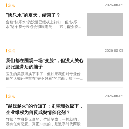
焦点
2026-08-05
“快乐水”的夏天，结束了？
含糖"快乐水"的没落已经板上钉钉，但"快乐
水"这个符号未必会彻底消失——它可能会换一
副面孔，换一种配方，换一个讲故事的方式，
重新出现
焦点
2026-08-05
我们都在围观一场“变脸”，但没人关心
那张脸背后的脑子
医生的美颜照换下来了，但如果我们对专业价
值的认知还停留在“好不好看”的层面，那下一
场“变脸闹剧”随时会在另一个科室、另一个行
焦点
2026-08-05
“越压越火”的竹知了：史翠珊效应下，
企业维权为何反成舆情催化剂？
竹知了本身是无辜的。竹筒削成，一摇就响，
没有任何恶意。真正冲突的，是数字时代两股
强大的浪潮：一边是法律赋予的名誉权、肖像