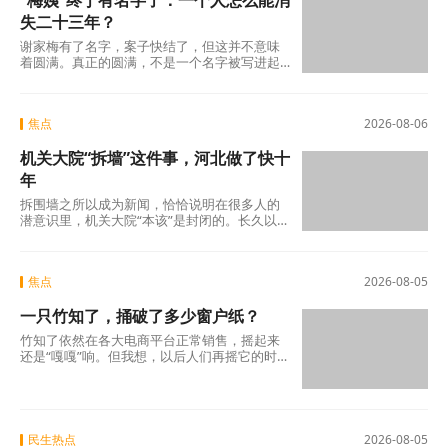
“梅姨”终于有名字了：一个人怎么能消
失二十三年？
谢家梅有了名字，案子快结了，但这并不意味
着圆满。真正的圆满，不是一个名字被写进起
诉书，而是不再有下一个孩子被拐走，不再有
下一个父亲
焦点
2026-08-06
机关大院“拆墙”这件事，河北做了快十
年
拆围墙之所以成为新闻，恰恰说明在很多人的
潜意识里，机关大院“本该”是封闭的。长久以
来，机关大院高墙深锁，门卫把守，闲人免
进。停车位
焦点
2026-08-05
一只竹知了，捅破了多少窗户纸？
竹知了依然在各大电商平台正常销售，摇起来
还是“嘎嘎”响。但我想，以后人们再摇它的时
候，心里或许会多一分掂量。不是害怕被投
诉，而是
民生热点
2026-08-05