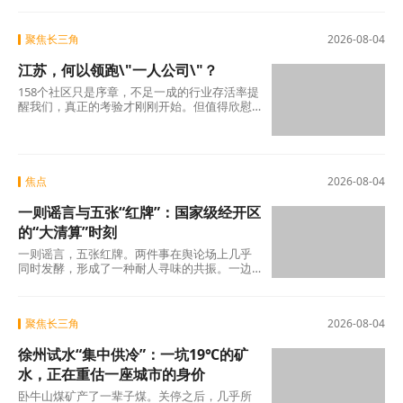
权保护，另
聚焦长三角
2026-08-04
江苏，何以领跑\"一人公司\"？
158个社区只是序章，不足一成的行业存活率提
醒我们，真正的考验才刚刚开始。但值得欣慰
的是，当许多地方还在观望时，江苏已经完成
了从“0
焦点
2026-08-04
一则谣言与五张“红牌”：国家级经开区
的“大清算”时刻
一则谣言，五张红牌。两件事在舆论场上几乎
同时发酵，形成了一种耐人寻味的共振。一边
是旧模式在新规则下的欲望投射与焦虑，另一
边是国
聚焦长三角
2026-08-04
徐州试水“集中供冷”：一坑19℃的矿
水，正在重估一座城市的身价
卧牛山煤矿产了一辈子煤。关停之后，几乎所