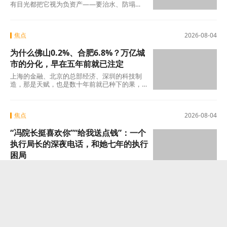
有目光都把它视为负资产——要治水、防塌
陷、年年投入生态修复。十几年过去，那坑
19℃的积
焦点
2026-08-04
为什么佛山0.2%、合肥6.8%？万亿城
市的分化，早在五年前就已注定
上海的金融、北京的总部经济、深圳的科技制
造，那是天赋，也是数十年前就已种下的果，
不在此列。真正值得审视的，是过去五年间那
些主动或
焦点
2026-08-04
“冯院长挺喜欢你”“给我送点钱”：一个
执行局长的深夜电话，和她七年的执行
困局
“我缺钱，给我送点钱。”据新黄河记者获取的通
话录音及报道，这位执行局局长索贿未果后，
转而夸武丽娜“长得漂亮”，随即说出了一句让她
焦点
2026-08-04
“朋友之间发着玩的”：一个机关纪委书