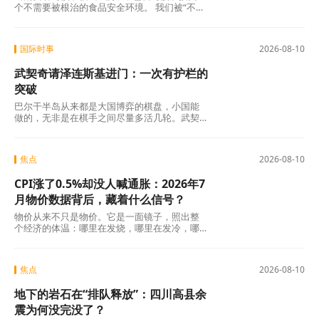
个不需要被根治的食品安全环境。 我们被“不建
议”包围，不建议买深色蛋糕，不建议吃某些预
制菜，不建议点某些外卖。每一个“不建议”都像
一道创可贴，贴在溃烂的伤口上，看起来在处
国际时事
2026-08-10
理问题，实际上什么都没解决。
武契奇请泽连斯基进门：一次有护栏的
突破
巴尔干半岛从来都是大国博弈的棋盘，小国能
做的，无非是在棋手之间尽量多活几轮。武契
奇深谙此道。他请泽连斯基进了门，却没关上
普京的窗，手里还攥着欧盟的入场券复印件。
没掉下去，就已经是胜利。
焦点
2026-08-10
CPI涨了0.5%却没人喊通胀：2026年7
月物价数据背后，藏着什么信号？
物价从来不只是物价。它是一面镜子，照出整
个经济的体温：哪里在发烧，哪里在发冷，哪
里在悄悄好转。7月的数据告诉我们，中国经济
的内生增长动能正在积蓄，但离全面复苏还有
距离。油价把整体数字拉低了，但AI在涨、服务
焦点
2026-08-10
在涨、猪价快到底了。这些零散的信号拼在一
起，指向的图景并不悲观。
地下的岩石在“排队释放”：四川高县余
震为何没完没了？