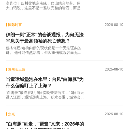
高县位于四川盆地东南缘，盆山结合地带。用
大白话说，这里不是一整块完整的岩石，而是
一堆被挤碎了的“地质碎布头”拼在一起。这里发
育着不同方向的褶皱构造和断裂带，包括长宁
背斜、华蓥山断裂带，岩层里还藏着密密麻麻
国际时事
2026-08-10
的小断裂和裂隙。
伊朗一则“正常”的会谈通报，为何无法
平息关于最高领袖的死亡猜想？
穆杰塔巴·哈梅内伊的现状仍是一个无法证实的
谜。 他可能依然活着，但因重伤或毁容而无法
公开露面；也可能已经病危，被秘密救治；甚
至不排除已经死亡，而官方出于政治稳定考虑
选择秘不发丧。所有可能性均无确凿证据排
聚焦长三角
2026-08-10
除，也无确凿证据证实。8月9日那则看似正常
的会谈通报，恰恰成了这种异常状态的最佳注
当童话城堡泡在水里：台风“白海豚”为
脚：官方越是试图用文字证明“一切正常”，外界
就越能从那片空白影像中，读出无法掩饰的异
什么偏偏盯上了上海？
常。 这个看不见的领袖，正成为伊朗当前最不
“白海豚”最终在8月9日傍晚登陆浙江，10日白天
稳定、也最无法回避的政治变量。
进入江西，逐渐远离上海。积水会退，城堡会
重新亮起灯光，城市会回到日常的节奏里。但
这场风雨留下的，不止是泡过的路面和临时关
闭的游乐场。21.56万人被转移，13年未见的红
焦点
2026-08-10
色预警，一座超大城市在台风外围环流下近乎
停摆。 这些不是冷冰冰的数字，而是一次真实
“白海豚”刚走，“琵鹭”又来：2026年的
的压力测试。