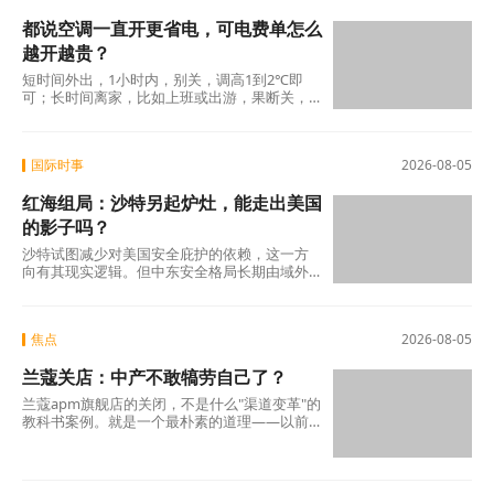
都说空调一直开更省电，可电费单怎么
越开越贵？
短时间外出，1小时内，别关，调高1到2℃即
可；长时间离家，比如上班或出游，果断关，
回家再重新开机。这个答案也许不够“爽快”，没
有“一直开着
国际时事
2026-08-05
红海组局：沙特另起炉灶，能走出美国
的影子吗？
沙特试图减少对美国安全庇护的依赖，这一方
向有其现实逻辑。但中东安全格局长期由域外
大国博弈、代理人冲突与地区内部裂痕共同塑
造
焦点
2026-08-05
兰蔻关店：中产不敢犒劳自己了？
兰蔻apm旗舰店的关闭，不是什么"渠道变革"的
教科书案例。就是一个最朴素的道理——以前
买得起、愿意买的那批人，现在不敢买了。