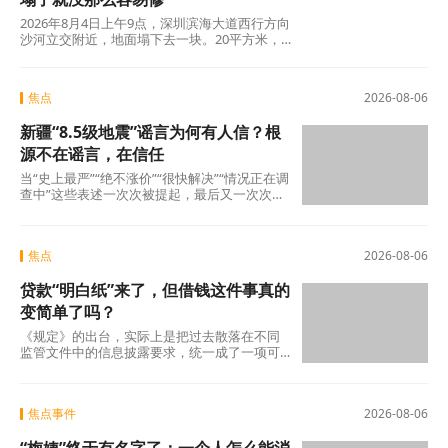
2026年8月4日上午9点，深圳滨海大道西行方向
沙河立交附近，地面塌下去一块。20平方米，
没人伤亡，没有车辆翻覆。真正值得追问的不
是“为什么有谣言”，而是“为什么辟谣越来越像
是白费力气”。
焦点
2026-08-06
新疆“8.5级地震”谣言为何有人信？根
源不在谣言，在信任
当“史上最严”“绝不涨价”“很快解决”“情况正在调
查中”这些表述一次次被提起，最后又一次次悄
无声息地烂尾时，公众心里那杆秤，早
焦点
2026-08-06
贷款“明白纸”来了，但借钱这件事真的
变简单了吗？
《规定》的出台，实际上是把过去散落在不同
监管文件中的信息披露要求，统一成了一项可
操作的硬制度。它覆盖范围极广，不仅适用于
商业银
焦点事件
2026-08-06