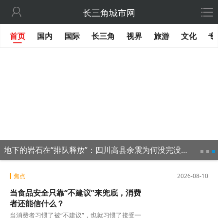

长三角城市网
首页
国内
国际
长三角
视界
旅游
文化
专
地下的岩石在“排队释放”：四川高县余震为何没完没了？
焦点
2026-08-10
当食品安全只靠“不建议”来兜底，消费
者还能信什么？
当消费者习惯了被“不建议”，也就习惯了接受一