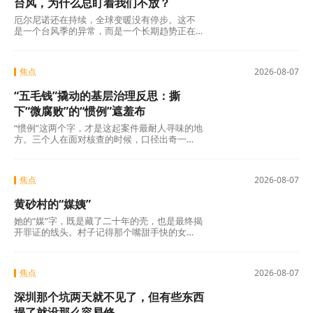
台风，为什么总盯着我们不放？
厄尔尼诺还在持续，全球变暖没有停步。这不
是一个台风季的异常，而是一个长期趋势正在
现实中落地。8月是台风活跃期。气象部门预
计，未来10天西北太平洋或南海还可能有1到2
个台风生成。“白海豚”走了，“琵鹭”来了。下一
焦点
2026-08-07
个是谁，什么时候来，往哪走，这些都还不确
定。但有一点可以确定：我们面对的不再是“偶
“五毛钱”撬动的基层治理反思：撕
尔来一次”的台风，而是一个更加活跃、更加凶
猛、影响更加深远的新常态。
下“微腐败”的“惯例”遮羞布
“惯例”这两个字，才是这起案件最耐人寻味的地
方。三个人在面对核查的时候，口径出奇一
致，仿佛只要说出这两个字，一切就顺理成章
了：不是我贪，是历来如此；不是我坏，是大
家都这么干。但仔细想想，什么是“惯例”？未经
焦点
2026-08-07
议事程序、没有政策依据，仅凭几个人私下商
议定下的“土规矩”，根本算不上合法惯例，只是
黄砂村的“媒姨”
自欺欺人的“潜规则”。三人分工明确——每人负
责两根水管，各自收费、各自截留、余款入账
她的“媒”字，既是藏了二十年的壳，也是最终揭
——分明是精心设计的利益勾兑，哪里有什
开罪证的线头。村子记得那个嘴甜手快的女
么“历来如此”的“惯例”?
人。那些孩子记得吗?有的记得，有的不记得。
但那些找了孩子二十年的父母，每一个都记得
清清楚楚——他们记得那个名字，记得那张
焦点
2026-08-07
脸，更记得那个“媒”字底下，被偷走的一整个童
年。
深圳那个坑两天就不见了，但有些东西
塌了就没那么容易修