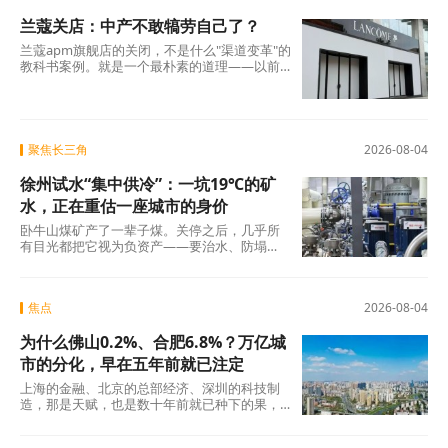
兰蔻关店：中产不敢犒劳自己了？
兰蔻apm旗舰店的关闭，不是什么"渠道变革"的
教科书案例。就是一个最朴素的道理——以前
买得起、愿意买的那批人，现在不敢买了。
聚焦长三角
2026-08-04
徐州试水“集中供冷”：一坑19℃的矿
水，正在重估一座城市的身价
卧牛山煤矿产了一辈子煤。关停之后，几乎所
有目光都把它视为负资产——要治水、防塌
陷、年年投入生态修复。十几年过去，那坑
19℃的积
焦点
2026-08-04
为什么佛山0.2%、合肥6.8%？万亿城
市的分化，早在五年前就已注定
上海的金融、北京的总部经济、深圳的科技制
造，那是天赋，也是数十年前就已种下的果，
不在此列。真正值得审视的，是过去五年间那
些主动或