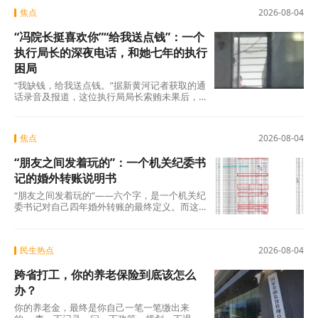
焦点
2026-08-04
“冯院长挺喜欢你”“给我送点钱”：一个
执行局长的深夜电话，和她七年的执行
困局
“我缺钱，给我送点钱。”据新黄河记者获取的通
话录音及报道，这位执行局局长索贿未果后，
转而夸武丽娜“长得漂亮”，随即说出了一句让她
焦点
2026-08-04
“朋友之间发着玩的”：一个机关纪委书
记的婚外转账说明书
“朋友之间发着玩的”——六个字，是一个机关纪
委书记对自己四年婚外转账的最终定义。而这
份“说明书”，正在被法律、纪律和公众舆论
民生热点
2026-08-04
跨省打工，你的养老保险到底该怎么
办？
你的养老金，最终是你自己一笔一笔缴出来