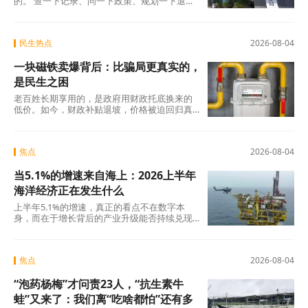
的。 查一下记录、问一下政策、规划一下退休
地，纸质凭证该留的留好——这些事花不了多
少时
民生热点
2026-08-04
一块磁铁卖爆背后：比骗局更真实的，
是民生之困
老百姓长期享用的，是政府用财政托底换来的
低价。如今，财政补贴退坡，价格被迫回归真
实成本。
焦点
2026-08-04
当5.1%的增速来自海上：2026上半年
海洋经济正在发生什么
上半年5.1%的增速，真正的看点不在数字本
身，而在于增长背后的产业升级能否持续兑现
——船舶和海工装备的高端化、生物医药的临
床突破
焦点
2026-08-04
“泡药杨梅”才问责23人，“抗生素牛
蛙”又来了：我们离“吃啥都怕”还有多