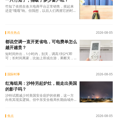
一只竹知了，捅破了多少窗户纸？
竹知了依然在各大电商平台正常销售，摇起来
还是“嘎嘎”响。但我想，以后人们再摇它的时
候，心里或许会多一分掂量。不是害怕被投
诉，而是会多问自己一句：我摇出的这声“哇”，
到底是在怀念童年，还是在消费一个我不曾谋
面的人？
民生热点
2026-08-05
都说空调一直开更省电，可电费单怎么
越开越贵？
短时间外出，1小时内，别关，调高1到2℃即
可；长时间离家，比如上班或出游，果断关，
回家再重新开机。这个答案也许不够“爽快”，没
有“一直开着就行”那么简单粗暴，但它更接近真
实世界的复杂面貌。省电从来没有“一劳永逸”的
国际时事
2026-08-05
捷径。它需要我们理解设备的工作原理，理解
基本的物理规律，更重要的是，抵抗住“找一个
红海组局：沙特另起炉灶，能走出美国
简单答案就撒手不管”的心理惯性。
的影子吗？
沙特试图减少对美国安全庇护的依赖，这一方
向有其现实逻辑。但中东安全格局长期由域外
大国博弈、代理人冲突与地区内部裂痕共同塑
造，并非任何单一国家可以独自重构。 红海联
盟的成立，是沙特在这盘大棋上落下的重要一
焦点
2026-08-05
子，但远非终局。