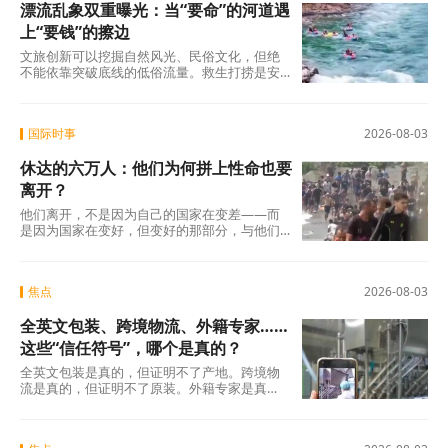
漂流乱象双重曝光：当“要命”的河道遇
上“要钱”的擦边
文旅创新可以挖掘自然风光、民俗文化，但绝
不能依靠突破底线的低俗流量。救生打捞是安
全的最后一道防线，救援的本事再大，都不如
把功夫
国际时事
2026-08-03
休达的六万人：他们为何拼上性命也要
离开？
他们离开，不是因为自己的国家在变差——而
是因为国家在变好，但变好的那部分，与他们
无关。
焦点
2026-08-03
全英文包装、跨境物流、外籍专家……
这些“信任符号”，哪个是真的？
全英文包装是真的，但证明不了产地。跨境物
流是真的，但证明不了原装。外籍专家是真
人，但说的每句话全是假的。你付的那320元是
真的。