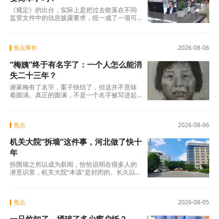
《规定》的出台，实际上是把过去散落在不同
监管文件中的信息披露要求，统一成了一项可
操作的硬制度。它覆盖范围极广，不仅适用于
商业银行、消费金融公司、汽车金融公司、信
托公司、小贷公司等各类放贷机构，也将营销
焦点事件
2026-08-06
获客、担保增信等领域的第三方合作机构统一
纳入。核心要求只有一条：所有放贷机构，必
“梅姨”终于有名字了：一个人怎么能消
须在你借钱之前，把全部费用列在一张表上，
算清年化综合成本，让你签字确认。 这张表，
失二十三年？
业内称之为贷款“明白纸”。
谢家梅有了名字，案子快结了，但这并不意味
着圆满。真正的圆满，不是一个名字被写进起
诉书，而是不再有下一个孩子被拐走，不再有
下一个父亲贴二十年的寻人启事，不再有下一
个年轻人在成年后被告知：你的人生是被买卖
焦点
2026-08-06
过的。
机关大院“拆墙”这件事，河北做了快十
年
拆围墙之所以成为新闻，恰恰说明在很多人的
潜意识里，机关大院“本该”是封闭的。长久以
来，机关大院高墙深锁，门卫把守，闲人免
进。停车位再多，那是给工作人员留的；厕所
再干净，那是内部使用的。这种“内外有别”的格
焦点
2026-08-05
局，本身就是一种无声的宣示。这里是“机关”，
是办公的地方，和普通人关系不大。