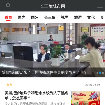

长三角城市网
首页
国内
国际
长三角
视界
旅游
文化
专
贷款“明白纸”来了，但借钱这件事真的变简单了吗？
焦点
2026-08-06
美国把洽洽瓜子和思念水饺列入了黑名
单，怎么回事？
美方认为，只要供应链涉及新疆，就存在强迫