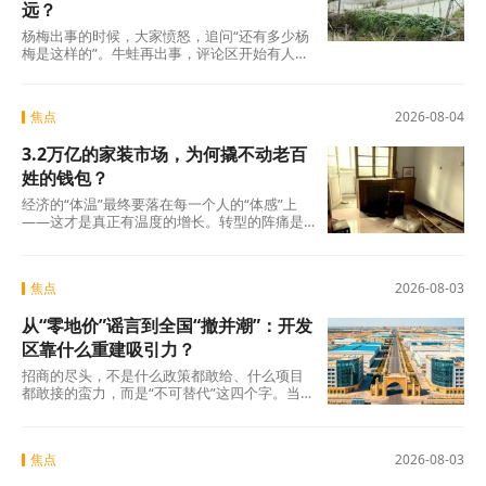
远？
杨梅出事的时候，大家愤怒，追问“还有多少杨
梅是这样的”。牛蛙再出事，评论区开始有人
说：“又来了，这次是什么?”这种从愤怒到麻木
的转
焦点
2026-08-04
3.2万亿的家装市场，为何撬不动老百
姓的钱包？
经济的“体温”最终要落在每一个人的“体感”上
——这才是真正有温度的增长。转型的阵痛是
真实的，但如果因为阵痛就否定未来的可能
焦点
2026-08-03
从“零地价”谣言到全国“撤并潮”：开发
区靠什么重建吸引力？
招商的尽头，不是什么政策都敢给、什么项目
都敢接的蛮力，而是“不可替代”这四个字。当一
个开发区成为产业链上谁也绕不开的那个节点
焦点
2026-08-03