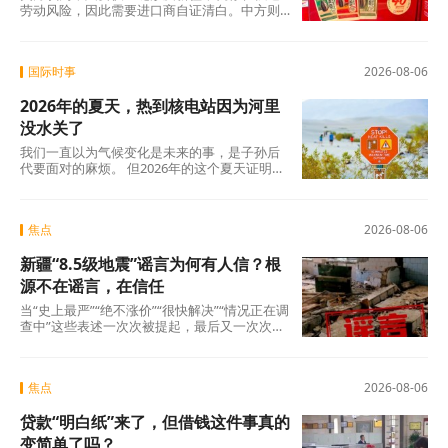
劳动风险，因此需要进口商自证清白。中方则
认为，强迫劳动的指控毫无事实依据，UFLPA
本质上是单边制裁和经济胁迫工具。
国际时事
2026-08-06
2026年的夏天，热到核电站因为河里
没水关了
我们一直以为气候变化是未来的事，是子孙后
代要面对的麻烦。 但2026年的这个夏天证明：
未来已经来了。在意大利，一个木匠死在屋顶
上。在匈牙利，一条大河干到见底。在西班
牙，32万人跑在火前面。在韩国，一个年轻人
焦点
2026-08-06
说室外没法待了。
新疆“8.5级地震”谣言为何有人信？根
源不在谣言，在信任
当“史上最严”“绝不涨价”“很快解决”“情况正在调
查中”这些表述一次次被提起，最后又一次次悄
无声息地烂尾时，公众心里那杆秤，早就歪
了。
焦点
2026-08-06
贷款“明白纸”来了，但借钱这件事真的
变简单了吗？