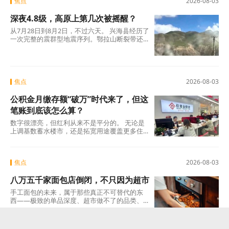
焦点
2026-08-03
深夜4.8级，高原上第几次被摇醒？
从7月28日到8月2日，不过六天。 兴海县经历了
一次完整的震群型地震序列。鄂拉山断裂带还
在释放能量，没有人知道下一次晃动什么时候
来
焦点
2026-08-03
公积金月缴存额“破万”时代来了，但这
笔账到底该怎么算？
数字很漂亮，但红利从来不是平分的。 无论是
上调基数蓄水楼市，还是拓宽用途覆盖更多住
房需求，抑或是把灵活就业人员纳入制度，政
策的大
焦点
2026-08-03
八万五千家面包店倒闭，不只因为超市
手工面包的未来，属于那些真正不可替代的东
西——极致的单品深度、超市做不了的品类、
无法被冷冻面团复制的口感。 如果你的产品在