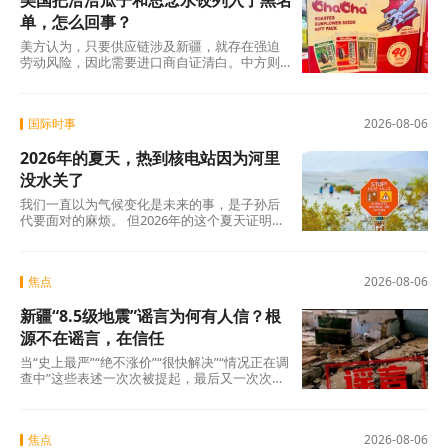
美国把洽洽瓜子和思念水饺列入了黑名
单，怎么回事？
美方认为，只要供应链涉及新疆，就存在强迫
劳动风险，因此需要进口商自证清白。中方则
认为，强迫劳动的指控毫无事实依据，UFLPA
本质上是单边制裁和经济胁迫工具。
国际时事
2026-08-06
2026年的夏天，热到核电站因为河里
没水关了
我们一直以为气候变化是未来的事，是子孙后
代要面对的麻烦。 但2026年的这个夏天证明：
未来已经来了。在意大利，一个木匠死在屋顶
上。在匈牙利，一条大河干到见底。在西班
牙，32万人跑在火前面。在韩国，一个年轻人
焦点
2026-08-06
说室外没法待了。
新疆“8.5级地震”谣言为何有人信？根
源不在谣言，在信任
当“史上最严”“绝不涨价”“很快解决”“情况正在调
查中”这些表述一次次被提起，最后又一次次悄
无声息地烂尾时，公众心里那杆秤，早就歪
了。
焦点
2026-08-06