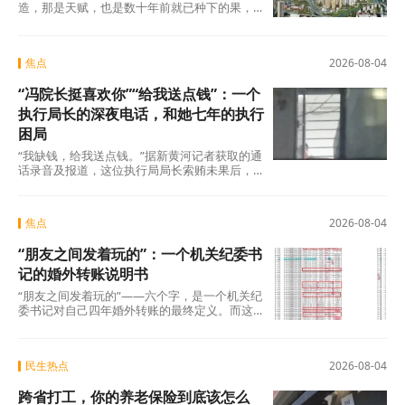
造，那是天赋，也是数十年前就已种下的果，
不在此列。真正值得审视的，是过去五年间那
些主动或
焦点
2026-08-04
“冯院长挺喜欢你”“给我送点钱”：一个
执行局长的深夜电话，和她七年的执行
困局
“我缺钱，给我送点钱。”据新黄河记者获取的通
话录音及报道，这位执行局局长索贿未果后，
转而夸武丽娜“长得漂亮”，随即说出了一句让她
焦点
2026-08-04
“朋友之间发着玩的”：一个机关纪委书
记的婚外转账说明书
“朋友之间发着玩的”——六个字，是一个机关纪
委书记对自己四年婚外转账的最终定义。而这
份“说明书”，正在被法律、纪律和公众舆论
民生热点
2026-08-04
跨省打工，你的养老保险到底该怎么