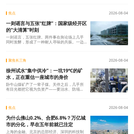
焦点
2026-08-04
一则谣言与五张“红牌”：国家级经开区
的“大清算”时刻
一则谣言，五张红牌。两件事在舆论场上几乎
同时发酵，形成了一种耐人寻味的共振。一边
是旧模式在新规则下的欲望投射与焦虑，另一
边是国
聚焦长三角
2026-08-04
徐州试水“集中供冷”：一坑19℃的矿
水，正在重估一座城市的身价
卧牛山煤矿产了一辈子煤。关停之后，几乎所
有目光都把它视为负资产——要治水、防塌
陷、年年投入生态修复。十几年过去，那坑
19℃的积
焦点
2026-08-04
为什么佛山0.2%、合肥6.8%？万亿城
市的分化，早在五年前就已注定
上海的金融、北京的总部经济、深圳的科技制