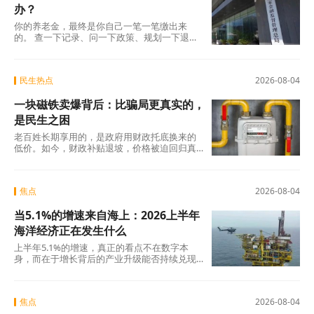
办？
你的养老金，最终是你自己一笔一笔缴出来
的。 查一下记录、问一下政策、规划一下退休
地，纸质凭证该留的留好——这些事花不了多
少时
民生热点
2026-08-04
一块磁铁卖爆背后：比骗局更真实的，
是民生之困
老百姓长期享用的，是政府用财政托底换来的
低价。如今，财政补贴退坡，价格被迫回归真
实成本。
焦点
2026-08-04
当5.1%的增速来自海上：2026上半年
海洋经济正在发生什么
上半年5.1%的增速，真正的看点不在数字本
身，而在于增长背后的产业升级能否持续兑现
——船舶和海工装备的高端化、生物医药的临
床突破
焦点
2026-08-04