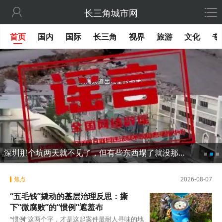

长三角城市网
首页
国内
国际
长三角
视界
旅游
文化
专
深圳那个坑两天就不见了，但有些东西塌了就没那么容易修
焦点
2026-08-07
“五毛钱”撬动的基层治理反思：撕
下“微腐败”的“惯例”遮羞布
“惯例”这两个字，才是这起案件最耐人寻味的地