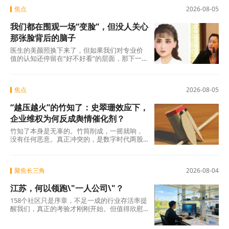
焦点
2026-08-05
我们都在围观一场“变脸”，但没人关心
那张脸背后的脑子
医生的美颜照换下来了，但如果我们对专业价
值的认知还停留在“好不好看”的层面，那下一
场“变脸闹剧”随时会在另一个科室、另一个行
焦点
2026-08-05
“越压越火”的竹知了：史翠珊效应下，
企业维权为何反成舆情催化剂？
竹知了本身是无辜的。竹筒削成，一摇就响，
没有任何恶意。真正冲突的，是数字时代两股
强大的浪潮：一边是法律赋予的名誉权、肖像
权保护，另
聚焦长三角
2026-08-04
江苏，何以领跑\"一人公司\"？
158个社区只是序章，不足一成的行业存活率提
醒我们，真正的考验才刚刚开始。但值得欣慰
的是，当许多地方还在观望时，江苏已经完成
了从“0