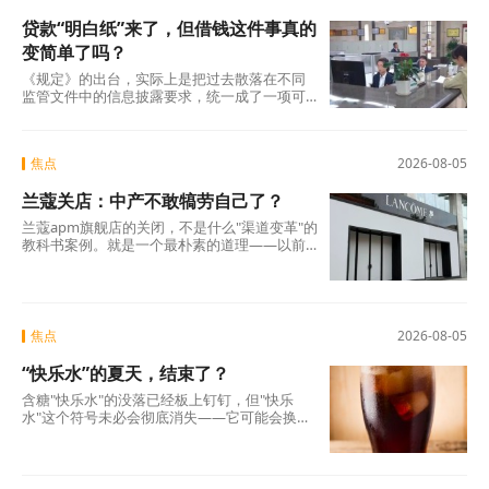
贷款“明白纸”来了，但借钱这件事真的
变简单了吗？
《规定》的出台，实际上是把过去散落在不同
监管文件中的信息披露要求，统一成了一项可
操作的硬制度。它覆盖范围极广，不仅适用于
商业银行、消费金融公司、汽车金融公司、信
托公司、小贷公司等各类放贷机构，也将营销
焦点
2026-08-05
获客、担保增信等领域的第三方合作机构统一
纳入。核心要求只有一条：所有放贷机构，必
兰蔻关店：中产不敢犒劳自己了？
须在你借钱之前，把全部费用列在一张表上，
算清年化综合成本，让你签字确认。 这张表，
兰蔻apm旗舰店的关闭，不是什么"渠道变革"的
业内称之为贷款“明白纸”。
教科书案例。就是一个最朴素的道理——以前
买得起、愿意买的那批人，现在不敢买了。
焦点
2026-08-05
“快乐水”的夏天，结束了？
含糖"快乐水"的没落已经板上钉钉，但"快乐
水"这个符号未必会彻底消失——它可能会换一
副面孔，换一种配方，换一个讲故事的方式，
重新出现