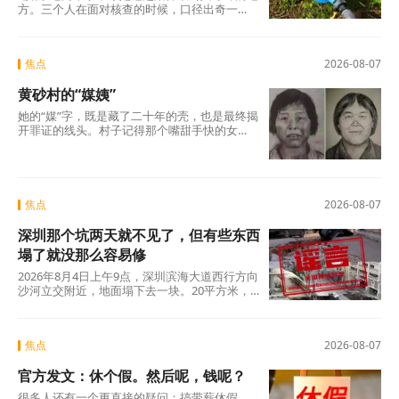
方。三个人在面对核查的时候，口径出奇一
致，仿佛只要说出这两个字，一切就顺理成章
了：不是我贪，是历来如此；不是我坏，是大
家都这么干。但仔细想想，什么是“惯例”？未经
焦点
2026-08-07
议事程序、没有政策依据，仅凭几个人私下商
议定下的“土规矩”，根本算不上合法惯例，只是
黄砂村的“媒姨”
自欺欺人的“潜规则”。三人分工明确——每人负
责两根水管，各自收费、各自截留、余款入账
她的“媒”字，既是藏了二十年的壳，也是最终揭
——分明是精心设计的利益勾兑，哪里有什
开罪证的线头。村子记得那个嘴甜手快的女
么“历来如此”的“惯例”?
人。那些孩子记得吗?有的记得，有的不记得。
但那些找了孩子二十年的父母，每一个都记得
清清楚楚——他们记得那个名字，记得那张
脸，更记得那个“媒”字底下，被偷走的一整个童
年。
焦点
2026-08-07
深圳那个坑两天就不见了，但有些东西
塌了就没那么容易修
2026年8月4日上午9点，深圳滨海大道西行方向
沙河立交附近，地面塌下去一块。20平方米，
没人伤亡，没有车辆翻覆。真正值得追问的不
是“为什么有谣言”，而是“为什么辟谣越来越像
是白费力气”。
焦点
2026-08-07
官方发文：休个假。然后呢，钱呢？
很多人还有一个更直接的疑问：搞带薪休假，