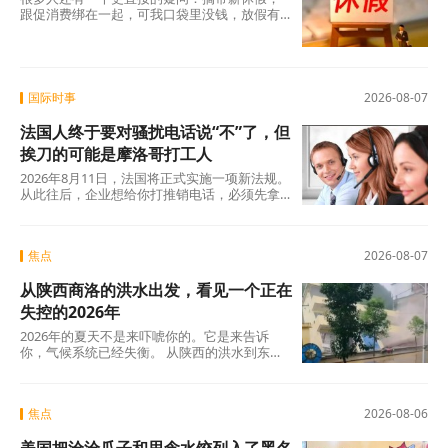
跟促消费绑在一起，可我口袋里没钱，放假有
什么用？这个直觉不是没道理。2026年上半
年，全国居民人均可支配收入实际增长4.2%，
确实在涨，但涨得不算快。一个人每月还完房
贷、交完孩子学费，剩下的钱得精打细算，你
让他休五天假出去旅游，他宁可在家躺着。
国际时事
2026-08-07
法国人终于要对骚扰电话说“不”了，但
挨刀的可能是摩洛哥打工人
2026年8月11日，法国将正式实施一项新法规。
从此往后，企业想给你打推销电话，必须先拿
到你的明确同意。这个看似简单的规则变动，
背后是法国人数十年来积攒的怨气。大约四分
之三的法国人每周至少接到一个营销电话，消
焦点
2026-08-07
费者协会UFC-Que Choisir的调查更扎心：97%
的法国人对推销电话感到“厌烦”，超过三分之一
从陕西商洛的洪水出发，看见一个正在
的人说每天都会在手机上接到此类电话。可以
说，全法国几乎找不到一个没被骚扰电话烦过
失控的2026年
的人。
2026年的夏天不是来吓唬你的。它是来告诉
你，气候系统已经失衡。 从陕西的洪水到东北
的蒸笼夜，从沙漠融冰到韩国42℃，这些不是
孤立的新闻碎片，这是一张完整的地球体检报
告单。
焦点
2026-08-06