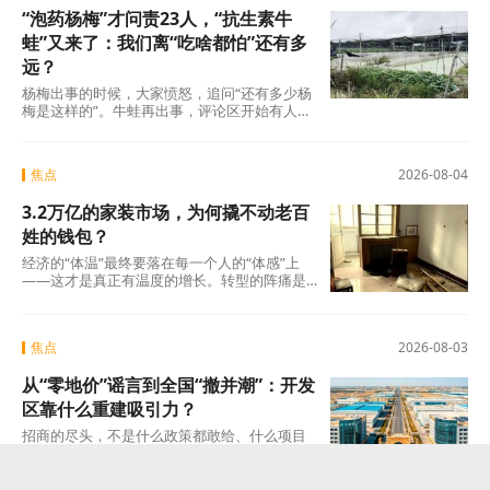
“泡药杨梅”才问责23人，“抗生素牛
蛙”又来了：我们离“吃啥都怕”还有多
远？
杨梅出事的时候，大家愤怒，追问“还有多少杨
梅是这样的”。牛蛙再出事，评论区开始有人
说：“又来了，这次是什么?”这种从愤怒到麻木
的转
焦点
2026-08-04
3.2万亿的家装市场，为何撬不动老百
姓的钱包？
经济的“体温”最终要落在每一个人的“体感”上
——这才是真正有温度的增长。转型的阵痛是
真实的，但如果因为阵痛就否定未来的可能
焦点
2026-08-03
从“零地价”谣言到全国“撤并潮”：开发
区靠什么重建吸引力？
招商的尽头，不是什么政策都敢给、什么项目
都敢接的蛮力，而是“不可替代”这四个字。当一
个开发区成为产业链上谁也绕不开的那个节点