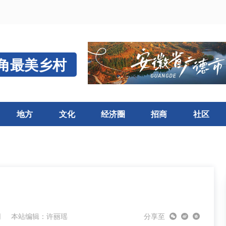
角最美乡村
地方
文化
经济圈
招商
社区
网
本站编辑：许丽瑶
分享至