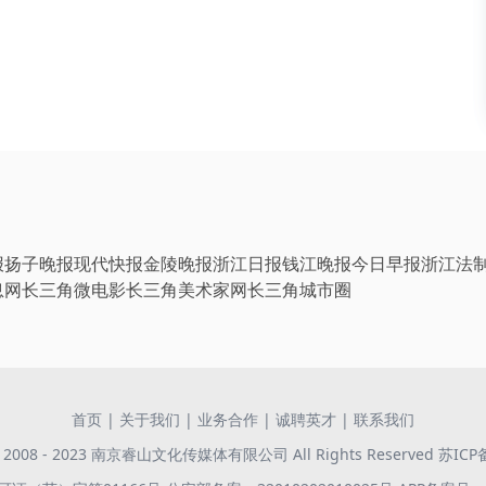
报
扬子晚报
现代快报
金陵晚报
浙江日报
钱江晚报
今日早报
浙江法
息网
长三角微电影
长三角美术家网
长三角城市圈
首页
|
关于我们
|
业务合作
|
诚聘英才
|
联系我们
 © 2008 - 2023 南京睿山文化传媒体有限公司 All Rights Reserved
苏ICP