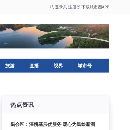
登录
注册
下载城市圈APP
旅游
直播
视界
城市号
热点资讯
禹会区：深耕基层优服务 暖心为民绘新图