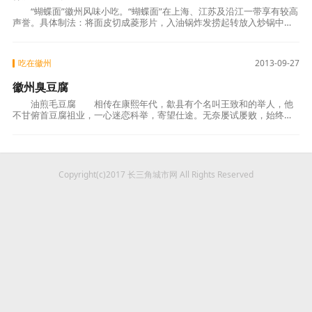
“蝴蝶面”徽州风味小吃。“蝴蝶面”在上海、江苏及沿江一带享有较高
声誉。具体制法：将面皮切成菱形片，入油锅炸发捞起转放入炒锅中，
加肉片、冬
吃在徽州
2013-09-27
徽州臭豆腐
油煎毛豆腐 相传在康熙年代，歙县有个名叫王致和的举人，他
不甘俯首豆腐祖业，一心迷恋科举，寄望仕途。无奈屡试屡败，始终名
落孙山。绝望之下，心想自己莫非是豆腐
Copyright(c)2017 长三角城市网 All Rights Reserved