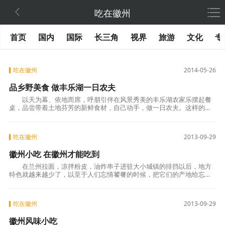

吃在徽州
首页
国内
国际
长三角
视界
旅游
文化
专
吃在徽州
2014-05-26
品乡野美食 做丰乐湖一日农夫
以天为幕、依地而席，呼朋引伴在风景秀美的丰乐湖农家乐摆起餐
桌，品尝带着土地芬芳的新鲜食材，自己动手，做一日农夫。这样的体
验，你想要吗?和小编一起，踩着风光享
吃在徽州
2013-09-29
徽州小吃 在徽州才能吃到
在兰州拉面，凉拌粉皮，油炸串子进驻大小城镇的排挡以后，地方
特色就越来越少了，以至于人们忘情饕餮的时候，把它们的产地给忘
了。 徽州小吃却不同，有的风味小吃必
吃在徽州
2013-09-29
徽州风味小吃